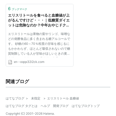
6
ブックマーク
エリスリトールを食べると血糖値が上
がるんですけど・・・｜低糖質ダイエ
ットは危険なのか？中年おやじドクタ
ーの実践検証結果報告
エリスリトールは果物の梨やリンゴ、味噌な
どの発酵食品に多く含まれる糖アルコールで
す。 砂糖の60～70％程度の甘味を感じるに
もかかわらず、ほとんど吸収されないので糖
質制限している人が甘味がほしいときの黄金
食材として有名です。 具体的な商品にはラカ
xn--oqqx32i2ck.com
ントSというものがありますね。 ⇒ エリス
リトールを子供に食...
関連ブログ
はてなブログ
>
未指定
>
エリスリトール 血糖値
はてなブログ タグとは
ヘルプ
開発ブログ
はてなブログトップ
Copyright (C) 2001-
2026
Hatena.