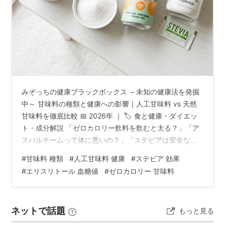
みぞっちの健康ブラックボックス ～未知の健康法を発掘
中～ 甘味料の種類と健康への影響｜人工甘味料 vs 天然
甘味料を徹底比較 📅 2026年 ｜ 🏷️ 食と健康・ダイエッ
ト・成分解説 「ゼロカロリー飲料を飲むと太る？」「ア
スパルテームって体に悪いの？」「ステビアは安全な
の？」甘味料にまつわる疑問や不安、あなたも一度は感
#
甘味料 種類
#
人工甘味料 健康
#
ステビア 効果
じたことがあるはずです。この記事では、人工甘味料と
#
エリスリトール 血糖値
#
ゼロカロリー 甘味料
天然甘味料の種類・仕組み・安全性・ダイエットへの影
響を、科学的な根拠をもとにわかりやすく解説します。
甘いものを賢く選ぶヒントが見つかりますよ！ 📋 もくじ
ネットで話題
もっと見る
そもそも「甘味料」って何？ 甘味料の種類マップ 人工甘
味料の種類と特徴 天…