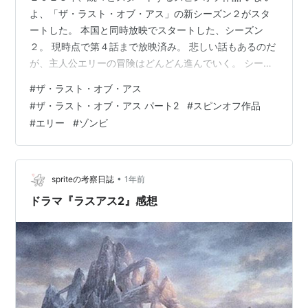
よ、「ザ・ラスト・オブ・アス」の新シーズン２がスタ
ートした。 本国と同時放映でスタートした、シーズン
２。 現時点で第４話まで放映済み。 悲しい話もあるのだ
が、主人公エリーの冒険はどんどん進んでいく。 シーズ
ン１はゾンビにフォーカスされていたようにも感じられ
#
ザ・ラスト・オブ・アス
たが、 シーズン２は人間関係などの方にフォーカスされ
#
ザ・ラスト・オブ・アス パート2
#
スピンオフ作品
ており、より楽しめるように なったと感じる。 ゾンビ映
#
エリー
#
ゾンビ
画といえば、「ウオーキングデッド」は欠かせないと思
うが、若干 テイストがこちらのドラマに似てきたように
思う。 むろん、良いことなのだが。 「ウオーキングデッ
ド」のスピンオフ作品の「ダリル…
•
spriteの考察日誌
1年前
ドラマ『ラスアス2』感想