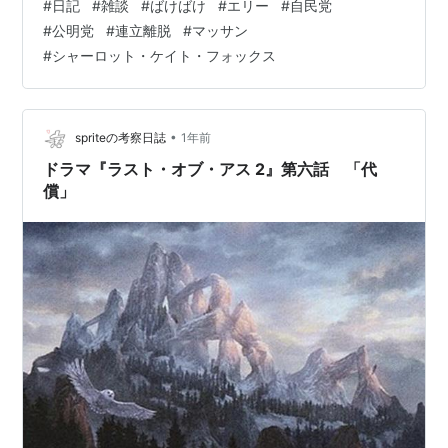
#
日記
#
雑談
#
ばけばけ
#
エリー
#
自民党
な しんじゃった はな なんにもいわずに しんじゃった そ
#
公明党
#
連立離脱
#
マッサン
の②：朝ドラ ”ばけばけ” に、エリー(シャーロット・ケ
#
シャーロット・ケイト・フォックス
イト・フォックスさん)登場！ ”マッサン” 、”べっぴんさ
ん” に続き三度目、9年振りの朝ドラ出演だそうです。今
朝知らずに観ていたのですが、後ろ姿の時点で…
•
spriteの考察日誌
1年前
ドラマ『ラスト・オブ・アス 2』第六話 「代
償」