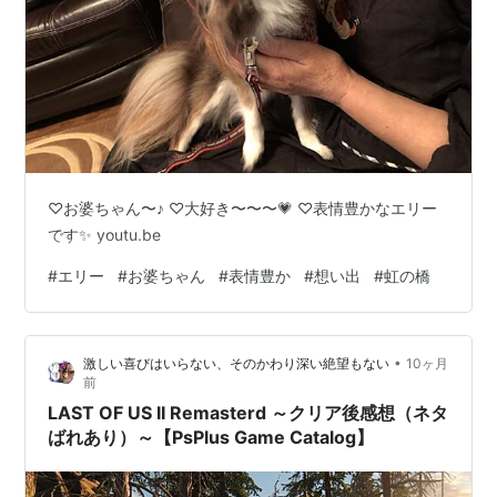
♡お婆ちゃん〜♪ ♡大好き〜〜〜💗 ♡表情豊かなエリー
です✨ youtu.be
#
エリー
#
お婆ちゃん
#
表情豊か
#
想い出
#
虹の橋
•
激しい喜びはいらない、そのかわり深い絶望もない
10ヶ月
前
LAST OF US II Remasterd ～クリア後感想（ネタ
ばれあり）～【PsPlus Game Catalog】