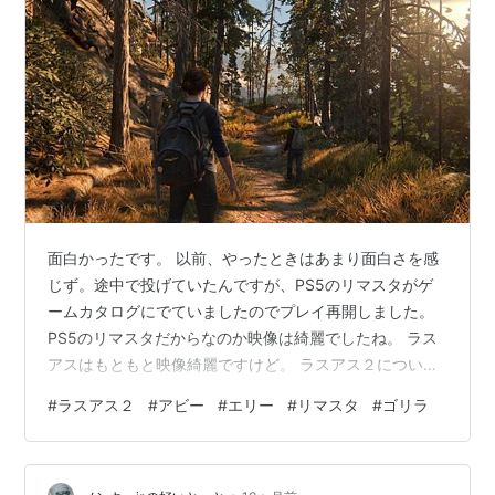
面白かったです。 以前、やったときはあまり面白さを感
じず。途中で投げていたんですが、PS5のリマスタがゲ
ームカタログにでていましたのでプレイ再開しました。
PS5のリマスタだからなのか映像は綺麗でしたね。 ラス
アスはもともと映像綺麗ですけど。 ラスアス２について
は、なんかネガティブ意見が結構あるみたいですが、私
#
ラスアス２
#
アビー
#
エリー
#
リマスタ
#
ゴリラ
個人的にはストーリーは良かったかなと思います。なん
か過去に炎上？したっぽいようですが。ダークなストー
リーであるのは間違いないと思いますけども。 まあ感想