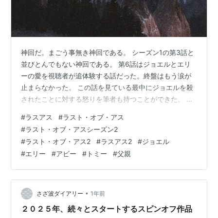
神回だ。まごう事無き神回である。 シーズン1の第3話と
並びとんでもない神回である。 第6話はジョエルとエリ
ーの愛を視聴者が追体験する話だった。終盤はもう涙が
止まらなかった。 この話を見ている最中にジョエルを殺
されたことに対する怒りを筆者も持つことができた。 ゲ
ームでは「まぁ、殺されても仕方ないよな。あれだけの
#
ラスアス
#
ラスト・オブ・アス
虐殺をしたんだから。ジョエルが今まで殺してきたモブ
#
ラスト・オブ・アスシーズン2
たちがあっさり死んだように、ジョエルというマクロな
#
ラスト・オブ・アス2
#
ラスアス2
#
ジョエル
視点ではなく、鳥のように地上を俯瞰してみれば、ジョ
#
エリー
#
アビー
#
トミー
#
父親
エルの死もゲームのモブの死と変わらない。モブのよう
にあっけなく復讐されて死ぬのはラスアスの世界観らし
い」という感想だった。 怒りはないし、憎…
•
さざ波ダイアリー
1年前
２０２５年、続々とスタートするスピンオフ作品