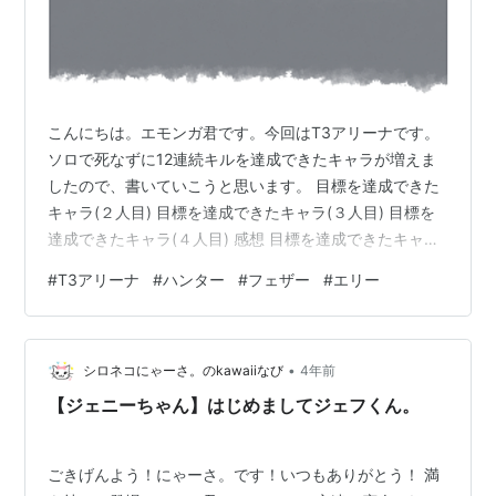
こんにちは。エモンガ君です。今回はT3アリーナです。
ソロで死なずに12連続キルを達成できたキャラが増えま
したので、書いていこうと思います。 目標を達成できた
キャラ(２人目) 目標を達成できたキャラ(３人目) 目標を
達成できたキャラ(４人目) 感想 目標を達成できたキャラ
(２人目) ２人目はハンターです。ハンターは三点バース
#
T3アリーナ
#
ハンター
#
フェザー
#
エリー
トの銃で、銃弾が細いので当てづらいのですが、当てた
時のダメージはかなり出るので上手く使える人は強いで
す。自分はハンターがあまり得意ではないのですが、頑
•
張って達成しました😄 目標を達成できたキャラ(３人目)
シロネコにゃーさ。のkawaiiなび
4年前
３人目はフェザーです。フェザーはヘッドに入るとワン
【ジェニーちゃん】はじめましてジェフくん。
パンで倒すことが出来…