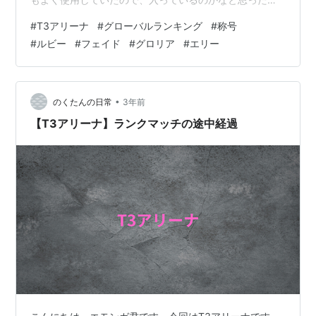
ですが・・・それにしても完全ソロでやっていて4人もラ
#
T3アリーナ
#
グローバルランキング
#
称号
ンキングに入っていたら上出来だと思います。ローカル
#
ルビー
#
フェイド
#
グロリア
#
エリー
ではなくグローバルなので。これは素直に嬉しいですね
😄 感想 ランクマッチでビッグスター到達後の翌週の結果
だと思います。現在はひとまずビッグスターに到達した
ので、ログイン数も減り、ログインしたとしても、ラン
•
のくたんの日常
3年前
クにはたまに行くぐらいで、カジュア…
【T3アリーナ】ランクマッチの途中経過