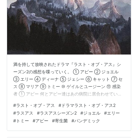
満を持して放映されたドラマ『ラスト・オブ・アス』シ
ーズン2の感想を喋っていく。 ① アビー ② ジョエル
③ エリー ④ ディーナ ⑤ ジェシー ⑥ キャット ⑦ セ
ス ⑧ マリア ⑨ トミー ⑩ ゲイルとユージーン ⑪ 感染
者 ① アビー 何とアビー達はあの病院に居合わせていた
らしい。知らなかった。原作でもこうだっけ？原作はい
#
ラスト・オブ・アス
#
ドラマラスト・オブ・アス2
ま2週目をプレイ中でちょうどアビー編に入ったところで
#
ラスアス
#
ラスアスシーズン2
#
ジョエル
#
エリー
止まっているのだがここは記憶にない。確かに病院にい
#
トミー
#
アビー
#
寄生菌
#
パンデミック
て父を救えなかったという方がアビーの動機もより深ま
っていいと思う。 そしてアビーめっちゃ可愛くない？！