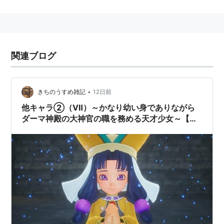
東方幻想郷
霊戦 〜 Perdition crisis
エリー
(
アイドル
)
【
えりー
】
関連ブログ
⇒ 豊田エリー
•
きちのうすめ雑記
12日前
他キャラ②（Ⅶ）～かなり幼い身でありながら
ダーマ神殿の大神官の職を務める天才少女～【ド
ラクエ】