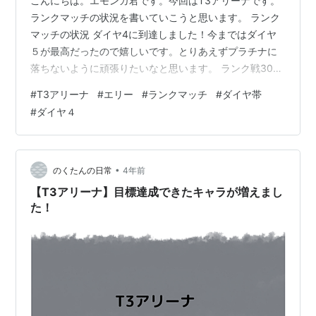
こんにちは。エモンガ君です。今回はT3アリーナです。
ランクマッチの状況を書いていこうと思います。 ランク
マッチの状況 ダイヤ4に到達しました！今まではダイヤ
５が最高だったので嬉しいです。とりあえずプラチナに
落ちないように頑張りたいなと思います。 ランク戦30勝
報酬 30戦勝利するともらえるエリーも解禁出来ていたの
#
T3アリーナ
#
エリー
#
ランクマッチ
#
ダイヤ帯
で載せます。この色合い個人的にはかなり好きです。 感
#
ダイヤ４
想 シーズン終了まで10日程しかないので、マスター帯に
届かないかなという感じです。ですが、頑張って行ける
ところまで行ければよいかなと思います。 今回はこんな
感じで終わります。ありがとうございました。それでは
•
のくたんの日常
4年前
～
【T3アリーナ】目標達成できたキャラが増えまし
た！