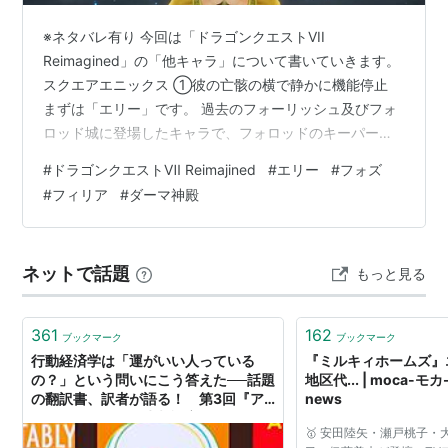
※ネタバレ有り 今回は「ドラゴンクエストVII
Reimagined」の「他キャラ」について書いていきます。
スクエアエニックス ①彼の亡骸の横で静かに機能停止
まずは「エリー」です。 過去のフォーリッシュ及びフォ
ロッド城に登場したキャラで、フォロッドのキーパーソ
ンです。 元々はフォロッドが平和だった時代に生きてい
#
ドラゴンクエストⅦ Reimajined
#
エリー
#
フォズ
た王女で、当時城に使えていた発明家であるゼボットの
#
フィリア
#
ダーマ神殿
婚約者でしたが、事故がきっかけで落命する事に。そし
て絶望した彼は「永遠に死なない存在」を求めてからく
りの研究に没頭することになります。 その後二人目のエ
ネットで話題
もっと見る
リーは「からくりメイド」として開発されるものの未完
成のまま破棄されるも、元々は人間…
361
162
ブックマーク
ブックマーク
行動経済学は「運がいい人っている
『ミルキィホームズ』
の？」という問いにこう答えた──話題
地区代... | moca-モカ-
の翻訳書、訳者が語る！ 第3回『ア
news
リエリー教授の人生相談室』
🥇 安田陸矢・瀬戸桃子