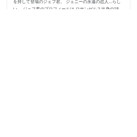
ごきげんよう！にゃーさ。です！いつもありがとう！ 満
を持して登場のジェフ君。 ジェニーの永遠の恋人…らし
い。 ジェフ君のプロフィールは ロサンゼルス出身の18