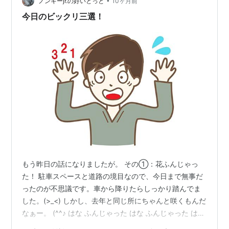
•
は人それぞれなので別にいいんですが、人のレビューで
ノンキーjr.の好いとっと
10ヶ月前
プレイをしないという選択は勿体ないかなと思います。
今日のビックリ三選！
残虐や過酷なシーンもありますが、なによ…
もう昨日の話になりましたが。 その①：花ふんじゃっ
た！ 駐車スペースと道路の境目なので、今日まで無事だ
ったのが不思議です。車から降りたらしっかり踏んでま
した。(>_<) しかし、去年と同じ所にちゃんと咲くもんだ
なぁー。 (^^♪ はな ふんじゃった はな ふんじゃった はな
ふんずけちゃったら しんじゃった はな しんじゃった は