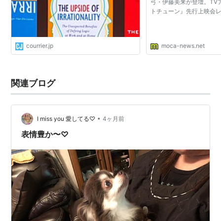
弓・伊藤美来が登壇。TV
トチューン』先行上映会
courrier.jp
moca-news.net
関連ブログ
•
I miss you 愛してる♡
4ヶ月前
表情豊か〜♡