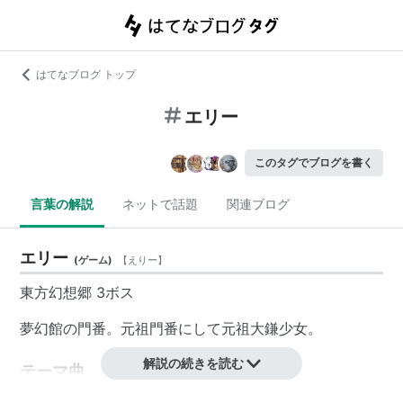
はてなブログ トップ
エリー
このタグでブログを書く
言葉の解説
ネットで話題
関連ブログ
エリー
(
ゲーム
)
【
えりー
】
東方幻想郷 3ボス
夢幻館の門番。元祖門番にして元祖大鎌少女。
解説の続きを読む
テーマ曲