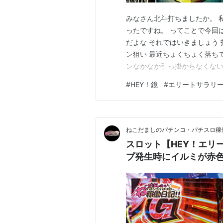
みなさん北斗打ちましたか。 
ったですね。 ってことで今回
だよな それではいきましょう
ン狙い 最近ちょくちょく落ち
ンなかなか引っ掛からなくない
を叩いていたのですが、 ボー
#
HEY！鏡
#
エリートサラリ
えず第１関門突破！！ でも鏡
にぶち込むのまじで難しいんで
ねこだましのパチンコ・パチスロ稼
スロット【HEY！エリ
プ発生時にイルミが赤