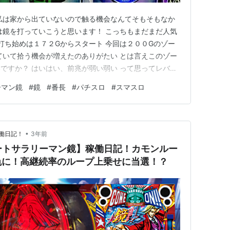
私は家から出ていないので触る機会なんてそもそもなか
は鏡を打っていこうと思います！ こっちもまだまだ人気
 打ち始めは１７２Gからスタート 今回は２００Gのゾー
ていて拾う機会が増えたのありがたい とは言えこのゾー
ですか？ はいはい、前兆が弱い弱い って思ってレバー
ナスが当たっていました。２４９G ま、いっか。 とりあ
ーマン鏡
#
鏡
#
番長
#
パチスロ
#
スマスロ
ってここからが結構難しいんですよね そもそも赤７でAT
すよ こ…
•
働日記！
3年前
ートサラリーマン鏡】稼働日記！カモンルー
色に！高継続率のループ上乗せに当選！？