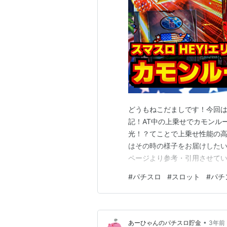
どうもねこだましです！今回は
記！AT中の上乗せでカモンル
光！？てことで上乗せ性能の
はその時の様子をお届けしたい
ページより参考・引用させてい
マン鏡』稼働内容 継続率80
#
パチスロ
#
スロット
#
パチ
るも... スマスロ『HEY！
『HEY！エリートサラリーマ
•
あーひゃんのパチスロ貯金
3年前