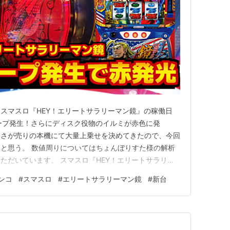
スマスロ『HEY！エリートサラリーマン鏡』の稼働日
ープ発生！さらにディスク役物のイルミが赤色に発
高さが売りの本機にて大量上乗せを決めてきたので、今回
と思う。 数値周りについてはちょんぼりすた様の解析
ただいています。 スマスロ『HEY！エリートサラリー
%以上のカモンループ当選！？ 〇連続で引き戻しに成功す
ンコ
#
スマスロ
#
エリートサラリーマン鏡
#
新台
エリートサラリーマン鏡』稼働データ 稼働データ スマスロ
ン鏡』評価・感想…