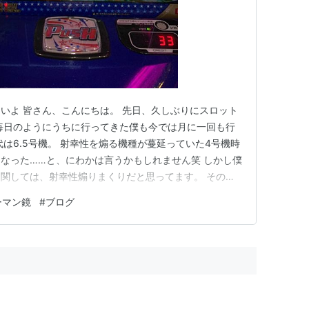
いよ 皆さん、こんにちは。 先日、久しぶりにスロット
毎日のようにうちに行ってきた僕も今では月に一回も行
は6.5号機。 射幸性を煽る機種が蔓延っていた4号機時
なった……と、にわかは言うかもしれません笑 しかし僕
関しては、射幸性煽りまくりだと思ってます。 その中
ートになりつつある【スマートパチスロット】通称スマス
ーマン鏡
#
ブログ
のにメダルありません。 クレジットが加算減算していっ
ウンターに持っ…