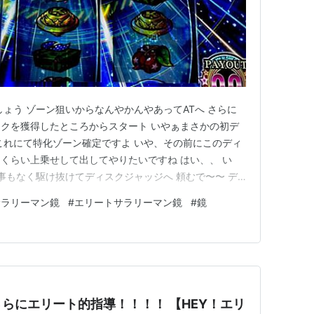
ょう ゾーン狙いからなんやかんやあってATへ さらに
クを獲得したところからスタート いやぁまさかの初デ
これにて特化ゾーン確定ですよ いや、その前にこのディ
くらい上乗せして出してやりたいですね はい、、 い
何事もなく駆け抜けてディスクジャッジへ 頼むで〜〜 デ
やぁ〜〜 って誰しも思うのでしょう ですが現実は轟け
サラリーマン鏡
#
エリートサラリーマン鏡
#
鏡
だいぶ強いんですよ だって平均１４０Gの特化ゾーンです
オ７のエ…
らにエリート的指導！！！！ 【HEY！エリ