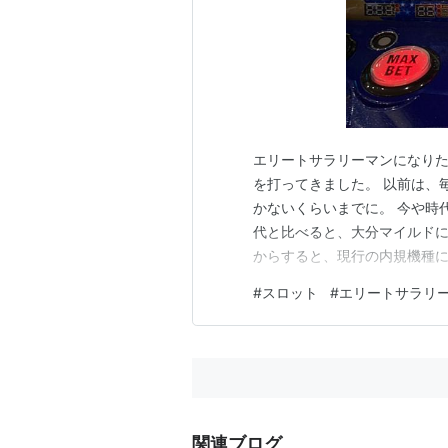
エリートサラリーマンになりた
を打ってきました。 以前は、
かないくらいまでに。 今や時代
代と比べると、大分マイルドに
からすると、現行の内規機種に
心にいるのが、最近スタンダ
#
スロット
#
エリートサラリ
ロの台頭。 もう、スロットな
て、交換するときはカードをカ
関連ブログ