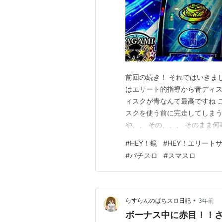
前回の続き！ それではいきまし
はエリート的指導から青ディス
ィスクが青なんて最高ですね 
スクを使う前に完走してしまう
や、、 その、、、 そのまま
ィスタンスくらい聴かせてくれ
#
HEY！鏡
#
HEY！エリート
DREAMですよ でもこれでも
#
パチスロ
#
スマスロ
よ １４０Gって言ったらバイ
•
らすらんのぱちスロ日記
3年前
ボーナス中に赤目！！さ