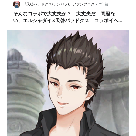
いる そら地方衰退するに決まっているんですよ。誠意は
•
『天啓パラドクス(テンパラ)』ファンブログ
2年前
言葉ではなく金額なのです。…
そんなコラボで大丈夫か？ 大丈夫だ、問題な
い。エルシャダイ×天啓パラドクス コラボイベ
ント！！