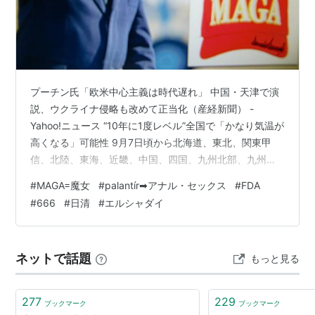
商品
El Shaddai ASCENSION OF THE
METATRON - PS3
出版社/メーカー:
イグニッション・エ
ンターテインメント・リミテッド
プーチン氏「欧米中心主義は時代遅れ」 中国・天津で演
発売日:
2011/04/28
説、ウクライナ侵略も改めて正当化（産経新聞） -
メディア:
Video Game
Yahoo!ニュース “10年に1度レベル”全国で「かなり気温が
購入
: 10人
クリック
: 783回
高くなる」可能性 9月7日頃から北海道、東北、関東甲
この商品を含むブログ (86件) を見る
信、北陸、東海、近畿、中国、四国、九州北部、九州南
部・奄美、沖縄 気象庁が「高温に関する早期天候情報」
#
MAGA=魔女
#
palantír➡アナル・セックス
#
FDA
El Shaddai ASCENSION OF THE
発表（NBS長野放送） - Yahoo!ニュース ※ 残り21日 ※ 約
#
666
#
日清
#
エルシャダイ
METATRON - Xbox360
一か月前から、、カウントダウンを始めた。 これは、一
つの区切りで有り、、期待でも有る。 "ラッパの祭り"の
出版社/メーカー:
イグニッション・エ
ンターテインメント・リミテッド
日にちは、毎年変わる。 その為、誰にも知られていな
発売日:
2011/04/28
ネットで話題
もっと見る
い。。。と言われた。(ヘブライ文化) その比喩を、主…
メディア:
Video Game
購入
: 1人
クリック
: 57回
この商品を含むブログ (29件) を見る
277
229
ブックマーク
ブックマーク