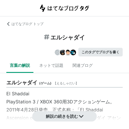
はてなブログ トップ
エルシャダイ
このタグでブログを書く
言葉の解説
ネットで話題
関連ブログ
エルシャダイ
(
ゲーム
)
【
えるしゃだい
】
El Shaddai
PlayStation 3
/
XBOX 360
用3Dアクションゲーム。
2011年4月28日発売。正式名称：「
El Shaddai
解説の続きを読む
Ascension of the Metatron
」／「
エルシャダイ アセン
ション オブ ザ メタトロン
」。制作：イグニッション・