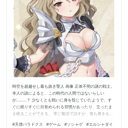
時空を超越せし最も故き聖人 画像 正体不明の謎の戦士。
本人の談によると、この時代の人間ではないらしい
が.........？ 少なくとも戦いに身を投じていたようで、す
ぐに眠りすぐに目覚められる習慣があったり、立ったま
ま眠ることができる。 常に敬語で話すが、落ち着きを無
くすと口調が乱れる。
#
天啓パラドクス
#
ゲーム
#
ソシャゲ
#
エルシャダイ