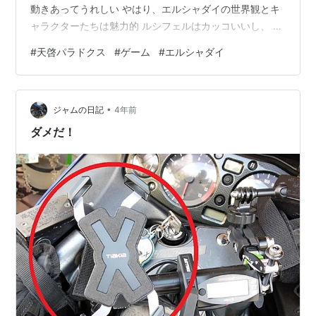
動きあってうれしい やはり、エルシャダイの世界観とキ
ャラクターたちは魅力的 ルシフェルはカッコいいし、 イ
ーノックも当人はいたって真面目でシリアスなのに なに
#
天啓パラドクス
#
ゲーム
#
エルシャダイ
かとネタ扱いで笑える
•
ジャムの日記
4年前
ダメだ！