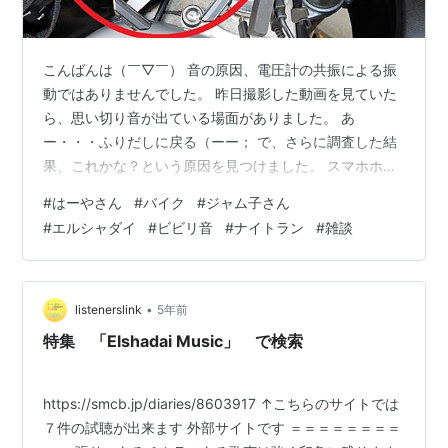
こんばんは（￣▽￣） 音の原因、電圧計の共振による振
動ではありませんでした。 昨日撮影した動画を見ていた
ら、思い切り音が出ている場面がありました。 あ
ー・・・ふりだしに戻る（ーー； で、さらに調査した結
果、これかな？という原因を見つけました。 スマホホル
ダーです。 スマホホルダーを軽くたたくと、共振する音
#
はーやさん
#
バイク
#
ジャム子さん
が聞こえます。 でも、本当にこれなのか・・・検証して
#
エルシャダイ
#
ビビリ音
#
ナイトラン
#
雑談
みました。 ・・・違いましたOrz 単純にスマホホルダー
を外して走ったのですが、音は消えませんでした。 あと
はもうこれしかない・・・GoProを支えているマウン
ト。 ・・・ 音はもう諦めました（ーー； GoProのマウン
•
listenerslink
5年前
トは、探して探して探し…
特集 「Elshadai Music」 で検索