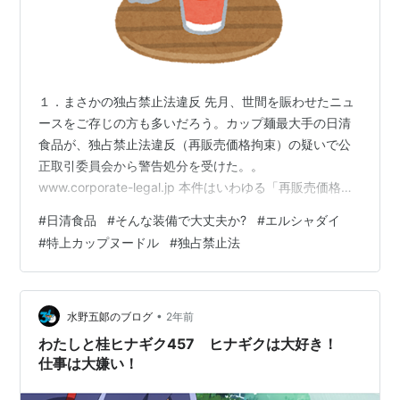
１．まさかの独占禁止法違反 先月、世間を賑わせたニュ
ースをご存じの方も多いだろう。カップ麺最大手の日清
食品が、独占禁止法違反（再販売価格拘束）の疑いで公
正取引委員会から警告処分を受けた。。
www.corporate-legal.jp 本件はいわゆる「再販売価格拘
束の禁止」に該当。一般的に、メーカーは卸売事業者や
#
日清食品
#
そんな装備で大丈夫か?
#
エルシャダイ
小売事業者に商品を販売した場合、もはや所有者ではな
#
特上カップヌードル
#
独占禁止法
いので、これらの事業者の価格決定には関与できない。
にもかかわらず、メーカーが相手方に商売上の不利益
（リベートの支払減額・中止や販売終了）を課すことで
従わせるのは違法となる。あまりにベタなケースなの
•
水野五郞のブログ
2年前
で、企業法務担当者である私も「大手企業が…
わたしと桂ヒナギク457 ヒナギクは大好き！
仕事は大嫌い！