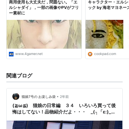
商用使用も大丈夫だ，問題ない。「エ
キャラクター・エルシ
ルシャダイ」，一部の画像やPVがフリ
ック by 海老マヨネー
ー素材に
www.4gamer.net
cookpad.com
関連ブログ
•
猫娘7号の お楽しみ袋
2年前
(≧ω≦) 猫娘の日常編 ３４ いろいろ買って後
悔はしてない！品物紹介だよ・・・ _(┐「ε:)_ｳｿ
ﾂｷﾏｼﾀ‥