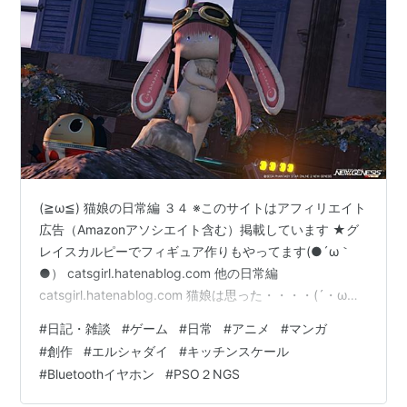
(≧ω≦) 猫娘の日常編 ３４ ※このサイトはアフィリエイト
広告（Amazonアソシエイト含む）掲載しています ★グ
レイスカルピーでフィギュア作りもやってます(●´ω｀
●） catsgirl.hatenablog.com 他の日常編
catsgirl.hatenablog.com 猫娘は思った・・・・(´・ω・)
ﾓｷｭ Bluetoothイヤホンを買わなきゃと(=ﾟωﾟ) 早速 電気
#
日記・雑談
#
ゲーム
#
日常
#
アニメ
#
マンガ
屋のヤマダ君と まるこちゃんの２店に突撃 (ΦωΦ)予算は
#
創作
#
エルシャダイ
#
キッチンスケール
３００円 瞬殺で退散 _(:3 」∠)_ 予想以上のお値段・・ A
#
Bluetoothイヤホン
#
PSO２NGS
〇azonのタイムセールで Bluetoothイヤホンを見つけ
るヾ(o´∀｀o)ﾉポチッち…