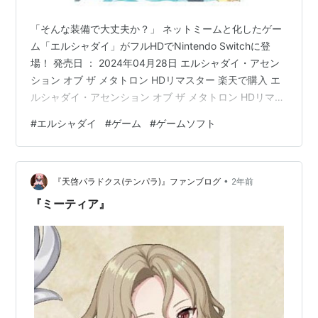
「そんな装備で大丈夫か？」 ネットミームと化したゲー
ム「エルシャダイ」がフルHDでNintendo Switchに登
場！ 発売日 ： 2024年04月28日 エルシャダイ・アセン
ション オブ ザ メタトロン HDリマスター 楽天で購入 エ
ルシャダイ・アセンション オブ ザ メタトロン HDリマス
ター ドラマチックエディション 楽天で購入 クリア後の
#
エルシャダイ
#
ゲーム
#
ゲームソフト
ストーリーが語られる「特典小説」と、エルシャダイの
世界を構成するイラストを90ページ以上収録した「デジ
タルアートブック」を収録。 👇こちらからも探してみよ
•
う room.rakuten.co.jp こちらの記事が気に入ったらはて
『天啓パラドクス(テンパラ)』ファンブログ
2年前
なIDで読者になろう ラ…
『ミーティア』