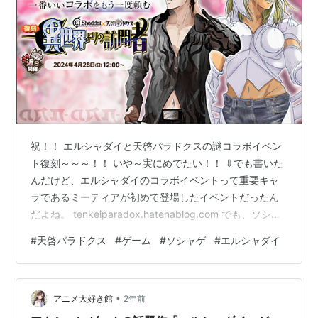
祝！！ エルシャダイと天啓パラドクスの謎コラボイベン
ト復刻～～～！！ いや～実にめでたい！！ ⇩でも書いた
んだけど、エルシャダイのコラボイベントって重要キャ
ラであるミーティアが初めて登場したイベントだったん
だよね。 tenkeiparadox.hatenablog.com でも、ソシャ
ゲをやったことのある人なら分かるだろうけど、他のコ
#
天啓パラドクス
#
ゲーム
#
ソシャゲ
#
エルシャダイ
ンテンツとのコラボって基本的に復刻はないから、それ
以降にゲームを始めた人は絶対に参加できないイベント
なわけで。 もちろんエルシャダイのことも知ってる。ま
•
あ知ってると言っても、エルシャダイのPVを見たりネタ
アニメ大好き館
2年前
動画を見たりしたくらいなんだけど。ゲームをプレイし