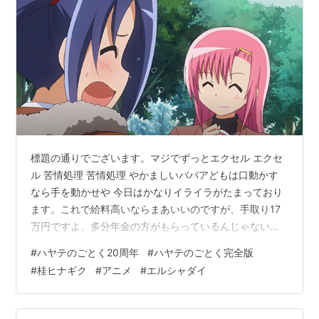
標題の通りでございます。マジでずっとエクセル エクセ
ル 苦情処理 苦情処理 やかましいババアどもは口動かす
なら手を動かせや 今日はかなりイライラがたまっており
ます。これで給料高いならまあいいのですが、手取り17
万円ですよ。多分年金の方がもらっているんじゃないで
すか？ 本当にアホらしくなるけど労働しないといけない
#
ハヤテのごとく20周年
#
ハヤテのごとく完全版
というジレンマ。人間というのは難しい。 ヒナギクよ仕
#
桂ヒナギク
#
アニメ
#
エルシャダイ
事とは何だろうか・・・ アホらしくなってきますよ。 そ
らみんな都会に行って就職するに決まっているよなと自
分でも思います。 労働条件もよい 周りの文化も充実して