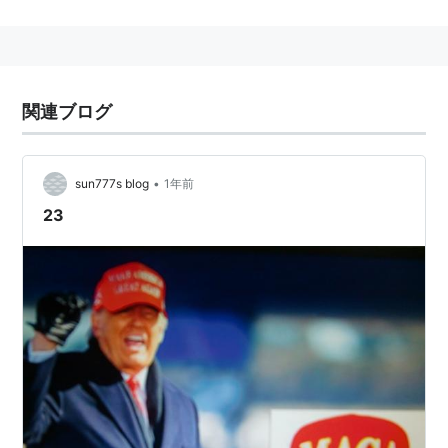
エンターテインメント
発売前から、PVの「そんな装備で大丈夫か?」「大丈夫
だ、問題ない」「一番いいのを頼む」といった台詞が評
関連ブログ
判になり、2010年度「ネット流行語大賞」金賞を受賞
するなど話題を集めた。
•
sun777s blog
1年前
23
キャスト
イーノック：三木眞一郎
ルシフェル：竹内良太
ナンナ：加藤英美里・名嘉祐佳
アザゼル：森山周一郎
エゼキエル：此島愛子
サリエル：中尾隆聖