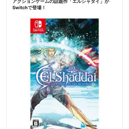
アクションゲームの話題作「エルシャダイ」が
たことある…
Switchで登場！