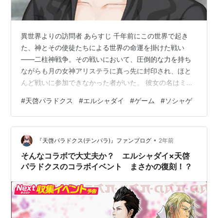
異世界よりの訪問者 あらすじ 千年前にこの世界で起き
た、神とその使徒たちによる世界の命運を掛けた戦い
――二柱神戦争。その戦いにおいて、圧倒的な力を持ち
ながらも月の女神アリステラに真っ先に封印され、ほと
んど戦いに参加できなかった者がいた。 彼女の名はミー
ティア。千年間何もできなかった彼女だったが、ついに
#
天啓パラドクス
#
エルシャダイ
#
ゲーム
#
ソシャゲ
空間を超える力によって牢獄から逃げ出すことに成功し
たのだった。 だが、逃げだした先は見覚えのない場所で
あった。そして、その場所には見覚えのない黒い服装に
•
身を包んだ男が佇んでいた。 名をルシフェル。彼は自分
『天啓パラドクス(テンパラ)』ファンブログ
2年前
を天使と名乗り、ここが異世界の天界であると告げる。
そんなコラボで大丈夫か？ エルシャダイ×天啓
個人的な趣味で、ヒトの世界を観察していたとい…
パラドクスのコラボイベント まさかの復刻！？