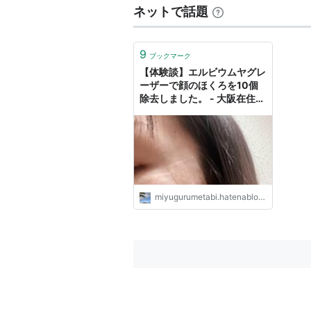
ネットで話題
9
ブックマーク
【体験談】エルビウムヤグレ
ーザーで顔のほくろを10個
除去しました。 - 大阪在住Ｏ
Ｌの旅とグルメと日常。
miyugurumetabi.hatenablog.com