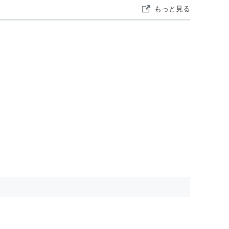
もっと見る