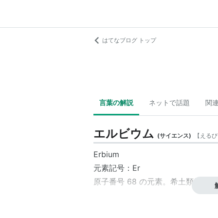
はてなブログ トップ
言葉の解説
ネットで話題
関
エルビウム
(
サイエンス
)
【
えるび
Erbium
元素記号：Er
原子番号 68 の元素。
希土類元素
。