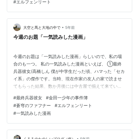
#
エルフェンリート
•
大空と馬と大地の中で
5年前
今週のお題「一気読みした漫画」
今週のお題は「一気読みした漫画」らしいので、私の場
合のも一つ。 私の一気読みした漫画といえば、 ①最終
兵器彼女/高橋しん 僕が中学生だった頃、ハマった「セカ
イ系」の傑作です。当時、現在作家の友人の家で読ませ
てもらった結果、数か月後には中古屋で揃えて来ていた
記憶があります。多分涙なしでは読み切れない名作。お
#
最終兵器彼女
#
金田一少年の事件簿
読みになられていない方がいたらおすすめです。本作と
#
蒼穹のファフナー
#
エルフェンリート
同時期にアニメ『蒼穹のファフナー』のようなセカイ系
#
一気読みした漫画
の傑作を見て、いたく感動したことを覚えています。当
時連載中だった『エルフェンリート』（岡本倫 作）も非
常にドハマりしていた漫画で、新刊が並ぶ日に買いに行
った漫画ですが、当時連載中だったので「一気…
•
くろろのたのしいブログ（仮）
5年前