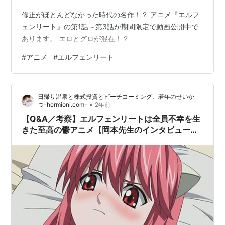
蔵間マリコ(35番)：川上とも子
修正がほとんどなかった時代の名作！？ アニメ『エルフ
坂東：中田譲治
ェンリート』の第1話～第3話が期間限定で動画公開中で
白河 / コウタ(少年)：生天目仁美
あります。 エロとグロが混在！？
如月 / カナエ 他：山本麻里安
#
アニメ
#
エルフェンリート
トモオ：高木礼子
裏切った少女：下屋則子
3番：高橋美佳子
日帰り温泉と株式投資とビーチコーミング、若年のせいか
•
つ-hermioni.com-
2年前
角沢教授：平田広明
【Q&A／考察】エルフェンリートは全員不幸を生
荒川：石原絵理子
きた至高の鬱アニメ【岡本先生のインタビュー備
角沢長官：有本欽隆
忘録】
エルフェンリート
(
マンガ
)
【
えるふぇんりーと
】
岡本倫の漫画。
週刊ヤングジャンプにて2002年6月に週刊連載開始、
2003年12月から月1シリーズ連載、2005年8月完結。単