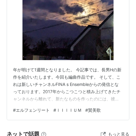
施設に隔離、研究されている。
ある日、偶発的な事故によってディクロニウス
の少女ルーシーは拘束を破り、警備員らを殺戮
し、研究所を逃げ出す。その途中、過去の記憶を
なくし、鎌倉・由比が浜に流れ着いたルーシーは
コウタとユカに出会う。彼らに「にゅう」と名づ
けられ、コウタの住む楓荘に居候することにな
る。
年が明けて1週間となりました。 今記事では、長男Hの新
作を紹介いたします。今回も編曲作品です。 そして、こ
しかし、殺人鬼のルーシーと幼児化したにゅうが
れは新しいチャンネルFINA s Ensembleからの発信とな
多重人格のように現れ、ユウタとユカは戸惑って
っております。2017年からこつこつと積み上げてきたチ
しまう。そんな２人の間にすれ違いが生じてく
ャンネルから離れて、新たなものを作ったのには、彼な
る・・・。
りの思いや理由があるようです。 説明も受けましたが、
#
エルフェンリート
#
ｌＩｌＩＵＭ
#
賛美歌
それを私がここで正しく明瞭に伝えることが難しいため
割愛させていただきます。これまでのチャンネルはどう
スタッフ
なるんだ？ たくさんの作品が居並ぶチャンネル、熱い思
ネットで話題
もっと見る
原作：岡本倫
いで発信したあの作品。 苦しい時期に生み出されたあの