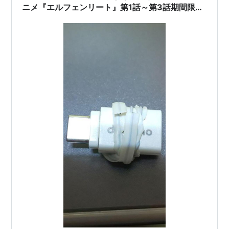
プロデューサー：田村学(VAP) 森尻和明
ニメ『エルフェンリート』第1話～第3話期間限定
(GENCO) 越中おさむ(ARMS)
動画公開中。
アニメーション製作：ARMS
プロデュース：GENCO
企画協力：週刊ヤングジャンプ編集部
製作著作：VAP GENCO
キャスト
にゅう / ルーシー：小林沙苗
コウタ：鈴木千尋
ユカ：能登麻美子
マユ：萩原えみこ
わん太：？？？
ナナ(7番)：松岡由貴
蔵間：細井治
蔵間の妻：神田朱未