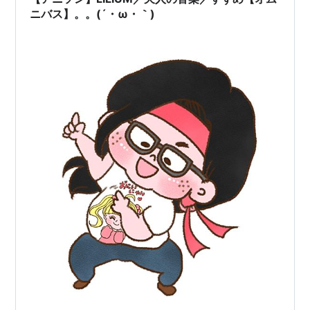
ニバス】。。(´・ω・｀)