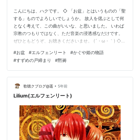
こんにちは、ハクです。 ◇ 「お盆」とはいうものの「聖
する」ものでよろしいでしょうか。 故人を偲ぶとして何
となく考えて、この曲がいいな、と思いました。 いわば
宗教のつもりではなく、ただ音楽の浸透感なだけです。
ぜひともどうぞ、お聴きくださいませ。 (´・ω・｀) ◇
『エルフェンリート』は漫画をアニメでこの曲になりま
#
お盆
#
エルフェンリート
#
かぐや姫の物語
した。この作品は海外で人気になっており若者の合唱等
#
すずめの戸締まり
#
黙祷
が多いです。 ・エルフェンリート-wiki ・Lilium
(Elfenlied) - extended version - ~High Quality~
www.youtube.com 作詞・作曲・編曲をされる方による
説明はこちら…
•
歌聴クブログ@遥
5年前
Lilium(エルフェンリート)