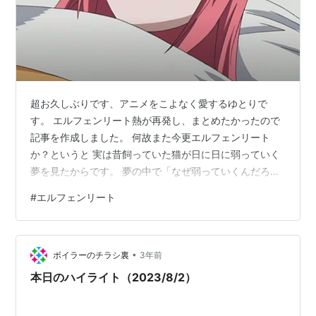
行本全12巻。
ヤングジャンプ増刊漫革で番外編が掲載
2004年7月25日から10月17日まで、AT-Xでアニメも放
送された。
elfenliedはドイツ語で「妖精の歌」の意味を持ち、ヒュ
ーゴ・ヴォルフの歌曲。
超お久しぶりです、アニメをこよなく愛するゆとりで
す。 エルフェンリート熱が再発し、まとめたかったので
記事を作成しました。 何故また今更エルフェンリート
あらすじ
か？というと 実は昔飼っていた猫が日に日に弱っていく
夢を見たからです。 夢の中で「なぜ弱っていくんだろ
少女の姿をした突然変異体・「にゅう」。研究施設を破
う？」と涙が止まらなくなっているとき、 突然、頭のど
壊して脱走した「にゅう」には、
#
エルフェンリート
こからか『LILIUM』(オープニングテーマ)が流れてきた
無差別に殺戮を繰り返す残虐さと、言葉も解さない幼児
ので、エルフェンリートの記事を書くことを決意しまし
性の2つの面があった。
た。 この原作は漫画で、アニメ漫画どちらも本当に素晴
•
らしい作品です。 特にアニメ版はこのLILIUMがベースと
ボイラーのチラシ裏
3年前
「にゅう」と偶然出会い、かくまうようになったコウタ
なるＯＰやオルゴールが神がかっています。 中毒性があ
とユカの運命は……。衝撃のSFサスペンス！
本日のハイライト（2023/8/2）
るんですよ。○にたくなるよ…
単行本