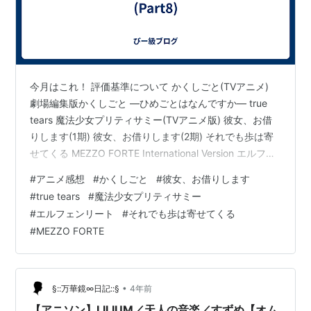
今月はこれ！ 評価基準について かくしごと(TVアニメ)
劇場編集版かくしごと ―ひめごとはなんですか― true
tears 魔法少女プリティサミー(TVアニメ版) 彼女、お借
りします(1期) 彼女、お借りします(2期) それでも歩は寄
せてくる MEZZO FORTE International Version エルフェ
ンリート まとめ 評価基準について 今まで作品紹介の最
#
アニメ感想
#
かくしごと
#
彼女、お借りします
後にオススメ度を書いていましたが、直感で書いている
#
true tears
#
魔法少女プリティサミー
ため点数と星の数が合わないことがありましたので、以
#
エルフェンリート
#
それでも歩は寄せてくる
下のように統一します。でも結局こういうのって直感で
#
MEZZO FORTE
決めちゃうよね。また、今月からは各作品のジャンルを
記入します。細かく定め…
•
§::万華鏡∞日記::§
4年前
【アニソン】LILIUM／天人の音楽／すずめ【オム