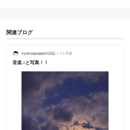
含まれています。

※15歳未満の方は視聴をお控えください。

<<保護者の方へ>>

関連ブログ
お子様の視聴には十分ご注意ください。

チューナーの操作による視聴年齢制限（ペアレンタルロック）

•
kyokoippoppoの日記
7ヶ月前
音楽♫と写真！！
(手とか足とか首とかとんで血が出ます)
ストーリー
頭に角が生え、第６感とも言える特殊な能力をも
っているミュータント、二角奇人（ディクロニウ
ス）。
彼らは人類を淘汰する可能性をもつとされ、国家