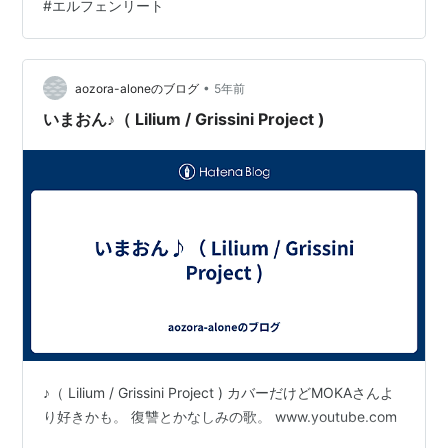
#
エルフェンリート
大人買いしたエルフェンリートのオープニングに使われ
ていたLiliumを訳してみます。 ちなみに本家の歌が見つ
からなかったので、カバーバージョンで失礼します。
•
www.youtube.com 歌詞はラテン語で、すごく綺麗な歌
aozora-aloneのブログ
5年前
です。･･･アニメ内容はアレですけどね。(正しき者の口
いまおん♪（ Lilium / Grissini Project )
は知恵を語る)Os…
♪（ Lilium / Grissini Project ) カバーだけどMOKAさんよ
り好きかも。 復讐とかなしみの歌。 www.youtube.com