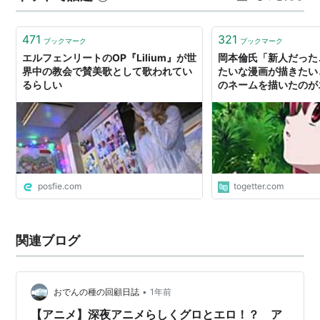
（集英社 週刊ヤングジャンプ連載）
作品。 全て終わりにすると決めた時、最後の記念にと自
作曲を！とアップし…
監督：
神戸守
471
321
ブックマーク
ブックマーク
シリーズ構成 / 脚本：吉岡たかを
エルフェンリートのOP『Lilium』が世
岡本倫氏「新人だった
界中の教会で賛美歌として歌われてい
たいな漫画が描きたい
キャラクターデザイン / 総作画監督：きしもとせい
るらしい
のネームを描いたのが
じ
トでした」
メカデザイン：大河広行
美術設定：青木智由紀
美術監督：伊藤聖
色彩設計：中田亮大
posfie.com
togetter.com
撮影監督：白井久男
編集：瀬山武司
関連ブログ
音響監督：清水勝則
音響制作：ザックプロモーション
音楽：小西香葉・近藤由紀夫
•
おでんの種の回顧日誌
1年前
音楽制作：VAP
【アニメ】深夜アニメらしくグロとエロ！？ ア