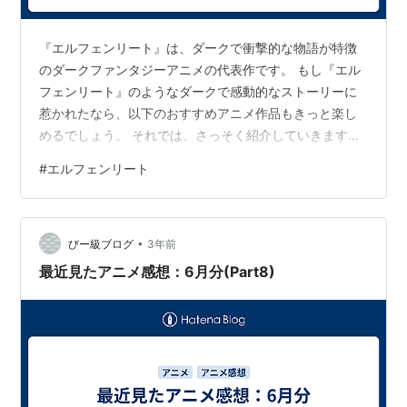
マリコ 紫
白河 水色
『エルフェンリート』は、ダークで衝撃的な物語が特徴
アンナ手術前 小豆
のダークファンタジーアニメの代表作です。 もし『エル
坂東 迷彩
フェンリート』のようなダークで感動的なストーリーに
惹かれたなら、以下のおすすめアニメ作品もきっと楽し
めるでしょう。 それでは、さっそく紹介していきます。
関連語:
リスト::漫画作品タイトル
漫画
コミック
エルフェンリートみたいなアニメ『ミライニキ』 未来日
#
エルフェンリート
記を手に入れた主人公が死のゲームに巻き込まれるサス
ペンス・ダークファンタジーアニメです。 主人公がサバ
イバルと心理戦を繰り広げる姿が描かれます。 作中で
•
は、意外な展開と心の葛藤が織り成す物語が魅力です。
びー級ブログ
3年前
エルフェンリートみたいなアニメ『東京喰種』 人食いの
最近見たアニメ感想：6月分(Part8)
存在「喰種（グール）」に変身した主人…