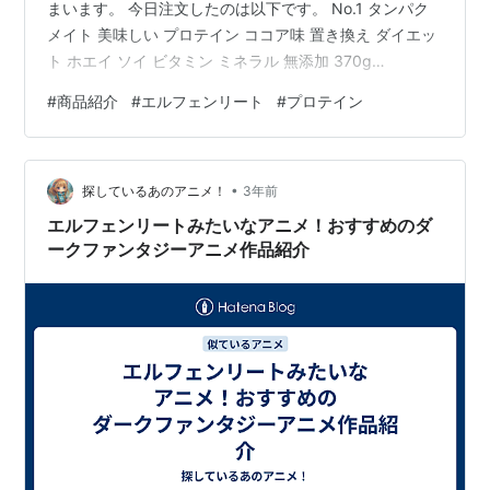
まいます。 今日注文したのは以下です。 No.1 タンパク
メイト 美味しい プロテイン ココア味 置き換え ダイエッ
ト ホエイ ソイ ビタミン ミネラル 無添加 370g
(1)aequalisAmazon Ankerの体組成計を以前買ったので
#
商品紹介
#
エルフェンリート
#
プロテイン
毎日体重を記録して、 EufyLifeというアプリで管理して
います。 そのアプリから「あなた、タンパク質足りてな
いよ～」と言われたので、 どうにかしてタンパク質を補
•
給したいと思った次第。 手っ取り早くプロテインを飲む
探しているあのアニメ！
3年前
のがいいと思いましたが プロテインの味がち…
エルフェンリートみたいなアニメ！おすすめのダ
ークファンタジーアニメ作品紹介
単行本表紙
にゅう ピンク
ユカ 緑
マユ 黄
ナナ 青
ノゾミ 朱