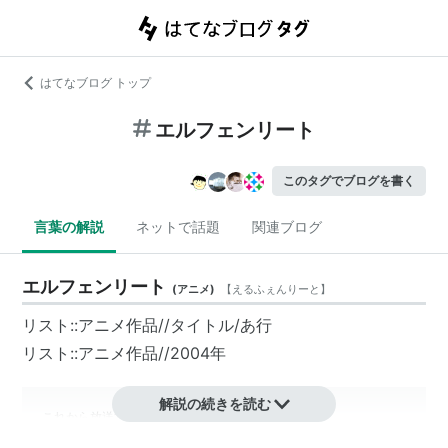
はてなブログ トップ
エルフェンリート
このタグでブログを書く
言葉の解説
ネットで話題
関連ブログ
エルフェンリート
(
アニメ
)
【
えるふぇんりーと
】
リスト::アニメ作品//タイトル/あ行
リスト::アニメ作品//2004年
解説の続きを読む
これから放送する「エルフェンリート」には

番組の一部に暴力的な表現や残酷な表現が
