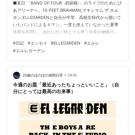
■某日 「BAND OF FOUR -四節棍-」のライブのためにぴ
あアリーナへ。10-FEET,BRAHMAN,マキシマム ザ ホル
モン,ELLEGARDENと自分が中学、高校生時代から聴いて
いたバンドによる４マン。一度も使えていなかった夏季
休暇を利用し、会社に行く時よりも早く目覚め物販のた
めに横浜に向かう。グッズはエルレのTシャツとハンドタ
#
日記
#
エッセイ
#
ELLEGARDEN
#
エルレ
オルだけを買うつもりだったが、いざ会場に着くと、自
#
エルレガーデン
分と同じようにグッズを身に着けたファンの人やライブ
前の高揚感にあてられタオルとショルダーバッグも買っ
てしまった。多分これが通販だけならおそらくTシャツも
買ってない。なのに現地に来てしまうと95%使わないだ
•
25歳のほのぼの福岡日常
5年前
ろ…
今週のお題「最近あったちょっといいこと」（自
分にとっては最高の出来事）