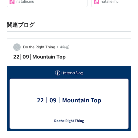
natalie.mu
natalie.mu
関連ブログ
•
Do the Right Thing
4年前
22│09│Mountain Top