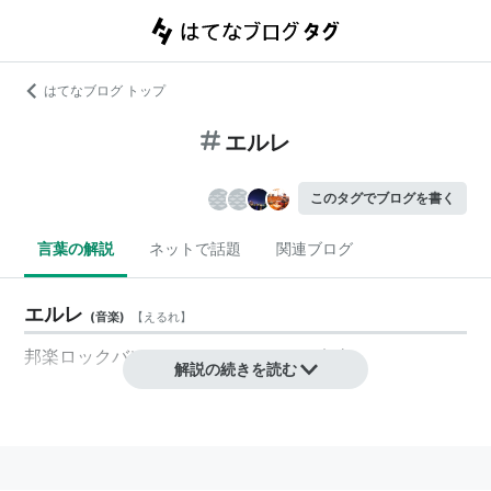
はてなブログ トップ
エルレ
このタグでブログを書く
言葉の解説
ネットで話題
関連ブログ
エルレ
(
音楽
)
【
えるれ
】
邦楽ロックバンド・ELLEGARDENの略称
解説の続きを読む