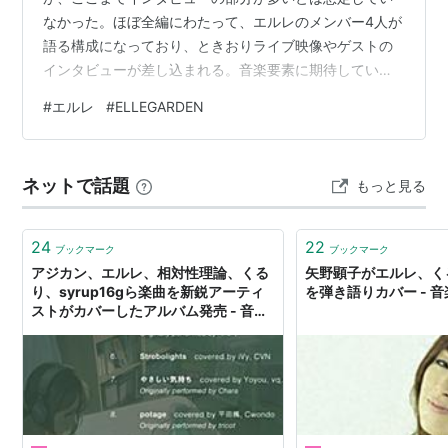
なかった。ほぼ全編にわたって、エルレのメンバー4人が
語る構成になっており、ときおりライブ映像やゲストの
インタビューが差し込まれる。音楽要素に期待していた
だけに拍子抜け感はあるものの、これはこれで面白い作
#
エルレ
#
ELLEGARDEN
品に仕上がっているという印象だ。 特に印象的だったの
は、活動休止を巡る経緯を語る生形真一の真剣な表情。
遠い目で過去を振り返るのではなく、いままさに目の前
ネットで話題
もっと見る
で起こっている状況を語るかのような迫力があって、彼
らの活動に賭ける思いがひしひしと伝わってきた。ま
た、高橋宏貴の映像に切り替わって数秒間沈黙が続く
24
22
ブックマーク
ブックマーク
場…
アジカン、エルレ、相対性理論、くる
矢野顕子がエルレ、くる
り、syrup16gら楽曲を新鋭アーティ
を弾き語りカバー - 
ストがカバーしたアルバム発売 - 音楽
ナタリー