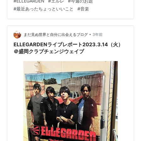
#
ELLEGARDEN
#
エルレ
#
今週のお題
くないですか😭 ・ ELLEGARDENが活動を休止した2008
#
最近あったちょっといいこと
#
音楽
年、アメリカから帰ってきたら6枚目のアルバムを作るか
らと細美さんが仰って以降、活動休止に… それからはや
13年！ 2018年に活動再開してから、新しいアルバムは今
か今かと待ち遠しく思…
•
まだ見ぬ世界と自分に出会えるブログ
3年前
ELLEGARDENライブレポート2023.3.14（火）
＠盛岡クラブチェンジウェイブ