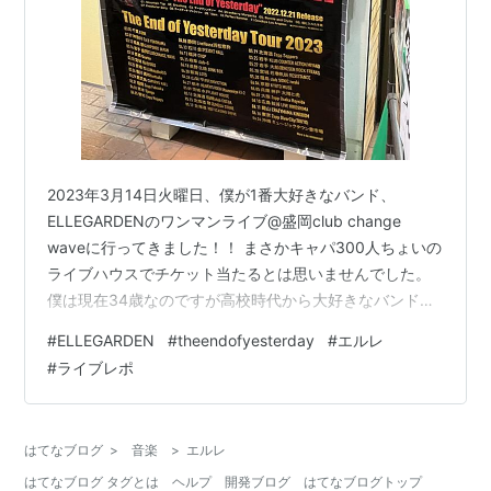
2023年3月14日火曜日、僕が1番大好きなバンド、
ELLEGARDENのワンマンライブ@盛岡club change
waveに行ってきました！！ まさかキャパ300人ちょいの
ライブハウスでチケット当たるとは思いませんでした。
僕は現在34歳なのですが高校時代から大好きなバンドで
当時もライブには行っていましたが、10年の活動休止を
#
ELLEGARDEN
#
theendofyesterday
#
エルレ
経て、またライブに行くことが出来ました（ ; ; ） チケッ
#
ライブレポ
トの倍率もおそらく相当高かったのですが、僕が住んで
る岩手の盛岡公演のチケットを取ることが出来たので
す！！奇跡。 そして、ライブも燃え尽きました… 熱量を
はてなブログ
>
音楽
>
エルレ
忘れないように、曲順に感じたことや感想をログとして
はてなブログ タグとは
ヘルプ
開発ブログ
はてなブログトップ
残して…