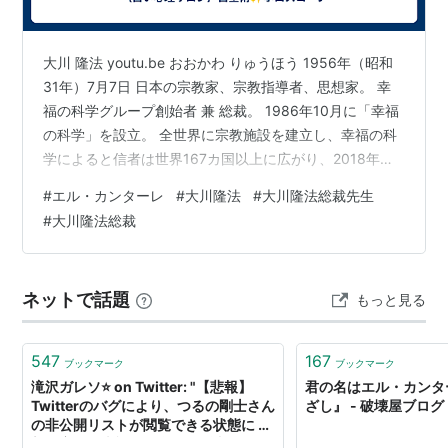
アニメ版
大川 隆法 youtu.be おおかわ りゅうほう 1956年（昭和
幸福の科学が制作するアニメーションに顕現する際に
31年）7月7日 日本の宗教家、宗教指導者、思想家。 幸
は、子安武人が声を務める。
福の科学グループ創始者 兼 総裁。 1986年10月に「幸福
の科学」を設立。 全世界に宗教施設を建立し、幸福の科
学によると信者は世界167カ国以上に広がり、2018年時
点で信者数は日本国内1000万人、海外100万人で毎年増
#
エル・カンターレ
#
大川隆法
#
大川隆法総裁先生
え続けているとされる。 2022年5月現在、説法回数は
#
大川隆法総裁
3400回を超え、著作の公称の発刊点数は日本国内で
3,000書を超え、450曲を超える作詞・作曲を手掛けてい
る。 ハッピー・サイエンス・ユニバーシティと幸福の科
ネットで話題
もっと見る
学学園の創立者。 影響力大 １２室かに…
547
167
ブックマーク
ブックマーク
滝沢ガレソ⭐ on Twitter: "【悲報】
君の名はエル・カンタ
Twitterのバグにより、つるの剛士さん
ざし』 - 破壊屋ブログ
の非公開リストが閲覧できる状態に ↓
新興宗教「幸福の科学」関係者のみを