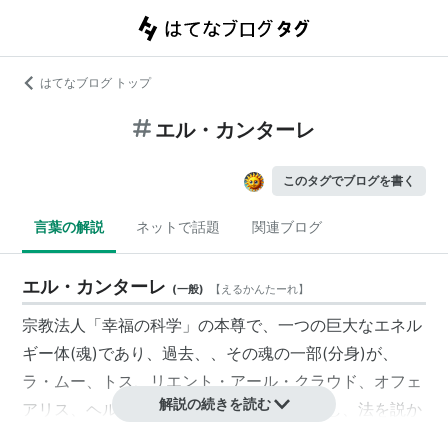
はてなブログ トップ
エル・カンターレ
このタグでブログを書く
言葉の解説
ネットで話題
関連ブログ
エル・カンターレ
(
一般
)
【
えるかんたーれ
】
宗教法人「幸福の科学」の本尊で、一つの巨大なエネル
ギー体(魂)であり、過去、、その魂の一部(分身)が、
ラ・ムー、トス、リエント・アール・クラウド、オフェ
解説の続きを読む
アリス、ヘルメス、仏陀・釈尊として降臨し、法を説か
れたようです。地球では、一番大切な霊存在で、「全人