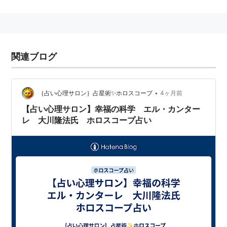
類を、悟りの方向に向かって、要するに、意識を高める
方向、霊的に進化する方向に向かって進ませよう」とい
う強い意志を持った存在。「大川隆法」の部分で出てき
ているのは、エル・カンターレ存在の中では、中核部分
関連ブログ
に近い意識が出てきております。イエス・キリストが
「わが父」と呼んだ存在で、イエス・キリスト、孔子、
ゼウス、マヌ、ゾロアスターなど、九次元の神々をも指
•
｛占い心理サロン｝占星術✨ホロスコープ
4ヶ月前
導する「神々の主」です。
【占い心理サロン】幸福の科学 エル・カンター
レ 大川隆法氏 ホロスコープ占い
GLA
創始者の高橋信次は、天上界での釈迦の名はカンターレ
であるとした。
千乃正法
教祖である千乃裕子の霊的な父親の名称で、GLAの高橋
信次が説いた「エル・ランティ」の本名としている。