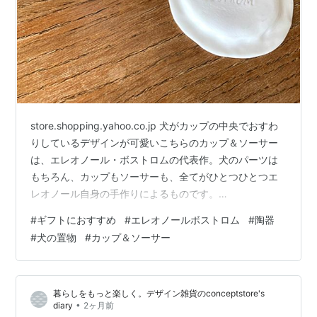
store.shopping.yahoo.co.jp 犬がカップの中央でおすわ
りしているデザインが可愛いこちらのカップ＆ソーサー
は、エレオノール・ボストロムの代表作。犬のパーツは
もちろん、カップもソーサーも、全てがひとつひとつエ
レオノール自身の手作りによるものです。
store.shopping.yahoo.co.jp エレオノール・ボストロム
#
ギフトにおすすめ
#
エレオノールボストロム
#
陶器
自身の手で成形されている、ねこのカップ＆ソーサー。
#
犬の置物
#
カップ＆ソーサー
ねこのティーカップより、ひとまわり小さいサイズで
す。カップの底からひょこっと現れる猫。どのパーツも
全て彼女の手で成形されており、手づくりだからこその
暮らしをもっと楽しく。デザイン雑貨のconceptstore's
風合いも感じていただける作品です。 store.shop…
•
diary
2ヶ月前