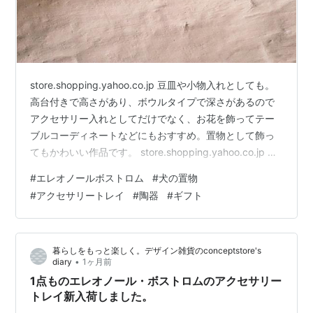
store.shopping.yahoo.co.jp 豆皿や小物入れとしても。
高台付きで高さがあり、ボウルタイプで深さがあるので
アクセサリー入れとしてだけでなく、お花を飾ってテー
ブルコーディネートなどにもおすすめ。置物として飾っ
てもかわいい作品です。 store.shopping.yahoo.co.jp わ
ずかですが当店入荷しました。 お急ぎギフトに是非！ 他
#
エレオノールボストロム
#
犬の置物
にもプレゼントにぴったりのお得なギフトセットなど
#
アクセサリートレイ
#
陶器
#
ギフト
色々ご用意しています。
https://store.shopping.yahoo.co.jp/conceptstore/
暮らしをもっと楽しく。デザイン雑貨のconceptstore's
•
diary
1ヶ月前
1点ものエレオノール・ボストロムのアクセサリー
トレイ新入荷しました。