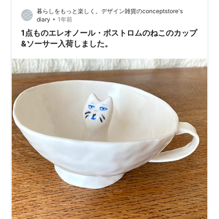
作るとこんな感じに。どこか犬っぽい気もするけれど？
暮らしをもっと楽しく。デザイン雑貨のconceptstore's
これが正真正銘「エレオノールのねこ」なのです。カッ
•
diary
1年前
プの底から…
1点ものエレオノール・ボストロムのねこのカップ
&ソーサー入荷しました。