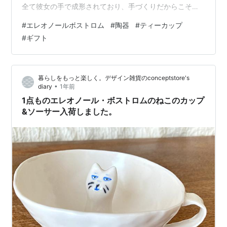
全て彼女の手で成形されており、手づくりだからこその
風合いも感じていただける作品です。
#
エレオノールボストロム
#
陶器
#
ティーカップ
store.shopping.yahoo.co.jp エレオノール・ボストロム
#
ギフト
自身の手で成形されている、ねこのティーカップです。
「犬」をテーマに作品を作り続けている彼女が「猫」を
作るとこんな感じに。どこか犬っぽい気もするけれど？
暮らしをもっと楽しく。デザイン雑貨のconceptstore's
これが正真正銘「エレオノールのねこ」なのです。カッ
•
diary
1年前
プの底から…
1点ものエレオノール・ボストロムのねこのカップ
&ソーサー入荷しました。