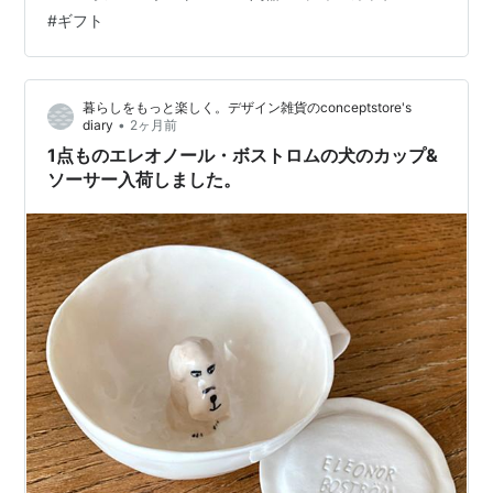
store.shopping.yahoo.co.jp エレオノール・ボストロム
#
ギフト
自身の手で成形されている、ねこのティーカップです。
「犬」をテーマに作品を作り続けている彼女が「猫」を
作るとこんな感じに。どこか犬っぽい気もするけれど？
暮らしをもっと楽しく。デザイン雑貨のconceptstore's
これが正真正銘「エレオノールのねこ」なのです。カッ
•
diary
2ヶ月前
プの底から…
1点ものエレオノール・ボストロムの犬のカップ&
ソーサー入荷しました。