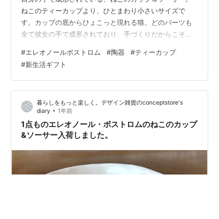
ねこのティーカップより、ひとまわり小さいサイズで
す。カップの底からひょこっと現れる猫。どのパーツも
全て彼女の手で成形されており、手づくりだからこその
風合いも感じていただける作品です。
#
エレオノールボストロム
#
陶器
#
ティーカップ
store.shopping.yahoo.co.jp エレオノール・ボストロム
#
新生活ギフト
自身の手で成形されている、ねこのティーカップです。
「犬」をテーマに作品を作り続けている彼女が「猫」を
作るとこんな感じに。どこか犬っぽい気もするけれど？
暮らしをもっと楽しく。デザイン雑貨のconceptstore's
これが正真正銘「エレオノールのねこ」なのです。カッ
•
diary
1年前
プの底から…
1点ものエレオノール・ボストロムのねこのカップ
&ソーサー入荷しました。