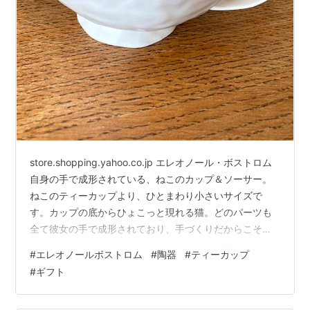
store.shopping.yahoo.co.jp エレオノール・ボストロム
自身の手で成形されている、ねこのカップ＆ソーサー。
ねこのティーカップより、ひとまわり小さいサイズで
す。カップの底からひょこっと現れる猫。どのパーツも
全て彼女の手で成形されており、手づくりだからこその
風合いも感じていただける作品です。
#
エレオノールボストロム
#
陶器
#
ティーカップ
store.shopping.yahoo.co.jp エレオノール・ボストロム
#
ギフト
自身の手で成形されている、ねこのティーカップです。
「犬」をテーマに作品を作り続けている彼女が「猫」を