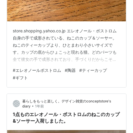
store.shopping.yahoo.co.jp エレオノール・ボストロム
自身の手で成形されている、ねこのカップ＆ソーサー。
ねこのティーカップより、ひとまわり小さいサイズで
す。カップの底からひょこっと現れる猫。どのパーツも
全て彼女の手で成形されており、手づくりだからこその
風合いも感じていただける作品です。
#
エレオノールボストロム
#
陶器
#
ティーカップ
store.shopping.yahoo.co.jp エレオノール・ボストロム
#
ギフト
自身の手で成形されている、ねこのティーカップです。
「犬」をテーマに作品を作り続けている彼女が「猫」を
作るとこんな感じに。どこか犬っぽい気もするけれど？
暮らしをもっと楽しく。デザイン雑貨のconceptstore's
これが正真正銘「エレオノールのねこ」なのです。カッ
•
diary
1年前
プの底から…
1点ものエレオノール・ボストロムのねこのカップ
&ソーサー入荷しました。