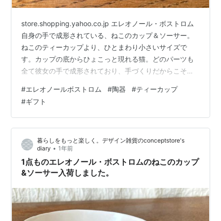
store.shopping.yahoo.co.jp エレオノール・ボストロム
自身の手で成形されている、ねこのカップ＆ソーサー。
ねこのティーカップより、ひとまわり小さいサイズで
す。カップの底からひょこっと現れる猫。どのパーツも
全て彼女の手で成形されており、手づくりだからこその
風合いも感じていただける作品です。
#
エレオノールボストロム
#
陶器
#
ティーカップ
store.shopping.yahoo.co.jp エレオノール・ボストロム
#
ギフト
自身の手で成形されている、ねこのティーカップです。
「犬」をテーマに作品を作り続けている彼女が「猫」を
作るとこんな感じに。どこか犬っぽい気もするけれど？
暮らしをもっと楽しく。デザイン雑貨のconceptstore's
これが正真正銘「エレオノールのねこ」なのです。カッ
•
diary
1年前
プの底から…
1点ものエレオノール・ボストロムのねこのカップ
&ソーサー入荷しました。