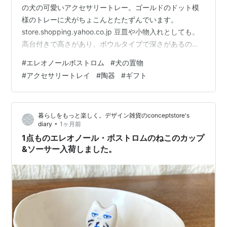
の犬の可愛いアクセサリートレー。ゴールドのドット模
様のトレーに犬がちょこんとたたずんでいます。
store.shopping.yahoo.co.jp 豆皿や小物入れとしても。
高台付きで高さがあり、ボウルタイプで深さがあるので
アクセサリー入れとしてだけでなく、お花を飾ってテー
#
エレオノールボストロム
#
犬の置物
ブルコーディネートなどにもおすすめ。置物として飾っ
#
アクセサリートレイ
#
陶器
#
ギフト
てもかわいい作品です。 store.shopping.yahoo.co.jp わ
ずかですが当店入荷しました。 お急ぎギフトに是非！ 他
にもプレゼントにぴったりのお得なギフトセットなど
暮らしをもっと楽しく。デザイン雑貨のconceptstore's
色々ご用意してい…
•
diary
1ヶ月前
1点ものエレオノール・ボストロムのねこのカップ
&ソーサー入荷しました。