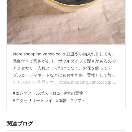
store.shopping.yahoo.co.jp 豆皿や小物入れとしても。
高台付きで高さがあり、ボウルタイプで深さがあるので
アクセサリー入れとしてだけでなく、お花を飾ってテー
ブルコーディネートなどにもおすすめ。置物として飾っ
てもかわいい作品です。 store.shopping.yahoo.co.jp わ
ずかですが当店入荷しました。 お急ぎギフトに是非！ 他
#
エレオノールボストロム
#
犬の置物
にもプレゼントにぴったりのお得なギフトセットなど
#
アクセサリートレイ
#
陶器
#
ギフト
色々ご用意しています。
https://store.shopping.yahoo.co.jp/conceptstore/
関連ブログ