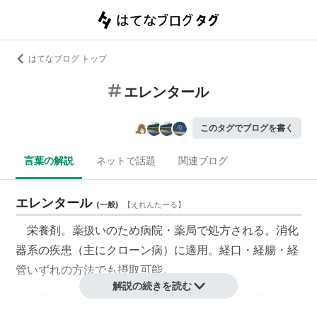
はてなブログ トップ
エレンタール
このタグでブログを書く
言葉の解説
ネットで話題
関連ブログ
エレンタール
(
一般
)
【
えれんたーる
】
栄養剤。薬扱いのため病院・薬局で処方される。消化
器系の疾患（主にクローン病）に適用。経口・経腸・経
管いずれの方法でも摂取可能。
解説の続きを読む
粉末を水に溶かして使用。経口から摂取する場合、と