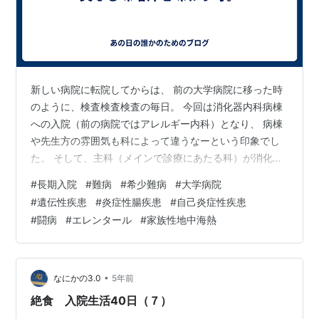
新しい病院に転院してからは、 前の大学病院に移った時
のように、検査検査検査の毎日。 今回は消化器内科病棟
への入院（前の病院ではアレルギー内科）となり、 病棟
や先生方の雰囲気も科によって違うなーという印象でし
た。 そして、主科（メインで診療にあたる科）が消化器
内科ということで、 積極的に小腸の検査を進めていくこ
#
長期入院
#
難病
#
希少難病
#
大学病院
とになりました。 それと並行して行ったのが、自己炎症
#
遺伝性疾患
#
炎症性腸疾患
#
自己炎症性疾患
性疾患の遺伝子検査。 どうやら、こちらの病院は遺伝子
#
闘病
#
エレンタール
#
家族性地中海熱
検査（とくに小児科）に力を入れているとのこと。 これ
までに様々な検査を行っても原因不明であり、遺伝性疾
患の可能性がありました。 その選択肢を減らすために
も、遺伝子検査をすることになったの…
•
なにかの3.0
5年前
絶食 入院生活40日（７）