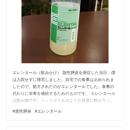
エレンタール（飲みかけ） 急性膵炎を発症した当日、僕
は入院せずに帰宅しました。自宅での食事は止められま
したので、処方されたのがエレンタールでした。食事の
代わりに栄養を補給するためのものです。 エレンタール
は飲み物です。ペットボトルのような容器に粉が入って
います。この粉が栄養剤。ボトルに自分で水を入れて、
#
急性膵炎
#
エレンタール
上下に振って混ぜてから飲みます。粉からつくるポカリ
スエットに似てますね。 エレンタールの面白いところ
は、フレーバー（味付け剤）がセットでついてくるこ