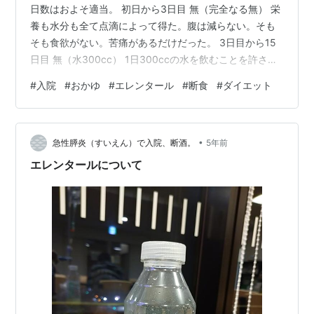
日数はおよそ適当。 初日から3日目 無（完全なる無） 栄
養も水分も全て点滴によって得た。腹は減らない。そも
そも食欲がない。苦痛があるだけだった。 3日目から15
日目 無（水300cc） 1日300ccの水を飲むことを許され
る。一気に飲んで枯渇させないようにとのご配慮から、
#
入院
#
おかゆ
#
エレンタール
#
断食
#
ダイエット
朝・昼・夕に100ccずつ渡される。渡された吸い飲み
を、パイプに見立てて小粋にすするのが唯一の娯楽だっ
た。10日くらい経って、次の段階に移行するかというと
•
きに、空腹感があるかと聞かれたが、それももうわから
急性膵炎（すいえん）で入院、断酒。
5年前
ない。 15日目から27日目 エレンタール 朝・夕の２回、
エレンタールについて
昼は無し。エ…