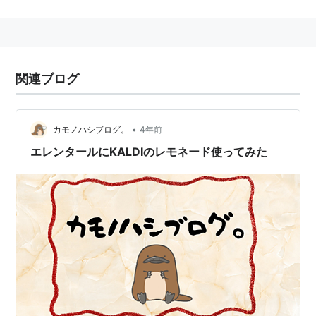
ても飲みやすい味とは言えず、「フレバー」で味付けし
て飲みやすくする場合が多い。また、本製品でのみ栄養
を摂取する場合（経口からの食事が困難な場合）、一度
に多量に摂取しなければならない。その場合は鼻腔から
関連ブログ
腸まで管を挿入して管を介して摂取する。適用疾患に対
して有効な作用を有するものの、上記のように摂取に伴
う苦痛から、継続して摂取することに挫折して症状の再
•
カモノハシブログ。
4年前
燃を繰り返す患者も多い。
エレンタールにKALDIのレモネード使ってみた