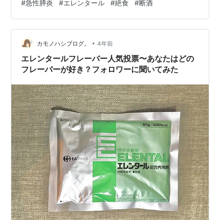
#
急性膵炎
#
エレンタール
#
絶食
#
断酒
夕） ■入院５日目 ・・・エレンタール３本に（朝・昼・
夕） ■入院６日目 ・・・食事スタート。初日から１日３
食。ただし３食ともごはんはおかゆ。おかずはサラダや
•
みそ汁など脂質を抑えたもの。それでも最高においしか
カモノハシブログ。
4年前
ったです！ ■入院７日目以降 ・・・おかゆが普通のごは
エレンタールフレーバー人気投票〜あなたはどの
んに変更。おかずは同様に脂質抑制…
フレーバーが好き？フォロワーに聞いてみた