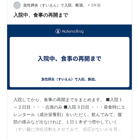
•
と。フレーバーは選ぶことができて、オレンジ、パイナ
急性膵炎（すいえん）で入院、断酒。
5年前
ップル、青りんご、ヨーグルト、コーヒー、梅など10種
入院中、食事の再開まで
類あるそうです（EAファーマ（株））。 入院中…
入院してから、食事の再開までをまとめます。 ■入院１
～２日目 ・・・点滴のみ ■入院３日目 ・・・昼食時にエ
レンタール（成分栄養剤）をいただく。飲んでみて、腹
部の痛みなど出なければ、１日１本ずつ増やしていく
（すい臓に消化活動をさせてみて、反応がないかを見
る）。 ■入院４日目 ・・・エレンタール２本に（朝・