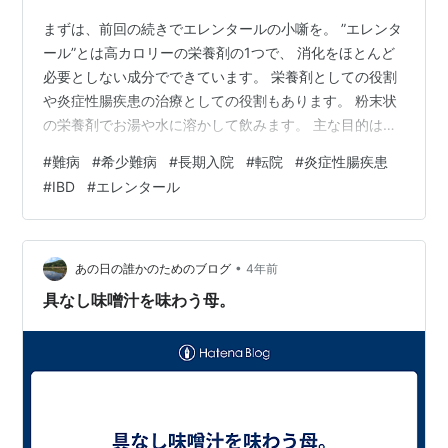
まずは、前回の続きでエレンタールの小噺を。 ”エレンタ
ール”とは高カロリーの栄養剤の1つで、 消化をほとんど
必要としない成分でできています。 栄養剤としての役割
や炎症性腸疾患の治療としての役割もあります。 粉末状
の栄養剤でお湯や水に溶かして飲みます。 主な目的は消
化管疾患があったり、腸を安静にする必要があったりす
#
難病
#
希少難病
#
長期入院
#
転院
#
炎症性腸疾患
る場合に、 食事の摂取が困難である方が栄養素を摂り入
#
IBD
#
エレンタール
れるために使用します。 あとは手術の前後の栄養管理と
しても使用されることがあります。 治療としては炎症性
腸疾患の1つであるクローン病で一定の効果が示されてお
り、 飲まれている方は多いかと思います。 このような成
•
あの日の誰かのためのブログ
4年前
分栄養剤と呼ばれるものは…
具なし味噌汁を味わう母。