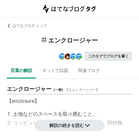
はてなブログ トップ
エンクロージャー
このタグでブログを書く
言葉の解説
ネットで話題
関連ブログ
エンクロージャー
(
一般
)
【
えんくろーじゃー
】
【enclosure】
土地などのスペースを取り囲むこと。
コンピュータなどの中身を収納する筐体。同封物。
解説の続きを読む
《英国史》囲い込み条令（the Enclosure Act）。牧