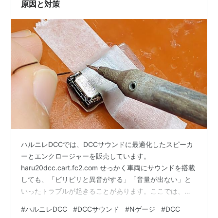
原因と対策
ハルニレDCCでは、DCCサウンドに最適化したスピーカ
ーとエンクロージャーを販売しています。
haru20dcc.cart.fc2.com せっかく車両にサウンドを搭載
しても、「ビリビリと異音がする」「音量が出ない」と
いったトラブルが起きることがあります。ここでは、そ
の主な原因と対策をわかりやすく解説します。 スピーカ
#
ハルニレDCC
#
DCCサウンド
#
Nゲージ
#
DCC
ーから異音（ビリビリ音）が出る場合 ■ 原因1：スピー