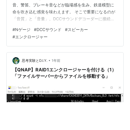
音、警笛、ブレーキ音などが臨場感を生み、鉄道模型に
命を吹き込む感覚を味わえます。 そこで重要になるのが
「音質」と「音量」。DCCサウンドデコーダーに接続し
たスピーカーから音が出ますが、スピーカー単体では十
#
Nゲージ
#
DCCサウンド
#
スピーカー
分な音が得られません。そこで必要になるのが「エンク
#
エンクロージャー
ロージャー」です。 ＜スピーカーから音が鳴る仕組み＞
① 電気信号を受け取るDCCデコーダーなどから送られて
くる音声信号は「電気の波」です。 この信号がスピーカ
ー内部の「ボイスコイル」を通ります。 ② 電磁力で振
•
思考実験とD.I.Y.
1年前
動を起こすボイスコイルは磁石…
【QNAP】RAID1エンクロージャーを付ける（1）
「ファイルサーバーからファイルを移動する」