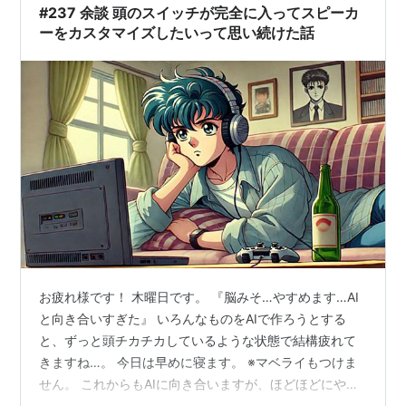
#237 余談 頭のスイッチが完全に入ってスピーカ
ーをカスタマイズしたいって思い続けた話
お疲れ様です！ 木曜日です。 『脳みそ…やすめます…AI
と向き合いすぎた』 いろんなものをAIで作ろうとする
と、ずっと頭チカチカしているような状態で結構疲れて
きますね…。 今日は早めに寝ます。 ※マベライもつけま
せん。 これからもAIに向き合いますが、ほどほどにやっ
ていこうと思います。 というところからはじめまして…