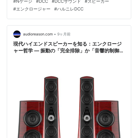
#
Nゲージ
#
DCC
#
DCCサウンド
#
スピーカー
スピーカーとエンクロージャーの組み合わせが非常に重
#
エンクロージャー
#
ハルニレDCC
要であることがわかってきました。特に、エンクロージ
ャーの形状によって音質が大きく変化することを実感し
ています。そこで、スピーカーとの相性を考慮し、より
良い音を目指して3Dプリンターで自作のエンクロージャ
•
audioreason.com
9ヶ月前
ーを製作しました。せっかく…
現代ハイエンドスピーカーを知る：エンクロージ
ャー哲学 — 振動の「完全排除」か「音響的制御」
か：非共振性のコストと静寂性の追求：Phase7-
1