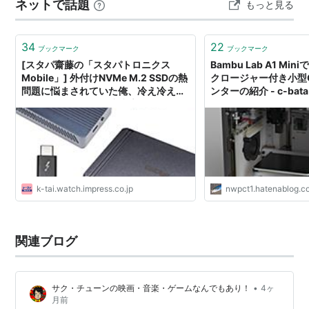
ネットで話題
もっと見る
こちらの記事で詳しく解説しています。👉 【DCCサウン
ド】DCCサウンドの音質は“箱”で決まる…
34
22
ブックマーク
ブックマーク
[スタパ齋藤の「スタパトロニクス
Bambu Lab A1 M
Mobile」] 外付けNVMe M.2 SSDの熱
クロージャー付き小型Co
問題に悩まされていた俺、冷え冷えエ
ンターの紹介 - c-bata
ンクロージャーで爆速快適ッ!!!
k-tai.watch.impress.co.jp
nwpct1.hatenablog.c
関連ブログ
•
サク・チューンの映画・音楽・ゲームなんでもあり！
4ヶ
月前