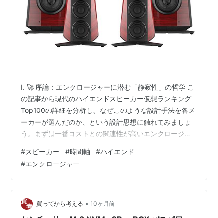
I. 🚀 序論：エンクロージャーに潜む「静寂性」の哲学 こ
の記事から現代のハイエンドスピーカー仮想ランキング
Top100の詳細を分析し、なぜこのような設計手法を各メ
ーカーが選んだのか、という設計思想に触れてみましょ
う。まずは一番コストとの関連性が高いエンクロージャ
ーからです。 ハイエンドスピーカーの進化は、ユニット
#
スピーカー
#
時間軸
#
ハイエンド
の高性能化とともに、エンクロージャー（筐体）の進化
#
エンクロージャー
によって駆動されてきました。エンクロージャーの役割
は、単にユニットを保持する箱ではなく、ユニットの反
作用で発生する振動エネルギーをいかに処理するかとい
う、「静寂性（低付帯音）」の担保にあります。 我々が
•
買ってから考える
10ヶ月前
分析したTop 100のデータは…