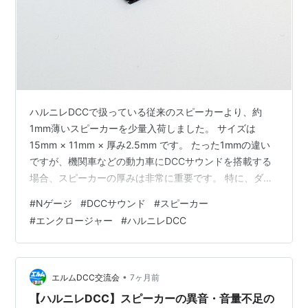
ハルニレDCCで扱っている従来のスピーカーより、約
1mm薄いスピーカーを少量入荷しました。 サイズは
15mm × 11mm × 厚み2.5mm です。 たった1mmの違い
ですが、機関車などの動力車にDCCサウンドを搭載する
場合、スピーカーの厚みは非常に重要です。 特に、ダイ
キャストで車内が覆われている機関車では、エンクロー
#
Nゲージ
#
DCCサウンド
#
スピーカー
ジャーも含めた厚みを考えると、1mmでも薄い方が搭載
#
エンクロージャー
#
ハルニレDCC
しやすい場合があります。 ＜厚みの違い＞ 従来のスピー
カーと比較すると、薄型であることがよく分かります。 -
従来スピーカーの実測厚み：約 3.8mm （公称値：
3.5mm） - 薄型スピーカーの実測厚み：約 2.7mm（…
•
エルムDCC交流会
7ヶ月前
【ハルニレDCC】スピーカーの異音・音量不足の