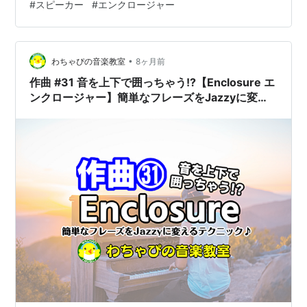
#
スピーカー
#
エンクロージャー
カーが何かに接触しているサウンドと一緒にビリビリと
した異音が出る場合、スピーカーの振動板や電気接点が
車両内部の部品に触れている可能性があります。
Smilesound Slim USB を使用している場合、USB差し込
•
わちゃぴの音楽教室
8ヶ月前
み口の金…
作曲 #31 音を上下で囲っちゃう!?【Enclosure エ
ンクロージャー】簡単なフレーズをJazzyに変え
るテクニック♪【YouTube連動】