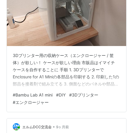
3Dプリンター用の収納ケース（エンクロージャー / 筐
体）が欲しい！ ケースが欲しい理由 市販品はイマイチ
ケースを自作することに 手順 1. 3Dプリンターで
Enclosure for A1 Miniの各部品を印刷する 2. 印刷した1の
部品を接着剤で組み立てる 3. 側面などのパネルや部品を
購入する 4. （必要に応じて）パネルをカットする 5. 組
#
Bambu Lab A1 mini
#
DIY
#
3Dプリンター
み立てた2と3、4をさらに接着剤で組み立てる ※ここでハ
#
エンクロージャー
プニング！！ ※さらにハプニング！！ 6. 完成！ 反省点
反省点①：前面扉のアクリル板をもう少し小さくオーダ
ーすべき 反省点②：最初からアクリル接着剤を買ってお
くべき 反省点③：お金があ…
•
エルムDCC交流会
9ヶ月前