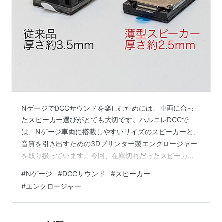
NゲージでDCCサウンドを楽しむためには、車両に合っ
たスピーカー選びがとても大切です。ハルニレDCCで
は、Nゲージ車両に搭載しやすいサイズのスピーカーと、
音質を引き出すための3Dプリンター製エンクロージャー
を取り扱っています。今回、在庫切れだったスピーカー
も含めてラインナップをあらためて補充しました。車両
#
Nゲージ
#
DCCサウンド
#
スピーカー
のスペースや求める音量に合わせて選べるよう、いくつ
#
エンクロージャー
かの種類をご用意しています。スピーカー単体では十分
な音質が得られないため、エンクロージャーとの組み合
わせが必須です。エンクロージャーの役割については、