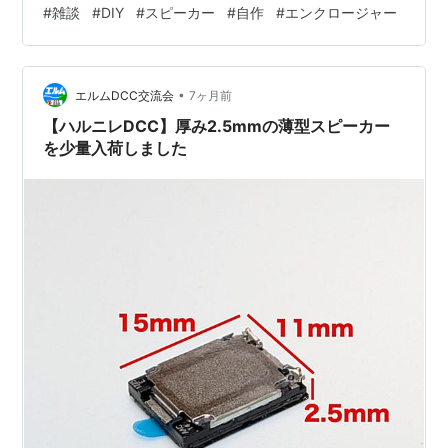
#
雑談
#
DIY
#
スピーカー
#
自作
#
エンクロージャー
今日は！ 『ﾓｳ…ｱﾀﾏﾉﾅｶｶﾞ…ｽﾋﾟｰｶｰﾃﾞｲｯﾊﾟｲ』 って話をば。
先日実家のPC環境を整えるという話をばしたんですが、
その中でスピーカー問題があるとお伝えしました。
•
www.sony.jp ちなみに廃版のこれ。 Bluetooth接続でき
エルムDCC交流会
7ヶ月前
る、スピーカーは割と大きめ、S…
【ハルニレDCC】厚み2.5mmの薄型スピーカー
を少量入荷しました