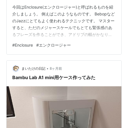
今回はEnclosure(エンクロージャー)と呼ばれるものを紹
介しましょう。 例えばこのようなものです。 Bebopなど
のJazzにとてもよく使われるテクニックです。 マスター
すると、ただのメジャースケールでもとても緊張感のあ
るフレーズを作ることができ、アドリブの幅がかなり広
がるのでぜひ最後までご覧下さい。 はじめに 2 note
#
Enclosure
#
エンクロージャー
Enclosure 3 note Enclosure 4 note Enclosure 具体的な
使い方 実際の使用例 さいごに はじめに Enclosureとは直
訳すると「囲い」ということになります。 Jazzなどで使
•
うEnclosurとは、簡単に言ってしまえば「半…
まいたけの日記
8ヶ月前
Bambu Lab A1 mini用ケース作ってみた