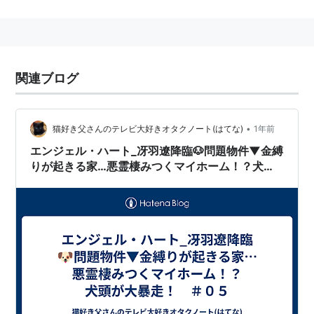
関連ブログ
•
猫好き父さんのテレビ大好きオタクノート(はてな)
1年前
エンジェル・ハート_冴羽遼降臨🐶問題物件▼金縛
りが起きる家…悪霊棲みつくマイホーム！？犬頭
が大暴走！ ＃０５