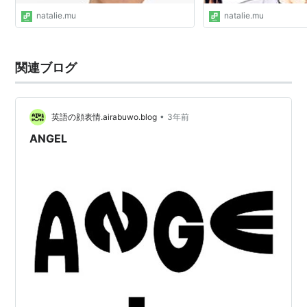
natalie.mu
natalie.mu
関連ブログ
•
英語の顔表情.airabuwo.blog
3年前
ANGEL