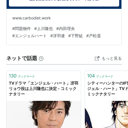
www.carbodiet.work
#
問題物件
#
上川隆也
#
内田理央
#
エンジェルハート
#
冴羽遼
#
下野紘
#
戸松遥
ネットで話題
もっと見る
130
104
ブックマーク
ブックマーク
TVドラマ「エンジェル・ハート」冴羽
シティーハンターのI
リョウ役は上川隆也に決定 - コミック
ジェル・ハート」TVド
ナタリー
ミックナタリー