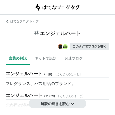
はてなブログ トップ
エンジェルハート
このタグでブログを書く
言葉の解説
ネットで話題
関連ブログ
エンジェルハート
(
一般
)
【
えんじぇるはーと
】
フレグランス、バス用品のブランド。
エンジェルハート
(
マンガ
)
【
えんじぇるはーと
】
解説の続きを読む
北条司の漫画。
詳細は「
Angel Heart
」を参照。