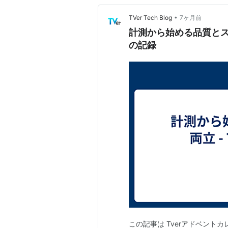
•
TVer Tech Blog
7ヶ月前
計測から始める品質とスピ
の記録
この記事は Tverアドベントカ