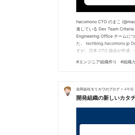
hacomono CTO のまこ (@mac
進している Dev Team Cr
Engineering Offic
た。 techblog.hacomono.
すが、日本 CTO 協会が作成・公
hacomono プロダクト開発
#
エンジニア組織作り
#
組織
•
合同会社モリカワのブログ
4年前
開発組織の新しいカタ