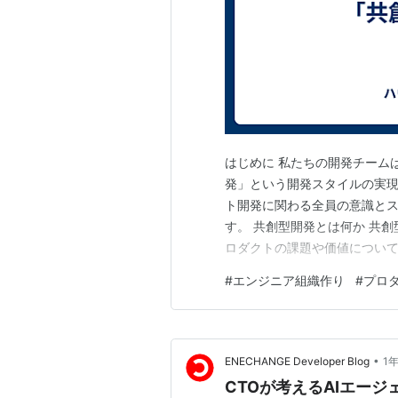
はじめに 私たちの開発チーム
発」という開発スタイルの実
ト開発に関わる全員の意識と
す。 共創型開発とは何か 共創
ロダクトの課題や価値につい
す。 ただし、これは「エンジ
#
エンジニア組織作り
#
プロ
期待するものではありません
クトビジョンに対して、技術的
•
ENECHANGE Developer Blog
1
CTOが考えるAIエー