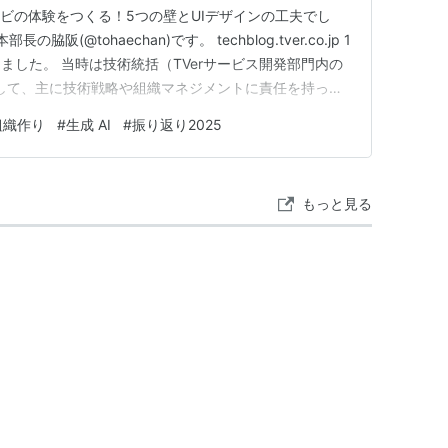
rでテレビの体験をつくる！5つの壁とUIデザインの工夫でし
阪(@tohaechan)です。 techblog.tver.co.jp 1
ました。 当時は技術統括（TVerサービス開発部門内の
として、主に技術戦略や組織マネジメントに責任を持って
デザイナーも含めた開発組織の本部長となったこともあ
組織作り
#
生成 AI
#
振り返り2025
プロダクト成長にもより強くコミットするこ…
もっと見る