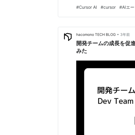
を完全に覆されました。 ENE
#
Cursor AI
#
cursor
#
AIエ
変化の波に乗り遅れるわけには
ブな状態に変革し…
•
hacomono TECH BLOG
3年前
開発チームの成長を促進する
みた