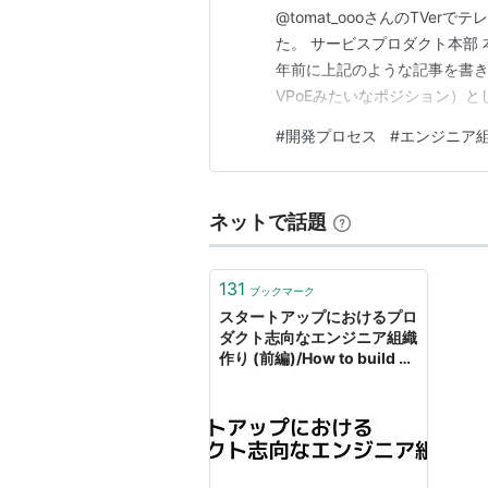
@tomat_oooさんのTVe
た。 サービスプロダクト本部 本部長の脇
年前に上記のような記事を書き
VPoEみたいなポジション）
いました。 そこからPdMや
#
開発プロセス
#
エンジニア
り、これまでの仕事に加えて
ネットで話題
131
ブックマーク
スタートアップにおけるプロ
ダクト志向なエンジニア組織
作り (前編)/How to build an
organization of product
engineers in a start-up
company#1