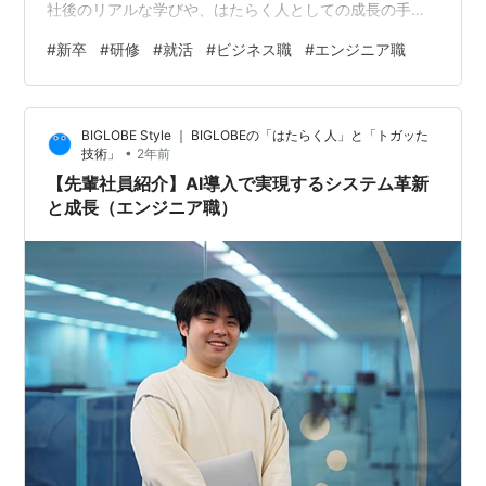
社後のリアルな学びや、はたらく人としての成長の手応
えを伺いました。※研修の内容は2025年入社の内容を元
#
新卒
#
研修
#
就活
#
ビジネス職
#
エンジニア職
に記載しており、研修の内容は見直し変更になる場合も
あります。 BIGLOBEの「きめ細かく、手厚い」新卒研修
学んだことが、仕事に活きる瞬間 入社前にやっておくべ
BIGLOBE Style ｜ BIGLOBEの「はたらく人」と「トガッた
きこと 最後に、BIGLOBEへの入社を考えている学生さん
•
技術」
2年前
へのメッセージ BIGLOBEの「きめ細かく、手厚い」新卒
【先輩社員紹介】AI導入で実現するシステム革新
研修…
と成長（エンジニア職）