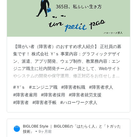
【障がい者（障害者）のおすすめ求人紹介】 正社員の募
集です！ 株式会社 Ｙ’ｓ 事業内容：グラフィックデザイ
ン、派遣、アプリ開発、ウェブ制作、教業務内容：エン
ジニア職主に社内開発チームの一員として、Webサイト
やシステムの開発や保守運用、修正対応をお任せしま
す。スキルに応じて、より高度な開発業務へステップア
#
Ｙ’ｓ
#
エンジニア職
#
障害者転職
#
障害者求人
ップも可能です。 業務内容：エンジニア職主に社内開発
#
障害者雇用
#
障害者採用
#
障害者就労支援
チームの一員として、Webサイトやシステムの開発や保
#
障害者
#
障害者手帳
#
ハローワーク求人
守運用、修正対応をお任せします。スキルに応じて、よ
り高度な開発業務へステップアップも可能です。 ・Web
サイトやアプリの開発・改修作業・新規機能追加や既存
BIGLOBE Style ｜ BIGLOBEの「はたらく人」と「トガッた
機能の改善・テスト業務や動作確認、…
•
技術」
9ヶ月前