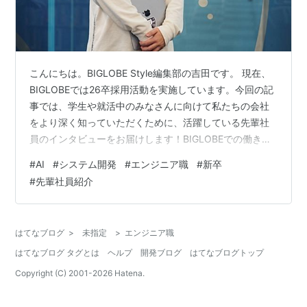
こんにちは。BIGLOBE Style編集部の吉田です。 現在、
BIGLOBEでは26卒採用活動を実施しています。今回の記
事では、学生や就活中のみなさんに向けて私たちの会社
をより深く知っていただくために、活躍している先輩社
員のインタビューをお届けします！BIGLOBEでの働き方
や職場の雰囲気を理解する手助けになれば幸いです。ぜ
#
AI
#
システム開発
#
エンジニア職
#
新卒
ひご一読ください。 第1弾は、入社2年目のエンジニアで
#
先輩社員紹介
す。どのように仕事に取り組み、成長しているのか、具
体的な経験を通じてお話しします。 【エンジニア職】 川
浦 哲詩（かわうら さとし）プロダクト技術本部 AI・分析
はてなブログ
>
未指定
>
エンジニア職
推進部 AI・分析グループ 入社：2023年4月新卒担当…
はてなブログ タグとは
ヘルプ
開発ブログ
はてなブログトップ
Copyright (C) 2001-
2026
Hatena.