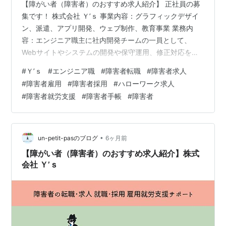
【障がい者（障害者）のおすすめ求人紹介】 正社員の募
集です！ 株式会社 Ｙ’ｓ 事業内容：グラフィックデザイ
ン、派遣、アプリ開発、ウェブ制作、教育事業 業務内
容：エンジニア職主に社内開発チームの一員として、
Webサイトやシステムの開発や保守運用、修正対応をお
任せします。スキルに応じて、より高度な開発業務へス
#
Ｙ’ｓ
#
エンジニア職
#
障害者転職
#
障害者求人
テップアップも可能です。＊Webサイトやアプリの開
#
障害者雇用
#
障害者採用
#
ハローワーク求人
発・改修作業、新規機能追加や既存機能の改善、テスト
#
障害者就労支援
#
障害者手帳
#
障害者
業務や動作確認・バグ報告・修正補助、社内システムの
データ入力・管理サポート 必要な経験：あれば尚可
（Webサイトやアプリ開発経験1年以上） 勤務地最寄り
駅：渋谷駅ー東京都渋谷区 【詳細問い合わ…
•
un-petit-pasのブログ
6ヶ月前
【障がい者（障害者）のおすすめ求人紹介】株式
会社 Ｙ’ｓ