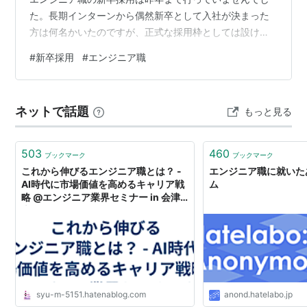
た。長期インターンから偶然新卒として入社が決まった
方は何名かいたのですが、正式な採用枠としては設けて
いなかったというのが実情です。 そんな中今年から、さ
#
新卒採用
#
エンジニア職
らなる事業成長と未来の組織づくりのための重要な取り
組みとして、27卒・28卒のエンジニア職の採用を本格的
にスタートすることにしました。今回の記事では、なぜ
ネットで話題
もっと見る
今のタイミングでエンジニア職の新卒採用を始めたの
か、そして（偶然）新卒として入社したエンジニアがど
のような活躍をしているのか、の2点を紹介でき…
503
460
ブックマーク
ブックマーク
これから伸びるエンジニア職とは？ -
エンジニア職に就いた
AI時代に市場価値を高めるキャリア戦
ム
略 @エンジニア業界セミナー in 会津
大学 - じゃあ、おうちで学べる
syu-m-5151.hatenablog.com
anond.hatelabo.jp