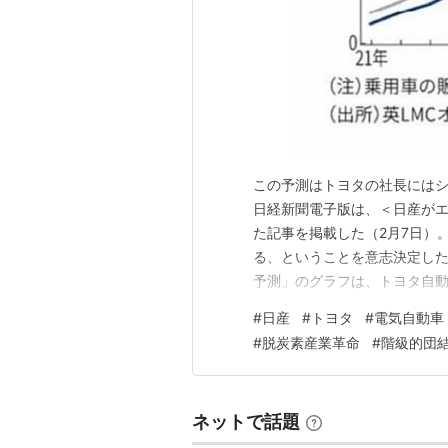
この予測はトヨタの社長には
日経新聞電子版は、＜日産がエ
た記事を掲載した（2月7日）
る、ということを意志決定した
予測」のグラフは、トヨタ自
残りの望みをかけているＨＶ
#
日産
#
トヨタ
#
電気自動車
下降していく、と予測されて
#
脱炭素産業革命
#
階級的団
らかな丘状であることに、私は
ネットで話題