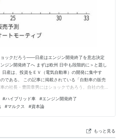
ショックだろう——日産はエンジン開発終了を意志決定
ンジン開発終了へ まずは欧州 日中も段階的に＞と題し
。 日産は、投資をＥＶ（電気自動車）の開発に集中す
のである。 この記事に掲載されている「自動車の販売
動車の社長・豊田章男にはショックであろう。自社の生き
（ハイブリッド車）がたいして伸びないまま頭打ちとなり
#
ハイブリッド車
#
エンジン開発終了
いるからである。描かれたＨＶの曲線がきわめて低くなだ
結
#
マルクス
#
資本論
おどろいた。 世界の自動…
もっと見る