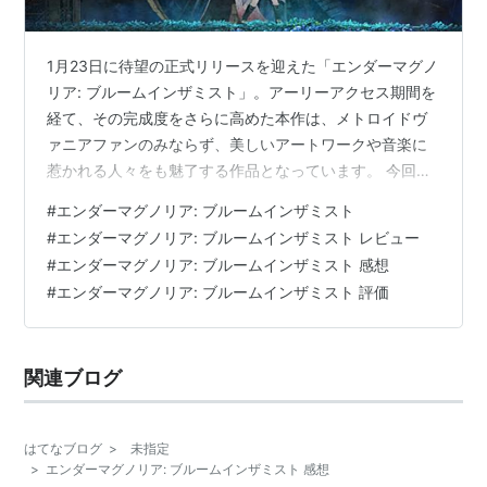
1月23日に待望の正式リリースを迎えた「エンダーマグノ
リア: ブルームインザミスト」。アーリーアクセス期間を
経て、その完成度をさらに高めた本作は、メトロイドヴ
ァニアファンのみならず、美しいアートワークや音楽に
惹かれる人々をも魅了する作品となっています。 今回
は、本作をじっくりとプレイした感想を、概要、良いと
#
エンダーマグノリア: ブルームインザミスト
ころ、残念なところ、プレイヤーの評価や感想の項目に
#
エンダーマグノリア: ブルームインザミスト レビュー
分けて詳細にレビューしていきます。 概要 「エンダーマ
#
エンダーマグノリア: ブルームインザミスト 感想
グノリア: ブルームインザミスト」は、全世界で150万本
#
エンダーマグノリア: ブルームインザミスト 評価
を売り上げた「ENDER LILIES: Quietus of the Knights」
の続編となる探索型アクションRPGです。前作…
関連ブログ
はてなブログ
>
未指定
>
エンダーマグノリア: ブルームインザミスト 感想