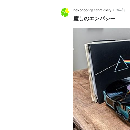
•
nekonoongaeshi’s diary
3年前
癒しのエンパシー