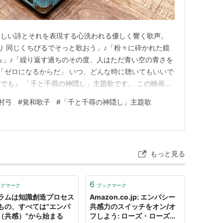
美しい詩とそれを表現する心洗われる優しく響く歌声。
り 同じくちびるでそっと歌おう」♪「粉々に砕かれた鏡
る」♪「繰り返す過ちのその度、人はただ青い空の青さを
 「ゼロになるからだ」 いつ、どんな時に聴いてもいいで
でも』 「千と千尋の神隠し」主題歌です。 この映画の
ったのではないかと思います。 個人的には中島みゆき
村弓
#
覚和歌子
#
「千と千尋の神隠し」主題歌
な表現力がずーっと好きでした。 でも この歌を聴いて
んだ。 心に染…
もっと見る
6
ックマーク
ブックマーク
ラムは知識創造プロセス
Amazon.co.jp: エンパシー
もの、すべては“エンパ
共感力のスイッチをオン/オ
（共感）”から始まる
フしよう: ローズ・ローズト