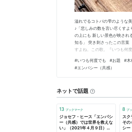
溢れでるコトバの雫のような
♪「悲しみの数を言い尽くすよ
の上にも 新しい景色が映され
知る」 突き刺さったこの言葉
すよね。この歌。『いつも何度
大ヒットはこの歌あってこそだ
#
いつも何度でも
#
お題
#
木
さんの日本語を大切にする綺麗
#
エンパシー（共感）
から、こんな詩を書く人がいる
ネットで話題
13
8
ブックマーク
ブ
ジョセフ・ヒース「エンパシ
スク
ー（共感）では世界を救えな
その
い」（2021年４月９日）｜
シー