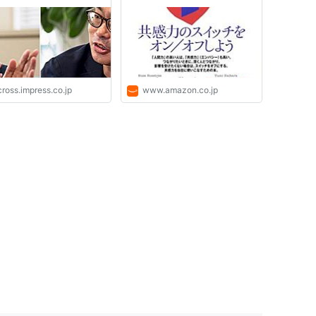
ゥリー, ローズ・ローズトゥ
リー, 埴原由美: 本
ross.impress.co.jp
www.amazon.co.jp