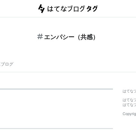
エンパシー（共感）
連ブログ
はてな
はてな
はてな
Copyrig