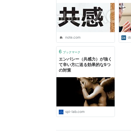
WARE_bluefield
note.com
dc
6
ブックマーク
エンパシー（共感力）が強く
て辛い方に送る効果的な5つ
の対策
spi-lab.com