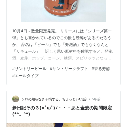
10月4日～数量限定発売。 リリースには「シリーズ第一
弾」とも書かれているのでこの後も続編があるのだろう
か。 品名は「ビール」でも「発泡酒」でもなくなんと
「リキュール」！ 訝しく思い原材料を確認すると、発泡
酒、麦芽、ホップ、コーン、糖類、スピリッツとなって
いる。 海外の商品でも、原材料の関係で「ビール」では
#
サントリービール
#
サントリークラフト
#
香る芳醇
なく「発泡酒」となる例はあるけれど、本品は随分と振
#
エールタイプ
り切っている。 そして実際に呑んで驚くのは、クラフト
ビール/地ビールを彷彿とさせる独特の香り。 おそらくブ
レンドの妙でそれを再現しているのは、なかなかのも
の。 もっとも味自体は、アルコール類を添加した特有の
•
シロの知らなきゃ損する、ちょっといい話♪
5年前
ひっかかりはあるのだけど・・・・。 …
夢日記その３(=ﾟωﾟ)ﾉ・・・あと金麦の期間限定
(*^。^*)