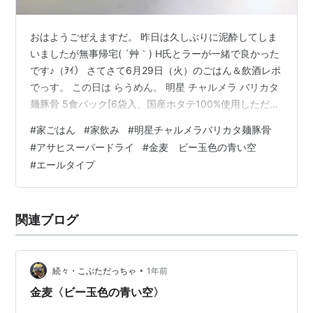
おはようごぜえますだ。 昨日は久しぶりに泥酔してしま
いましたが無事帰宅( ´艸｀) H氏とラーが一緒で良かった
です♪（ｦｲ） さてさて6月29日（火）のごはん＆飲酒レポ
でっす。 この日は らうめん。 明星 チャルメラ バリカタ
麺豚骨 5食パック[6袋入、国産ホタテ100%使用しただ
し、ゆで時間90秒、極細ノンフライ麺、410g] 明星
#
家ごはん
#
家飲み
#
明星チャルメラバリカタ麺豚骨
Amazon 明星チャルメラバリカタ麺豚骨。 コレ好き～
#
アサヒスーパードライ
#
金麦 ビー玉色の青い空
♡♡ トッピングは、なんちゃってチャーシュー・キクラ
#
エールタイプ
ゲ・もやし・ネギ・たまご・紅ショウガ。 なんちゃって
チャーシューはとんかつ用のロース肉を使いました(*´▽
｀*) フライパンひとつで作った簡単チャーシュー…
関連ブログ
•
続々・こぶただっちゃ
1年前
金麦〈ビー玉色の青い空〉