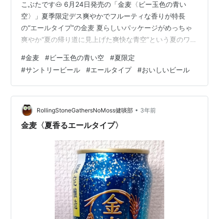
こぶたです🐽 6月24日発売の「金麦〈ビー玉色の青い
空〉」夏季限定デス爽やかでフルーティな香りが特長
の“エールタイプ”の金麦 夏らしいパッケージがめっちゃ
爽やか“夏の帰り道に見上げた爽快な青空”という夏のワン
シーン画像↓はサイトからグラデーションが綺麗ですよ
#
金麦
#
ビー玉色の青い空
#
夏限定
ね～ 複数種類のアロマホップで上面発酵酵母を用いて醸
#
サントリービール
#
エールタイプ
#
おいしいビール
造爽やかでフルーティな香りを実現してる(みたい)コーン
グリッツで爽快ですっきりとした後味になってる(らしい)
ふむふむ香るエールに似てる感じもしないでもない…
wwwパッケージもネーミングも相変…
•
RollingStoneGathersNoMoss健啖部
3年前
金麦〈夏香るエールタイプ〉