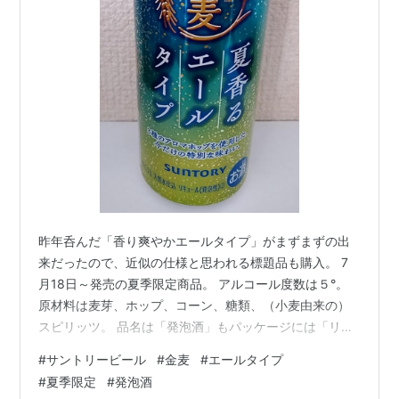
昨年呑んだ「香り爽やかエールタイプ」がまずまずの出
来だったので、近似の仕様と思われる標題品も購入。 7
月18日～発売の夏季限定商品。 アルコール度数は５°。
原材料は麦芽、ホップ、コーン、糖類、（小麦由来の）
スピリッツ。 品名は「発泡酒」もパッケージには「リキ
ュール（発泡性）」の表記。 苦味とコクは軽め。ごくご
#
サントリービール
#
金麦
#
エールタイプ
くと呑める喉越しは軽やか。 が、最近の「夏」「エー
#
夏季限定
#
発泡酒
ル」との流行りに合わせるように、「白ビール」を思わ