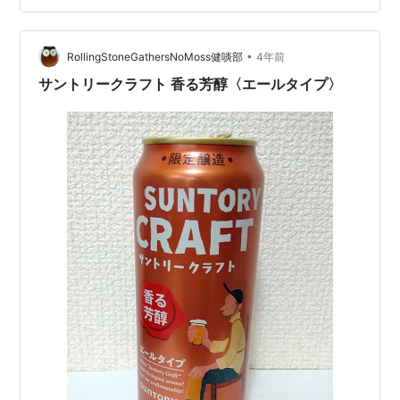
せる軽い甘味がクセのあるアルコール感と喧嘩し、納ま
りが悪い。 パッケージから想起される爽やかさは間違い
ないものの、味の面では履き違いをしているように思え
•
RollingStoneGathersNoMoss健啖部
4年前
る一本。
サントリークラフト 香る芳醇〈エールタイプ〉