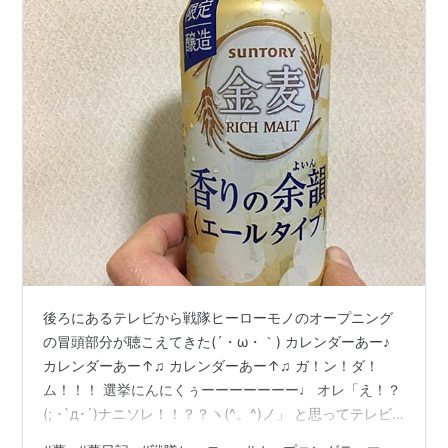
後ろにあるテレビから戦隊ヒーローモノのオープニング
の冒頭部分が聴こえてきた(´・ω・｀) カレンダーあー♪
カレンダーあー↑♫ カレンダーあー↑♫ ガ！ン！ダ！
ム！！！ 選挙にんにくぅーーーーーーー♩ オレ「え！？
(; ･`д･´)ナニソレ！！？？ヽ(^。^)ノ」 と思ってテレビ
の方を振り返った・・・ その瞬間に今日の朝、目が覚め