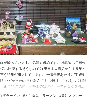
雨が降っています。 気温も低めです。 洗濯物も二日分
天気も回復するそうなので👍 東日本大震災から１５年と
言う特集が組まれています。 一番最後あたりに茨城県
もひどかったのです💦 さて！ 今日はこちらをお片付け
します^^ この箱、一番上のはダイソーで昔１００円で
売っていませんね。 下の箱も昔カインズで多分３００円
白河ラーメン
#
とら食堂 ラーメン
#
醤油スプレー
っていません^^ 今では、小さな衣装ケースを買った方が
前に朝ごは…