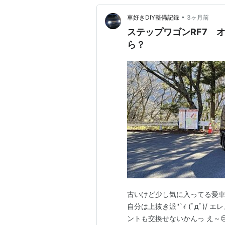
•
車好きDIY整備記録
3ヶ月前
ステップワゴンRF7 
ら？
古いけど少し気に入ってる愛車
自分は上抜き派''`ｨ (ﾟдﾟ
ントも交換せないかんっ え～