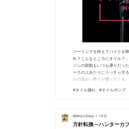
ツーリングを終えてバイクを降
れ？こんなところにオイル？」
ジンの鼓動もいつも通りだっ
ースの上あたりにうっすら光
ルの温かい香りが漂ってくる。
は街乗りが中心のエイプ50。
#
オイル漏れ
#
オイルポンプ
に、帰宅後に待っていたのは
•
Mitiru's Diary
1年前
方針転換～ハンターカ