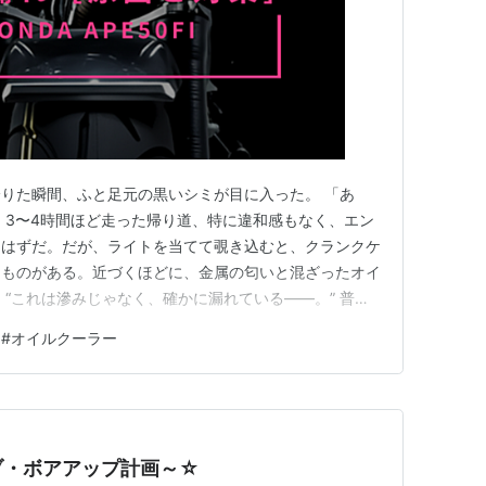
りた瞬間、ふと足元の黒いシミが目に入った。 「あ
 3〜4時間ほど走った帰り道、特に違和感もなく、エン
たはずだ。だが、ライトを当てて覗き込むと、クランクケ
るものがある。近づくほどに、金属の匂いと混ざったオイ
 “これは滲みじゃなく、確かに漏れている——。” 普段
今日は久しぶりに長距離を走っただけのつもりだったの
#
オイルクーラー
小さな焦りと、気づきの時間だった。
ブ・ボアアップ計画～☆