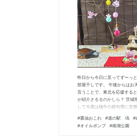
昨日から今日に至ってずーっと
部屋干しです。 午後からはお
言うことで、東北を応援すると
が紹介さるるのかしら？ 茨城県
して今度は端午の節句用に交替
売っていたものです。 今では
#
醤油おこわ
#
道の駅 塙
#
くらいの物でした。 今では売
#
オイルポンプ
#
南湖公園
安いのではないかしら？ その