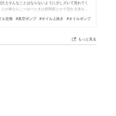
 設計上そんなことはならないように少しズレて流れてく
 人の車ならこーゆーときは新聞紙とかで流れる道を作
、ま、いっや( ´∀｀ ) リフトなしだと車の下にもぐる
イル交換
#
真空ポンプ
#
オイル上抜き
#
オイルポンプ
) 二年半ぶりは…あり得ないですね(笑) 走らなくてもオ
もっと見る