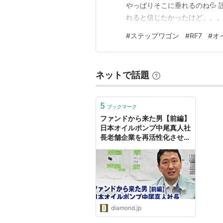
やっぱりそこに垂れるのね💦
れると信じたかったけど。。。
って汚れないようにするんだけど
#
ステップワゴン
#
RF7
#
オ
のが大変でどーでもよくなる(笑
イルは酸化劣化しま…
ネットで話題
5
ブックマーク
ファンドから来た男【前編】
日本オイルポンプ中尾真人社
長老舗企業を再活性化させた
画期的新製品への挑戦
diamond.jp