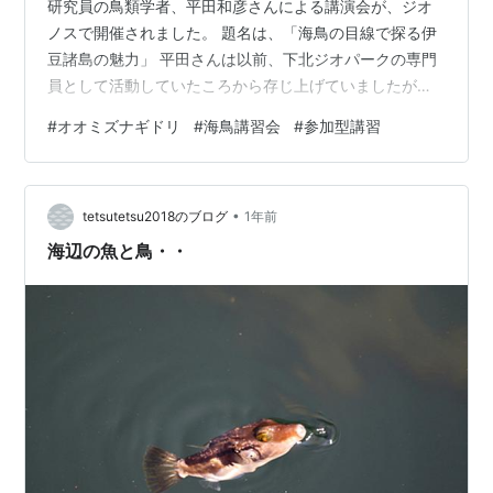
研究員の鳥類学者、平田和彦さんによる講演会が、ジオ
ノスで開催されました。 題名は、「海鳥の目線で探る伊
豆諸島の魅力」 平田さんは以前、下北ジオパークの専門
員として活動していたころから存じ上げていましたが、
語りのうまさは折り紙つき。今回の講演も、とても楽し
#
オオミズナギドリ
#
海鳥講習会
#
参加型講習
みにしていました。 平田さんは、海鳥のことを写真やパ
フォーマンスで紹介するだけでなく、自作の俳句まで披
露！🤣 そう。鳥のうんちは宝物だそうで、かつて農業肥
•
料だったリン鉱石の原料にもなったそうです。伊豆大島
tetsutetsu2018のブログ
1年前
のすぐ隣の島「利島」では、オオミズナギドリの繁殖が
海辺の魚と鳥・・
確認されており、地形によって、人と鳥が…