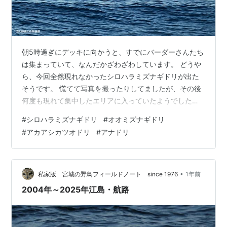
朝5時過ぎにデッキに向かうと、すでにバーダーさんたち
は集まっていて、なんだかざわざわしています。 どうや
ら、今回全然現れなかったシロハラミズナギドリが出た
そうです。 慌てて写真を撮ったりしてましたが、その後
何度も現れて集中したエリアに入っていたようでした。
しばらくしてオナガミズナギドリがオオミズナギドリに
#
シロハラミズナギドリ
#
オオミズナギドリ
変わって来たあたりで、シロハラミズナギドリは確認で
#
アカアシカツオドリ
#
アナドリ
きなくなりました。 単独のアカアシカツオドリが2回現
れたり、写真にはなりませんでしたが、コシジロウミツ
バメも観察できました。 昼食の準備が出来たと船内放送
が流れたのを合図に、観察は終了としました。 初めての
•
私家版 宮城の野鳥フィールドノート since 1976
1年前
小笠原航路は、初めて見る野鳥ばかりで…
2004年～2025年江島・航路