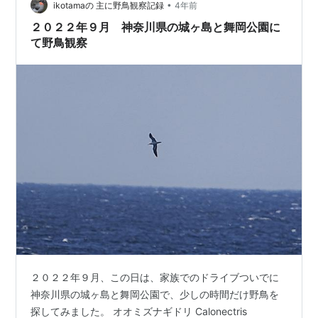
かったが、今はあまり見かけない。航路は、海鳥が観察
•
ikotamaの 主に野鳥観察記録
4年前
できる。観察記録に掲載した写真を見れば、昔ほど…
２０２２年９月 神奈川県の城ヶ島と舞岡公園に
て野鳥観察
２０２２年９月、この日は、家族でのドライブついでに
神奈川県の城ヶ島と舞岡公園で、少しの時間だけ野鳥を
探してみました。 オオミズナギドリ Calonectris