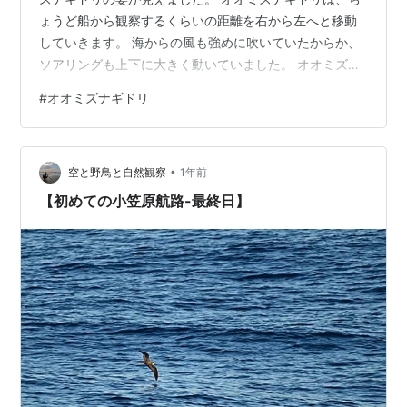
ょうど船から観察するくらいの距離を右から左へと移動
していきます。 海からの風も強めに吹いていたからか、
ソアリングも上下に大きく動いていました。 オオミズナ
ギドリの観察は航路からと思っていただけに、得した気
#
オオミズナギドリ
分となりました。 2025年8月17日 撮影
•
空と野鳥と自然観察
1年前
【初めての小笠原航路-最終日】