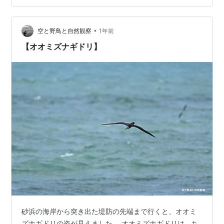
飛来した幼鳥の数が書かれています。この違いは何か？
お伺いすると幼鳥の成鳥の違いで区別されていると教え
•
て下さいます。更には、持参されているアオバトの写真
空と野鳥と自然観察
1年前
で1期と2期の違いを教えて頂きました。より若い個体が1
【オオミズナギドリ】
期（特に嘴の色が青くなく薄いピンク色…
砂浜の海岸から突き出た堤防の先端まで行くと、オオミ
ズナギドリの姿が見えました。 オオミズナギドリは、ち