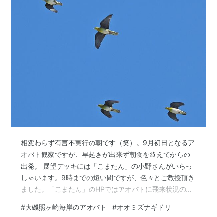
相変わらず有言不実行の朝です（笑）。9月初日となるア
オバト観察ですが、早起きが出来ず朝食を終えてからの
出発。 展望デッキには「こまたん」の小野さんがいらっ
しゃいます。9時までの短い間ですが、色々とご教授頂き
ました。「こまたん」のHPではアオバトに飛来状況の観
察を行うたびに更新されているのですが、その記録の中
#
大磯照ヶ崎海岸のアオバト
#
オオミズナギドリ
の「記事」と言う欄の記載に幼鳥1期、幼鳥2期と分けて