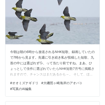
今朝は朝の6時から放送されるNHK短歌、録画していたの
で7時から見ます。先週に引き続き私が投稿した短歌、九
首の中には選ばれず💦、って当たり前ですね。まあ、ひ
ょっとして佳作に選ばれていたらNHK短歌7月号に掲載さ
れますので、チャンスはまだあるかも～。 そして、ほぼ
投稿しているネットの投稿サイト「うたの庭」へも投
#
オオミズナギドリ
#
大磯照ヶ崎海岸のアオバト
稿！その後、朝食を終え、照ヶ崎海岸へ行く事に。 昨日
#
写真のAI編集
の朝9時までは定位置にいた猛禽、今朝はもう居なくなっ
てます。（写真は昨日の朝9時頃撮影） という事で、展
望デッキに日曜日なのにいらした「こまたん」の小野さ