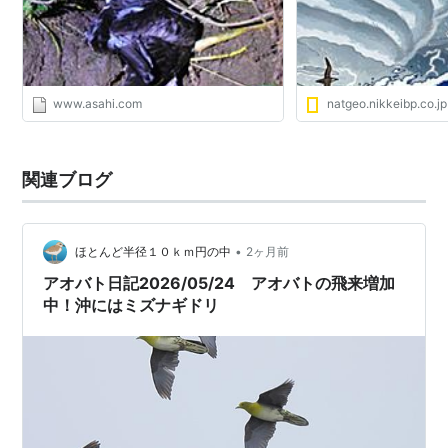
www.asahi.com
natgeo.nikkeibp.co.jp
関連ブログ
•
ほとんど半径１０ｋｍ円の中
2ヶ月前
アオバト日記2026/05/24 アオバトの飛来増加
中！沖にはミズナギドリ