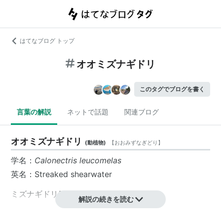
はてなブログ トップ
オオミズナギドリ
このタグでブログを書く
言葉の解説
ネットで話題
関連ブログ
オオミズナギドリ
(
動植物
)
【
おおみずなぎどり
】
学名：
Calonectris leucomelas
英名：Streaked shearwater
ミズナギドリ目ミズナギドリ科
解説の続きを読む