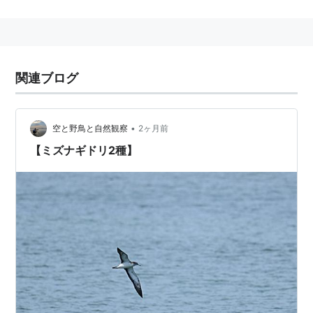
関連語 リスト::動物 リスト::鳥類
関連ブログ
•
空と野鳥と自然観察
2ヶ月前
【ミズナギドリ2種】