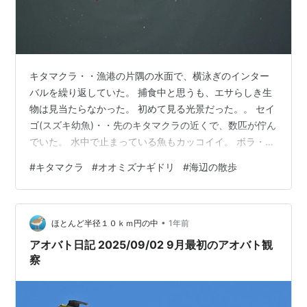
キタマクラ・・漁港の片隅の水面で、横泳ぎのインター
バルを繰り返していた。 捕食中と思うも、エサらしき生
物は見当たらなかった。 初めて見る光景だった。。 セイ
ゴ(スズキ幼魚)・・先のキタマクラの近くで、数匹が佇ん
でいた。 水中で止まっている魚もカッコイイ。 ボラ・・
60cmは超えていた気がする。 チャリコ(マダイ幼魚)
#
キタマクラ
#
オオミズナギドリ
#
海辺の散歩
か・・? ? メジナ幼魚か・・? イソギンポ系か・・? 10m
程の堤防上から。。 堤防上には、イソヒヨドリ。 トビ
3・・タカの渡を見に行かねば。。 ミユビシギか・・? シ
•
ロチドリか・・? 混群・・ ムナグロか・・? ザッパ
ほとんど半径１０ｋｍ円の中
1年前
ン・・普通に歩いて行ける堤防がヤバかった。 夕暮れの
アオバト日記 2025/09/02 9月最初のアオバト観
逆光で識…
察