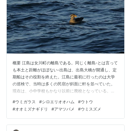
概要 江島は女川町の離島である。同じく離島-とは言って
も本土と距離がほぼない-出島は、出島大橋が開通し、定
期船はその役割を終えた。江島に最初に行ったのは大学
の巡検で、当時は多くの民宿が斜面に軒を並べていた。
現在は、小中学校もかなり以前に廃校となっている。島
の自然も畑を耕作する人が激減し、多くは荒れ地にな
#
ウミガラス
#
シロエリオオハム
#
ウトウ
り、必然的に小鳥も激減している。以前からずっと観察
#
オオミズナギドリ
#
アマツバメ
#
ウミスズメ
できる鳥はハヤブサ、ウミネコ、アマツバメでこれは島
で繁殖している。少なくなったのは何といっても小鳥類
で、キビタキ、センダイムシクイ、メジロは、かなり多