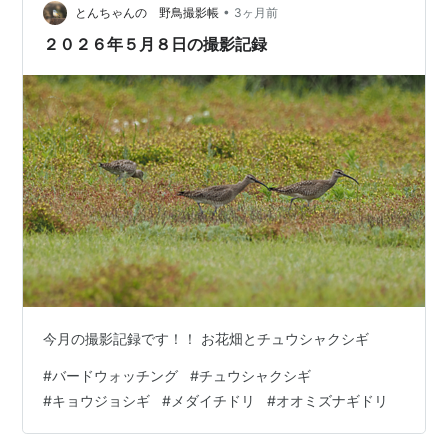
んにご挨拶。今朝は昨年同様、東京都の動物園関係者の
•
とんちゃんの 野鳥撮影帳
3ヶ月前
方々との探鳥会と言う事で、海岸では…
２０２６年５月８日の撮影記録
今月の撮影記録です！！ お花畑とチュウシャクシギ
#
バードウォッチング
#
チュウシャクシギ
#
キョウジョシギ
#
メダイチドリ
#
オオミズナギドリ