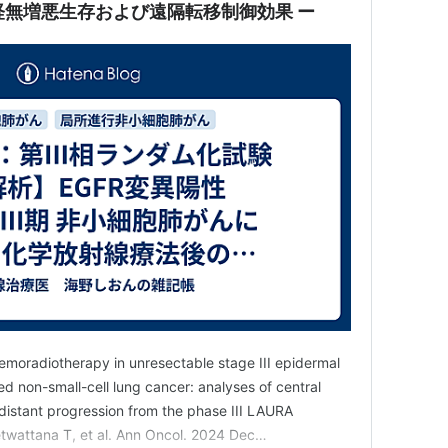
枢神経無増悪生存および遠隔転移制御効果 ー
chemoradiotherapy in unresectable stage III epidermal
d non-small-cell lung cancer: analyses of central
distant progression from the phase III LAURA
twattana T, et al. Ann Oncol. 2024 Dec…