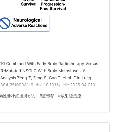
TKI Combined With Early Brain Radiotherapy Versus
GFR-Mutated NSCLC With Brain Metastases: A
nalysis.Zeng Z, Feng S, Gao T, et al. Clin Lung
304(25)00081-6. doi: 10.1016/j.cllc.2025.04.010.…
異陽性非小細胞肺がん
#
脳転移
#
放射線治療