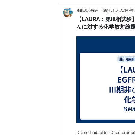
放射線治療医 海野しおんの雑記帳
【LAURA：第III相試
んに対する化学放射線療法
Osimertinib after Chemoradio