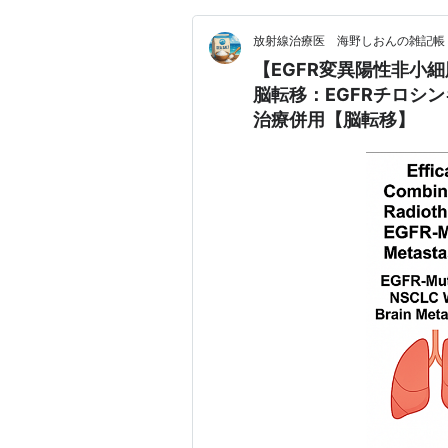
放射線治療医 海野しおんの雑記帳
【EGFR変異陽性非小
脳転移：EGFRチロシン
治療併用【脳転移】