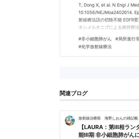
T, Dong X, et al. N Engl J Me
10.1056/NEJMoa2402614. 
射線療法語の切除不能 EGFR変
オシメルチニブによる維持療法は
月を大幅に…
#
非小細胞肺がん
#
局所進行
#
化学放射線療法
関連ブログ
放射線治療医 海野しおんの雑記帳
【LAURA：第III相ラ
能III期 非小細胞肺