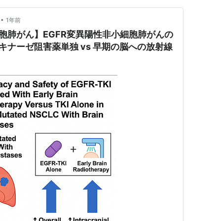
•
1年前
細胞肺がん】EGFR変異陽性非小細胞肺がんの
キナーゼ阻害薬単独 vs 早期の脳への放射線