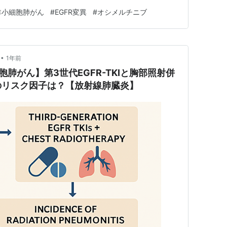
非小細胞肺がん
#
EGFR変異
#
オシメルチニブ
•
1年前
胞肺がん】第3世代EGFR-TKIと胸部照射併
のリスク因子は？【放射線肺臓炎】