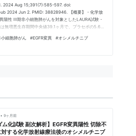
d. 2024 Aug 15;391(7):585-597. doi:
Epub 2024 Jun 2. PMID: 38828946. 【概要】・化学放
異陽性 III期非小細胞肺がんを対象としたLAURA試験・
無増悪生存期間中央値39.1ヶ月で、プラセボの5.6ヶ
非小細胞肺がん
#
EGFR変異
#
オシメルチニブ
•
9ヶ月前
ンダム化試験 副次解析】EGFR変異陽性 切除不
がんに対する化学放射線療法後のオシメルチニブ