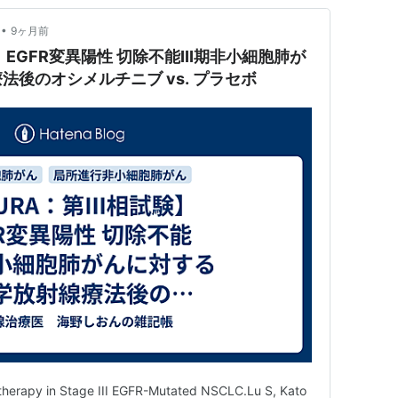
•
9ヶ月前
験】EGFR変異陽性 切除不能III期非小細胞肺が
後のオシメルチニブ vs. プラセボ
therapy in Stage III EGFR-Mutated NSCLC.Lu S, Kato