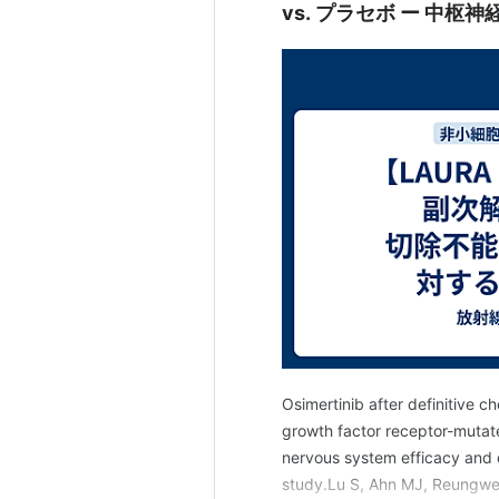
vs. プラセボ ー 中
Osimertinib after definitive 
growth factor receptor-mutate
nervous system efficacy and 
study.Lu S, Ahn MJ, Reungwe