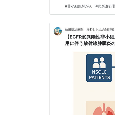
#
非小細胞肺がん
#
局所進行
放射線治療医 海野しおんの雑記帳
【EGFR変異陽性非小細
用に伴う放射線肺臓炎