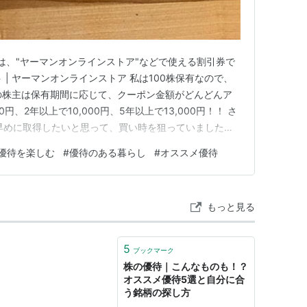
待は、"ヤーマンオンラインストア"などで使える割引券で
 | ヤーマンオンラインストア 私は100株保有なので、
マンの株主は保有期間に応じて、クーポン金額がどんどんア
0円、2年以上で10,000円、5年以上で13,000円！！ さ
早めに取得したいと思って、買い時を狙っていました＾
7.1円 100株、8万円以下で買えました。 この先も優待
優待を楽しむ
#
優待のある暮らし
#
オススメ優待
上保有するだけで、優待割引額の合計が8万円超えま
もっと見る
5
ブックマーク
株の優待｜こんなものも！？
オススメ優待5選と自分に合
う銘柄の探し方