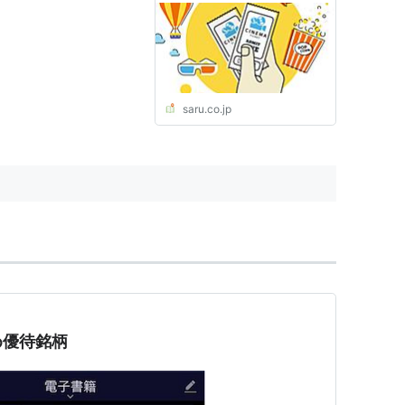
saru.co.jp
め優待銘柄