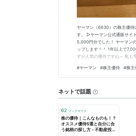
ヤーマン（6630）の株主優
す。 ▷ヤーマン公式通販サイト
5,000円分でした！ ヤー
ップします＾＾ 1年以上で7,00
すが人気の優待ですね～ 私も
＾ ちなみに、購入取得単価は79
#
ヤーマン
#
株主優待
#
株主
内容の変更がなければ、7年以
す。 長…
ネットで話題
62
ブックマーク
株の優待｜こんなものも！？
オススメ優待5選と自分に合
う銘柄の探し方 - 不動産投資
の教科書｜本当に良質な不動