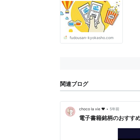
産会社だけをオススメするメ
ディア
fudousan-kyokasho.com
関連ブログ
•
choco la vie ♥
5年前
電子書籍銘柄のおすす