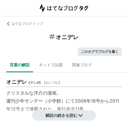
はてなブログ トップ
オニデレ
このタグでブログを書く
言葉の解説
ネットで話題
関連ブログ
オニデレ
(
マンガ
)
【
おにでれ
】
クリスタルな洋介の漫画。
週刊少年サンデー（小学館）にて2008年18号から2011
年12号まで連載された。単行本全11巻。
解説の続きを読む
コミックス