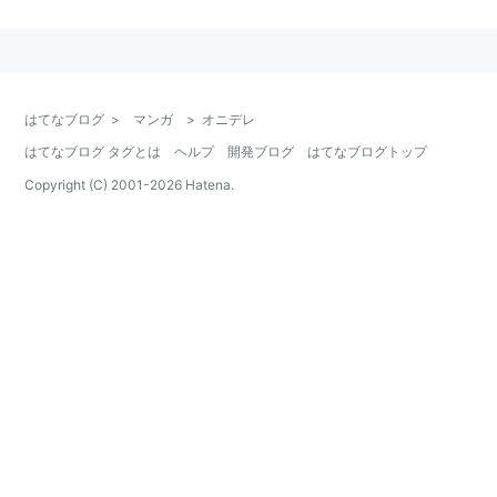
ISBN:9784091214706
ISBN:9784091215208
ISBN:9784091216168
はてなブログ
ISBN:9784091217165
>
マンガ
>
オニデレ
はてなブログ タグとは
ISBN:9784091217899
ヘルプ
開発ブログ
はてなブログトップ
ISBN:9784091221650
Copyright (C) 2001-
2026
Hatena.
ISBN:9784091224743
ISBN:9784091226693
ISBN:9784091227898
ISBN:9784091228796
ISBN:9784091228802