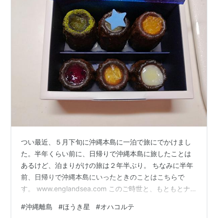
つい最近、５月下旬に沖縄本島に一泊で旅にでかけまし
た。半年くらい前に、日帰りで沖縄本島に旅したことは
あるけど、泊まりがけの旅は２年半ぶり。 ちなみに半年
前、日帰りで沖縄本島にいったときのことはこちらで
す。 www.englandsea.com このご時世と、もともとナ
イーブなため、なかなか泊まりがけで沖縄にいけてなか
#
沖縄離島
#
ほうき星
#
オハコルテ
ったです。ちょっと遅い私のゴールデンウィーク代わり