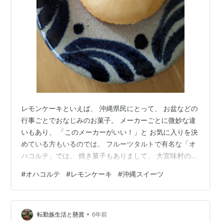
レモンケーキといえば、 沖縄県民にとって、 お盆などの
行事ごとでおなじみのお菓子。 メーカーごとに微妙な違
いもあり、 「このメーカーがいい！」と お気に入りを決
めている方もいるのでは。 フルーツタルトで有名な「オ
ハコルテ」では、 焼き菓子もありまして、 大宜味村のシ
ークヮーサーを使った ヒラミーレモンケーキを 久々にい
#
オハコルテ
#
レモンケーキ
#
沖縄スイーツ
ただきました。 シークヮーサーの酸味が フレッシュに感
じられて すごく美味しかった！ 初めて食べたわけではな
いのですが、 こんなにおいしかったっけ？？ と、改めて
•
感動してしまって、 いまここに記録しているわけなので
転勤族生活と懸賞
6年前