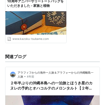
10周年アニバーサリートートバッグを
いただきました - 家族と植物
www.kazoku-tsubame.com
関連ブログ
アラフィフからの海外一人旅＆アラフォーからの沖縄離島一
•
人旅
4年前
２年半ぶりの沖縄本島への一泊旅とほうき星のカ
ヌレの予約とオハコルテのメロンタルト【２年半
ぶりの沖縄本島の泊まりの旅・１】