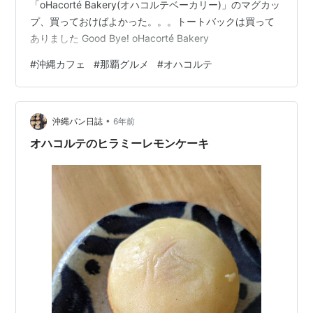
「oHacorté Bakery(オハコルテベーカリー)」のマグカッ
プ、買っておけばよかった。。。トートバックは買って
ありました Good Bye! oHacorté Bakery
#
沖縄カフェ
#
那覇グルメ
#
オハコルテ
•
沖縄パン日誌
6年前
オハコルテのヒラミーレモンケーキ