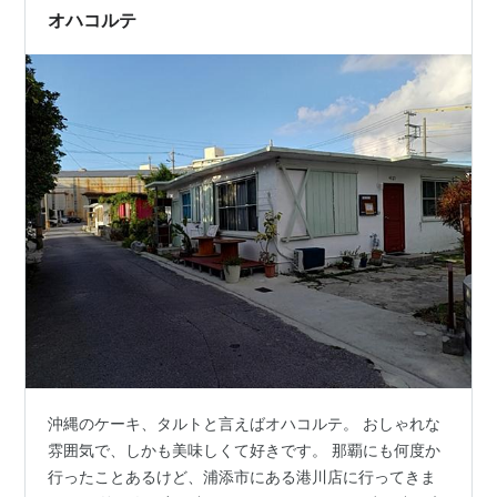
す。 なんでだろう？ と考えてみました。 そしたら気づ
オハコルテ
いたのです。…
沖縄のケーキ、タルトと言えばオハコルテ。 おしゃれな
雰囲気で、しかも美味しくて好きです。 那覇にも何度か
行ったことあるけど、浦添市にある港川店に行ってきま