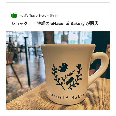
の御褒美旅です。 前回は予約した地元から沖縄への飛行
機が欠航になり、大阪経由で向かいました。しかも飛行
•
機はガラガラでした。 今回は平日なのに欠航にならず、
KoM's Travel Note
5年前
しかもいい具合にうまっていました。列にだれもいない
ショック！！ 沖縄の oHacorté Bakery が閉店
のはほとんどなく、けど知り合…