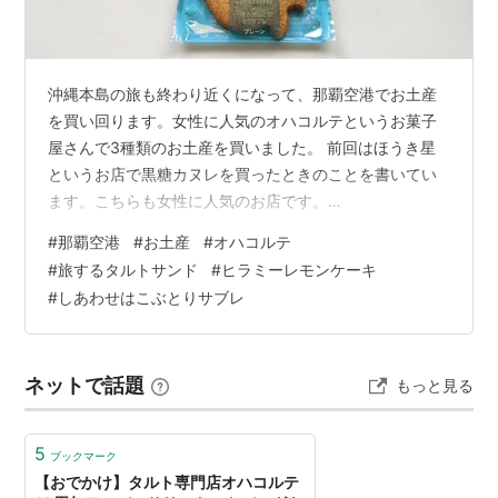
沖縄本島の旅も終わり近くになって、那覇空港でお土産
を買い回ります。女性に人気のオハコルテというお菓子
屋さんで3種類のお土産を買いました。 前回はほうき星
というお店で黒糖カヌレを買ったときのことを書いてい
ます。こちらも女性に人気のお店です。
www.englandsea.com 今回オハコルテさんでは３種類を
#
那覇空港
#
お土産
#
オハコルテ
お土産に買いました。沖縄土産で自分用に女性に人気の
#
旅するタルトサンド
#
ヒラミーレモンケーキ
お土産を色々調べていってました。 ネットで調べて、旅
#
しあわせはこぶとりサブレ
するタルトサンドは売り切れることもあるとのことで、
着いた日に、帰る日に受け取りできるよう予約にいきま
した。 そしたらおいしそうな生のフルーツタルトが数種
ネットで話題
もっと見る
類ケースに並んでいて、早速買って、空港…
5
ブックマーク
【おでかけ】タルト専門店オハコルテ