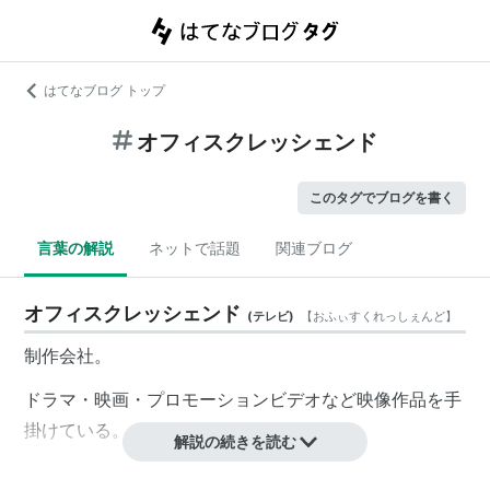
はてなブログ トップ
オフィスクレッシェンド
このタグでブログを書く
言葉の解説
ネットで話題
関連ブログ
オフィスクレッシェンド
(
テレビ
)
【
おふぃすくれっしぇんど
】
制作会社。
ドラマ・映画・プロモーションビデオなど映像作品を手
掛けている。
解説の続きを読む
堤幸彦・
大根仁
・
二階健
らオリジナリティあふれる気鋭