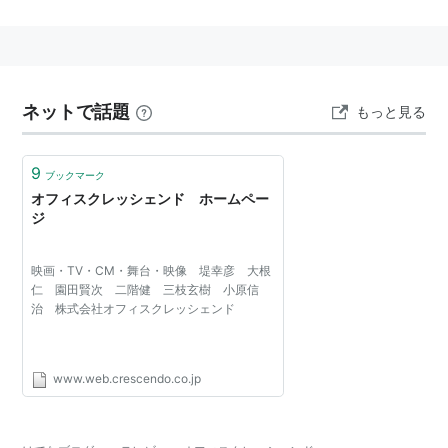
の監督が在籍。
演出家・監督
堤幸彦
ネットで話題
もっと見る
大根仁
マツモトジュンイチ
9
ブックマーク
薗田賢次
オフィスクレッシェンド ホームペー
ジ
二階健
佐藤徹也
映画・TV・CM・舞台・映像 堤幸彦 大根
平川雄一朗
仁 園田賢次 二階健 三枝玄樹 小原信
治 株式会社オフィスクレッシェンド
脚本家・放送作家
小原信治
www.web.crescendo.co.jp
主な作品