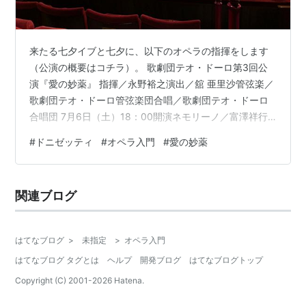
来たる七夕イブと七夕に、以下のオペラの指揮をします
（公演の概要はコチラ）。 歌劇団テオ・ドーロ第3回公
演『愛の妙薬』 指揮／永野裕之演出／舘 亜里沙管弦楽／
歌劇団テオ・ドーロ管弦楽団合唱／歌劇団テオ・ドーロ
合唱団 7月6日（土）18：00開演ネモリーノ／富澤祥行
アディーナ／室井葉子ドゥルカマーラ／大坪正幸ベルコ
#
ドニゼッティ
#
オペラ入門
#
愛の妙薬
ーレ／山之内達也ジャンネッタ／君島由美子 7月/7日
（日）14：00開演ネモリーノ／松原 陸アディーナ／衛藤
樹ドゥルカマーラ／川村貢一郎ベルコーレ／三輪直樹ジ
関連ブログ
ャンネッタ／福田洋子 会場：和光市文化センター（サン
アゼリア）大ホール www.sunazalea.or.jp 友人・知人に
公演…
はてなブログ
>
未指定
>
オペラ入門
はてなブログ タグとは
ヘルプ
開発ブログ
はてなブログトップ
Copyright (C) 2001-
2026
Hatena.