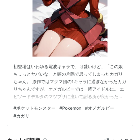
初登場はいわゆる電波キャラで、可愛いけど、「この娘
ちょっとヤバいな」と頭の片隅で思ってしまったカガリ
ちゃん。 原作ではマグマ団の1キャラに過ぎなかったカガ
リちゃんですが、オメガルビーでは一躍アイドルに。 エ
ピソードデルタのマツブサに泣いて謝る所が良かったで
す。 あれでカガリちゃんも自分の居場所を取り戻したよ
#
ポケットモンスター
#
Pokemon
#
オメガルビー
うです。 オメガルビークリアできて本当に良かった。
#
カガリ