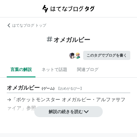
はてなブログ トップ
オメガルビー
このタグでブログを書く
言葉の解説
ネットで話題
関連ブログ
オメガルビー
(
ゲーム
)
【
おめがるびー
】
→「
ポケットモンスター オメガルビー・アルファサフ
ァイア
」参照
解説の続きを読む