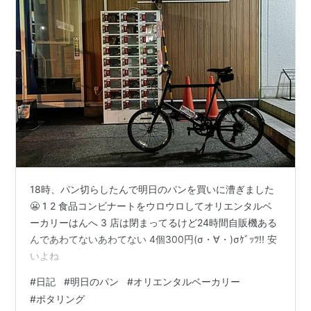
18時、パン切らしたんで明日のパンを買いに漕ぎました
😬 1 2 食品コンビナートをウロウロしてオリエンタルベ
ーカリーはんへ 3 店は閉まってるけど24時間自販機ある
んであわてないあわてない 4個300円(σ・∀・)σｹﾞｯﾂ!! 安
いよね
#
日記
#
明日のパン
#
オリエンタルベーカリー
#
ポタリング