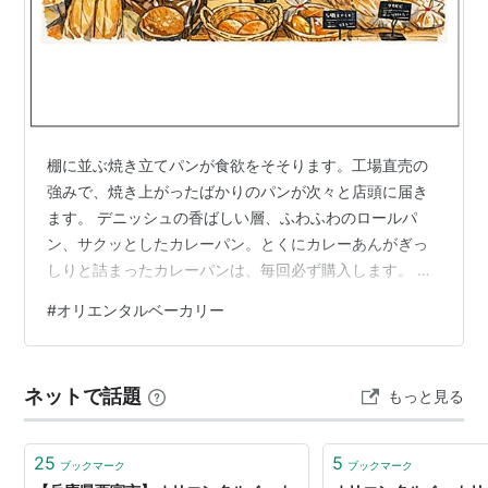
棚に並ぶ焼き立てパンが食欲をそそります。工場直売の
強みで、焼き上がったばかりのパンが次々と店頭に届き
ます。 デニッシュの香ばしい層、ふわふわのロールパ
ン、サクッとしたカレーパン。とくにカレーあんがぎっ
しりと詰まったカレーパンは、毎回必ず購入します。 京
都南部の学研都市にある業務用パンのメーカーです。奈
#
オリエンタルベーカリー
良市の我が家からも近くてよく利用します。 にほんブロ
グ村
ネットで話題
もっと見る
25
5
ブックマーク
ブックマーク