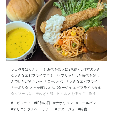
明日昼食はなんと！！ 海老を贅沢に2尾使った1本の大き
な大きなエビフライです！！✨ プリッとした海老を楽し
んでいただきたい🦐 ＊ロールパン ＊大きなエビフライ
＊ナポリタン ＊かぼちゃのポタージュ エビフライのタル
タルソースは、玉ねぎと卵、ピクルスを使って手作りし
た 具沢山のタルタルソースです😊 これがめちゃくちゃ好
#
エビフライ
#
昭和の日
#
ナポリタン
#
ロールパン
評で！！ たくさん食べていただけるように、いつもの2
#
オリエンタルベーカリー
#
ポタージュ
#
給食
倍の量で作りました✨ ロールパンはしっとりしていて毎