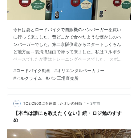
今日は妻とロードバイクで自販機のハンバーガーを買い
に行って来ました。昔どこかで食べたような懐かしのハ
ンバーガーでした。第二京阪側道からスタートしくろん
ど池方面～裏清滝経由で帰って来ました。私はユルポタ
ペースでしたが妻はトレーニングペースでした。 スポン
サーリンク で、先週のライドの動画をアップしました。
#
ロードバイク動画
#
オリエンタルベーカリー
貧脚女子がロードバイクで峠を越えてパン工場直売所へ
#
ヒルクライム
#
パン工場直売所
【オリエンタルベーカリー】工場直売なのでコスパは良
いです。ライドで寄るのもお薦めです。 【先週アップし
た動画】 ロードバイクで貧脚女子と山坂道トレーニング
オーバーレイ表示させてるメーターはGARMINのデータ
•
TOEIC900点を達成したオレの雑録゛
3年前
です。ガーミン(GARMIN) Ed…
【本当は誰にも教えたくない】続・ロジ勉のすす
め