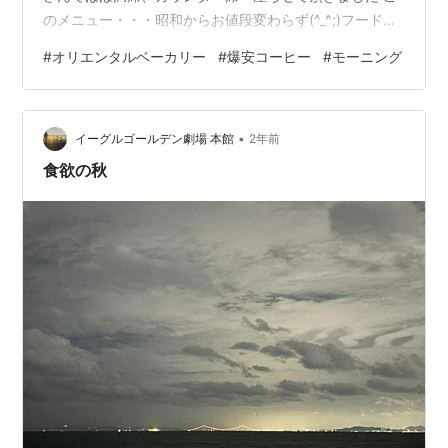
のメニュー・・・昭和からお値段変わらず(^_^;)フードも
300円とは・・・(^_^;) でっ、コーヒーをお願いしまし
#
オリエンタルベーカリー
#
爆安コーヒー
#
モーニング
た、モーニングタイムはトーストかゆでたまごを選んで
どちらか付いてきます、折角なのでトーストを付けても
らいました でっ、コーヒー＆トーストです(≧▽≦) いや
•
いや、本当にこのお値段は心配しちゃいますわ これは～
イーグルゴールデン劇場 本館
2年前
たばこの自販機(^_^;)現役です、ピンク電話も 喫茶「み
食欲の秋
さ」…