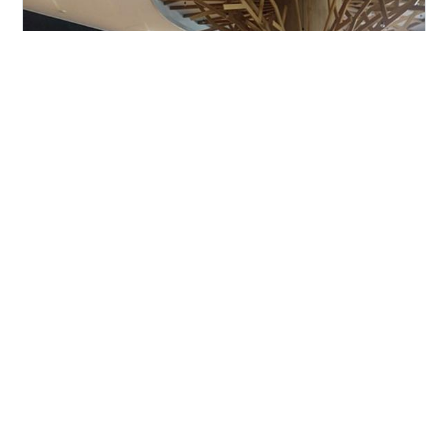
アラカン ロジ勉中…（絶望ライン工さん風、って、これ
久々ｗ） 昨年書いた、この記事の続編のようなものを書
きます。 前回は場所をぼやかして書いていましたが、ま
ぁ写真を見れば近くの人には一目瞭然でわかる話なの
で、今回はもう少し詳細に書きます。 ロジ勉とは？ 国内
最大級の物流拠点 オレの「ロジ勉徹底比較」 GLP
#
TOEIC
#
ロジスティックス
#
カフェ勉
ALFALINK 流山 8 DPL流山 4 GLP ALFALINK 流山 5 GLP
#
オリエンタルベーカリー
#
オオタカ
ALFALINK 流山 2 DPL流山 1 オオタカの餌場の話 ロジ勉
#
流山おおたかの森
#
今週のお題
とは？ カフェで勉強するのは「カフェ勉」。 では、「ロ
ジ勉」とは？ ロジスティックスセンターのカフェテリア
で勉強する これを「ロジ勉…