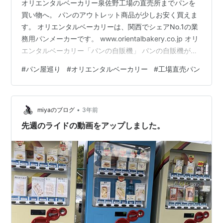
オリエンタルベーカリー泉佐野工場の直売所までパンを
買い物へ。 パンのアウトレット商品が少しお安く買えま
す。 オリエンタルベーカリーは、関西でシェアNo.1の業
務用パンメーカーです。 www.orientalbakery.co.jp オリ
エンタルベーカリー「パンの自販機」 パンの自販機がお
出迎え。 100円玉が必要なので、こちら目当ての人は小
#
パン屋巡り
#
オリエンタルベーカリー
#
工場直売パン
銭を用意してから向かいましょう。 店の中で１つ１つ選
ぶより、断然お得に買えると推測します。 結構、売り切
れでした。残り3箇所しか入っていませんでした。 窓か
•
ら覗いたところ、自販機の中には店内でも売れ残ってし
miyaのブログ
3年前
まった賞味期限が近いパンが入っています。 24日に来…
先週のライドの動画をアップしました。