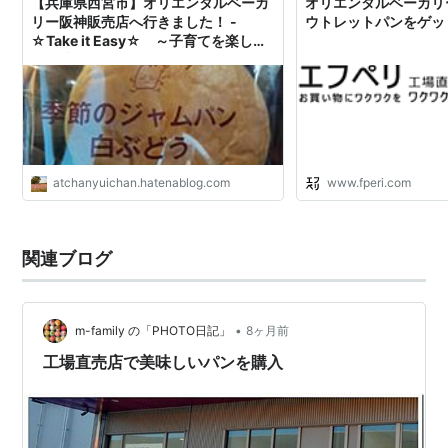
【兵庫県西宮市】オリエンタルベーカ
オリエンタルベーカリ
リー阪神販売店へ行きました！ -
ウトレットパンをゲット
☆Take it Easy☆ ～子育てを楽し
み、成長できる日々を目指して～
atchanyuichan.hatenablog.com
www.fperi.com
関連ブログ
•
m-family の「PHOTO日記」
8ヶ月前
工場直売店で美味しいパンを購入