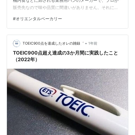
機内食などに卸される業務用パンのメーカーで、プロが
販売先なので味や品質に間違いがありません。それに、
直売ならではのお得な価格も魅力です。 店内に入ると、
#
オリエンタルベーカリー
まず広がるのは焼きたてパンの香ばしい香り。隣の工場
から運ばれてくるだけあって、並んでいるパンはどれも
新鮮で、表面がつややかに輝いていました。 定番の食パ
•
ンから、ふんわりした菓子パン、そしてちょっと珍しい
TOEIC900点を達成したオレの雑録゛
1年前
惣菜パンまで種類豊富。いつもトレーいっぱいに選んで
TOEIC900点超え達成の3か月間に実践したこと
しまいます。
（2022年）