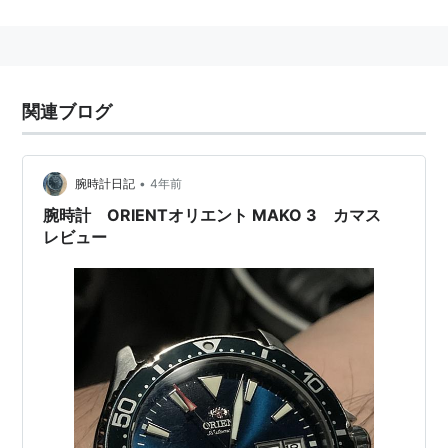
1901年（明治34年）、 初代
吉田庄五郎
が東京上野に
「
吉田時計店
」を創立、外国時計の輸入販売を開始。
1920年（大正9年）、「
東洋時計製作所
」を設立し置時
計製造に着手
関連ブログ
1936年（昭和11年）、
吉田時計店
の腕時計工場として
「東京日野工場」を設立。
以後、軍需工場となる。終戦後、時計の製造を再開し
•
腕時計日記
4年前
た。
腕時計 ORIENTオリエント MAKO 3 カマス
レビュー
1949年（昭和24年）、労働争議の長期化などにより
「日野工場」解散。
1950年（昭和25年）7月13日、「
多摩計器株式会社
」設
立。「日野工場」施設を借り受け操業を始める。
1951年（昭和26年）、「
オリエント時計株式会社
」に
社名を変更。
2001年（平成13年）、「
セイコーエプソン
株式会社
」
引受による第三者割当増資実施され、「
セイコーエプソ