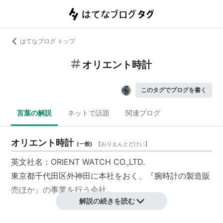
はてなブログ トップ
オリエント時計
このタグでブログを書く
言葉の解説
ネットで話題
関連ブログ
オリエント時計
(
一般
)
【
おりえんとどけい
】
英文社名：ORIENT WATCH CO.,LTD.
東京都
千代田区
外神田
に本社をおく、『腕時計の製造販
売ほか』の事業を行う会社。
解説の続きを読む
略歴