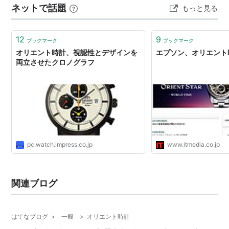
ネットで話題
もっと見る
水性能ではなく、20気圧防水はあくまでも水深200mの
水中で静止した状態での耐圧を指しているので、水中で
身につけて動いたり…
12
9
ブックマーク
ブックマーク
オリエント時計、視認性とデザインを
エプソン、オリエント
両立させたクロノグラフ
pc.watch.impress.co.jp
www.itmedia.co.jp
関連ブログ
はてなブログ
>
一般
>
オリエント時計