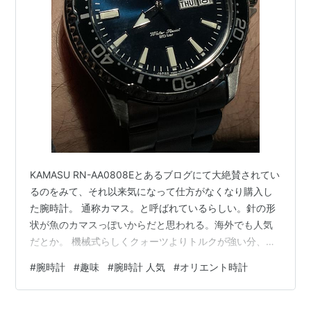
ン株式会社
」の持株比率が52％となり同社の
子会社
と
なる。
2009年（平成21年）、「
セイコーエプソン
株式会社
」
の持株比率が100%となり同社の
完全子会社
となる。
KAMASU RN-AA0808Eとあるブログにて大絶賛されてい
るのをみて、それ以来気になって仕方がなくなり購入し
た腕時計。 通称カマス。と呼ばれているらしい。針の形
状が魚のカマスっぽいからだと思われる。海外でも人気
だとか。 機械式らしくクォーツよりトルクが強い分、針
が大きく視認性の良い腕時計。 オリエントのダイバーズ
#
腕時計
#
趣味
#
腕時計 人気
#
オリエント時計
風ウォッチ。「風」と言ったのは、この腕時計の防水性
能は20気圧。本格的なダイビングに使用するなら200m
防水は欲しいところ。20気圧防水と200m防水は同じ防