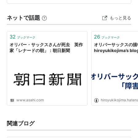
類には重要となり、これまで以上に防災や避難に力を入
れる必要があると考える人が増え、そして、自然災害
ネットで話題
もっと見る
に…
32
26
ブックマーク
ブックマーク
オリバー・サックスさんが死去 英作
オリバーサックスの描
家「レナードの朝」：朝日新聞
hiroyukikojima’s blo
www.asahi.com
hiroyukikojima.hate
関連ブログ