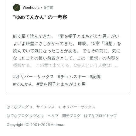
•
Weehours
5年前
“ゆめてんかん” の一考察
細く長く読んできた、『妻を帽子とまちがえた男』がい
よいよ終盤にさしかかってきた。 昨晩、15章「追想」を
読んでいて気になったことがある。 でもその前に。気に
なったことの長い前置きとして、この「追想」の内容を
概観する。 この章で出てくる、C夫人という人物は、齢
88才の老婦人で、老人ホームに住んでいる。 ある日彼女
#
オリバー・サックス
#
チョムスキー
#
記憶
はなつかしい夢を見た。それは、彼女がアイルランドで
#
てんかん
#
妻を帽子とまちがえた男
過ごした子供時代の夢だった。 夢の中には歌が出てき
た。 その歌は、彼女が子供時代、みんなといっしょに歌
ったり踊ったりした歌だった。 ここまではいいのだが、
はてなブログ
>
サイエンス
>
オリバー・サックス
C夫人が目覚めたあと、その歌（音楽）はまだ、大きくは
はてなブログ タグとは
ヘルプ
開発ブログ
はてなブログトップ
っきりと聞こえてくるのである。…
Copyright (C) 2001-
2026
Hatena.