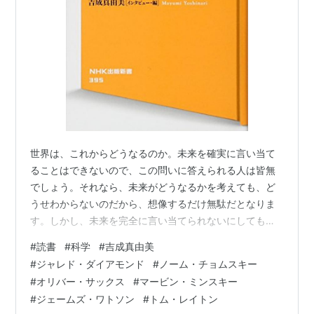
世界は、これからどうなるのか。未来を確実に言い当て
ることはできないので、この問いに答えられる人は皆無
でしょう。それなら、未来がどうなるかを考えても、ど
うせわからないのだから、想像するだけ無駄だとなりま
す。しかし、未来を完全に言い当てられないにしても、
今起こっていること、過去の事実から、なんとなく人類
#
読書
#
科学
#
吉成真由美
が進んでいく方向性は予想できそうです。最近の気候変
#
ジャレド・ダイアモンド
#
ノーム・チョムスキー
動の激しさを見ると、自然災害が今よりも多くなりそう
#
オリバー・サックス
#
マービン・ミンスキー
だということを多くの人が予感しているのではないでし
#
ジェームズ・ワトソン
#
トム・レイトン
ょうか。それなら、自然災害への備えが、これからの人