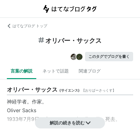
はてなブログ トップ
オリバー・サックス
このタグでブログを書く
言葉の解説
ネットで話題
関連ブログ
オリバー・サックス
(
サイエンス
)
【
おりばーさっくす
】
神経学者。作家。
Oliver Sacks
1933年7月9日、生まれ。2015年8月30日、死去。
解説の続きを読む