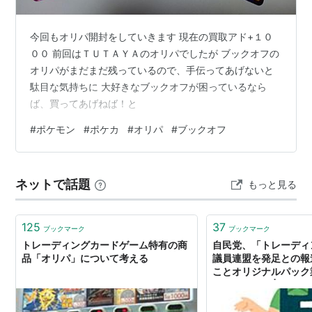
今回もオリパ開封をしていきます 現在の買取アド+１０
００ 前回はＴＵＴＡＹＡのオリパでしたが ブックオフの
オリパがまだまだ残っているので、手伝ってあげないと
駄目な気持ちに 大好きなブックオフが困っているなら
ば、買ってあげねば！と
#
ポケモン
#
ポケカ
#
オリパ
#
ブックオフ
ネットで話題
もっと見る
125
37
ブックマーク
ブックマーク
トレーディングカードゲーム特有の商
自民党、「トレーディ
品「オリパ」について考える
議員連盟を発足との報
ことオリジナルパック
グに向けてか | Game*
海外ゲーム情報サイト