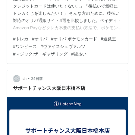
クレジットカードは使いたくない…」「後払いで気軽に
トレカくじを楽しみたい！」 そんな方のために、後払い
対応のオリパ通販サイト4選を比較しました。ペイディ・
Amazon Payなどクレカ不要の支払い方法で、ポケモン
カード・デュエルマスターズ・ワンピースカードのオン
#
トレカ
#
オリパ
#
オリパ ポケモンカード
#
遊戯王
ラインガチャをすぐに楽しめます。 💡この記事の結論 後
#
ワンピース
#
ヴァイスシュヴァルツ
払いと即日発送を重視する人：CARDMAX 0円ガチャから
#
マジック:ザ・ギャザリング
#
後払い
試したい人：オリくじ はちくじをすぐ楽しみたい人：
Bee本舗通販店 迷ったら：比較表で条件をチェック ※掲
載情報は調査時点のものです。最新情報は各ショップの
公式サイトで…
•
sh
24日前
サポートチャンス大阪日本橋本店