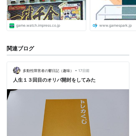
game.watch.impress.co.jp
www.gamespark.jp
関連ブログ
•
多動性障害者の鬱日記（趣味）
17日前
人生１３回目のオリパ開封をしてみた