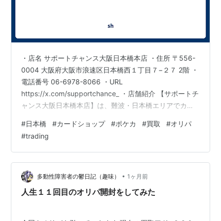
・店名 サポートチャンス大阪日本橋本店 ・住所 〒556-
0004 大阪府大阪市浪速区日本橋西１丁目７−２７ 2階 ・
電話番号 06-6978-8066 ・URL
https://x.com/supportchance_ ・店舗紹介 【サポートチ
ャンス大阪日本橋本店】は、難波・日本橋エリアでカー
ドショップをお探しの方に最適な店舗です。ポケカをは
#
日本橋
#
カードショップ
#
ポケカ
#
買取
#
オリパ
じめとした幅広いカードの買取サービスを充実させ、常
#
trading
にお客様のニーズに応えるため、オリパの取り扱いも強
化しています。地域に根ざしたサービス提供を心掛け、
訪れるたびに新しい発見と満足を感じていただけるよう
日々進化を続けています。 Located in Nam…
•
多動性障害者の鬱日記（趣味）
1ヶ月前
人生１１回目のオリパ開封をしてみた