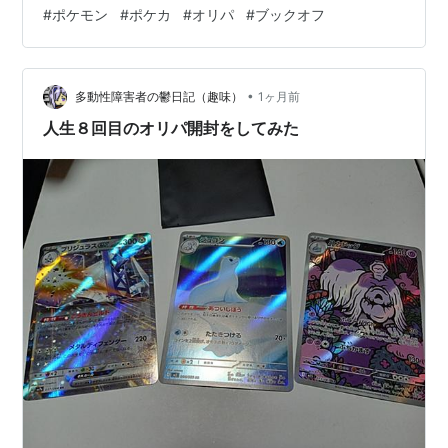
#
ポケモン
#
ポケカ
#
オリパ
#
ブックオフ
•
多動性障害者の鬱日記（趣味）
1ヶ月前
人生８回目のオリパ開封をしてみた