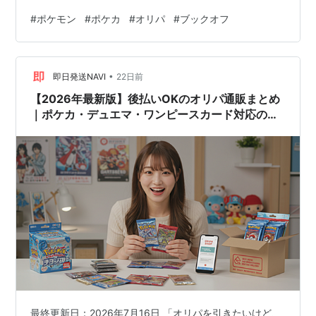
#
ポケモン
#
ポケカ
#
オリパ
#
ブックオフ
•
即日発送NAVI
22日前
【2026年最新版】後払いOKのオリパ通販まとめ
｜ポケカ・デュエマ・ワンピースカード対応のオ
ンラインガチャを比較！
最終更新日：2026年7月16日 「オリパを引きたいけど、