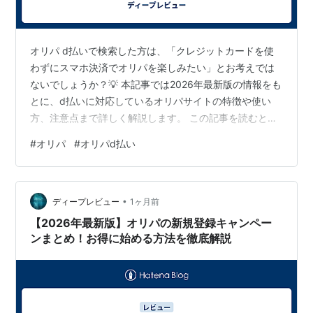
オリパ d払いで検索した方は、「クレジットカードを使
わずにスマホ決済でオリパを楽しみたい」とお考えでは
ないでしょうか？💡 本記事では2026年最新版の情報をも
とに、d払いに対応しているオリパサイトの特徴や使い
方、注意点まで詳しく解説します。 この記事を読むと、
次のことがわかります👇 ✅ d払いでオリパを購入するた
#
オリパ
#
オリパd払い
めの基本知識 ✅ d払い対応サイトの特徴と使い方の手順
✅ d払いを使う際に押さえておきたい注意点 オリパでd払
いは使える？基本を解説💳 d払いに対応しているオリパ
•
サイトの特徴は？3つのポイントで解説🔍 ポイント①：
ディープレビュー
1ヶ月前
d払い単体ではなく「キャリア決済」として対応している
【2026年最新版】オリパの新規登録キャンペー
ケースが多い ポイ…
ンまとめ！お得に始める方法を徹底解説