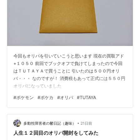
今回もオリパを引いていこうと思います 現在の買取アド
+１０５０ 前回でブックオフで負けてしまったので今回
はＴＵＴＡＹＡで買うことに 引いたのは５００円オリ
パ・・・ なのですが！ 消費税もあって正式には５５０円
オリパになっていました
#
ポケモン
#
ポケカ
#
オリパ
#
TUTAYA
•
多動性障害者の鬱日記（趣味）
21日前
人生１２回目のオリパ開封をしてみた