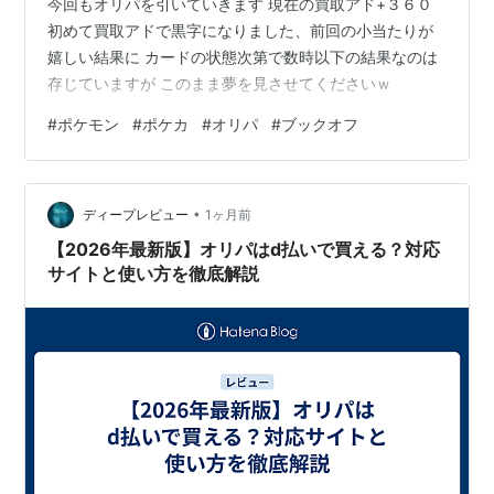
今回もオリパを引いていきます 現在の買取アド+３６０
初めて買取アドで黒字になりました、前回の小当たりが
嬉しい結果に カードの状態次第で数時以下の結果なのは
存じていますが このまま夢を見させてくださいｗ
#
ポケモン
#
ポケカ
#
オリパ
#
ブックオフ
•
ディープレビュー
1ヶ月前
【2026年最新版】オリパはd払いで買える？対応
サイトと使い方を徹底解説