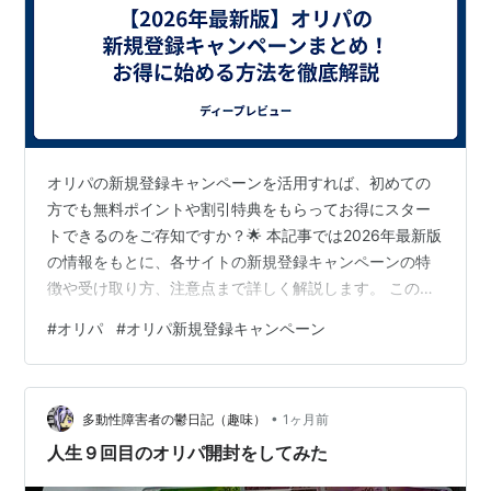
オリパの新規登録キャンペーンを活用すれば、初めての
方でも無料ポイントや割引特典をもらってお得にスター
トできるのをご存知ですか？🌟 本記事では2026年最新版
の情報をもとに、各サイトの新規登録キャンペーンの特
徴や受け取り方、注意点まで詳しく解説します。 この記
事を読むと、次のことがわかります👇 ✅ オリパの新規登
#
オリパ
#
オリパ新規登録キャンペーン
録キャンペーンでもらえる特典の種類 ✅ サイトごとの登
録手順とキャンペーンの受け取り方 ✅ 損をしないための
注意点とよくある疑問への回答 オリパの新規登録キャン
•
ペーンとは？初心者向けに解説🎁 新規登録キャンペーン
多動性障害者の鬱日記（趣味）
1ヶ月前
でもらえる特典の種類は？3タイプに分けて解説💰 タイ
人生９回目のオリパ開封をしてみた
プ①：登録ボーナス型（完…