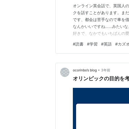
オンライン英会話で、英国人
クを話すことがあります。ま
です、都会は苦手なので車を
なんかいいですね……みたいな
好きで、なかでもいちばんの愛読書は
主人公スティーブンスが車でた
#
読書
#
学習
#
英語
#
カズ
ことを話すのですが、おもし
シグロとその作品を知らないと
•
ocorinbo’s blog
3年前
オリンピックの目的を