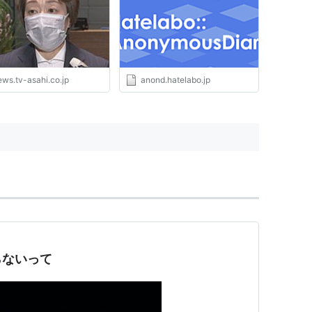
ews.tv-asahi.co.jp
anond.hatelabo.jp
らないって