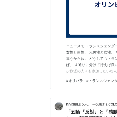
ニュースで トランスジェンダ
女性と男性、 元男性と女性、
違うからね。 どうしてもトラ
ば、 ４通りに分けて行えば良
少数派の人々も参加したいなん
催する意味あるのだろうか。 
#
オリパラ
#
トランスジェン
会を行えば良いと思う。 夏季
せっかく作ったのに、 使われ
INVISIBLE Dojo. ーQUIET & COL
「五輪『反対』と『感