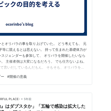
ーとオリパラの事を取り上げていた。 どう考えても、 元
 平等に競えるとは思えない。 持って生まれた基礎体力が
ンスジェンダーも参加して、 オリパラを開催したいなら
い。 主催者側は大変になるだろう。 でも仕方ないよね。
て言いだしているんだもん。 そもそも、オリパラを開
それぞれの競技を、既に競技施設がある場所で、 世界大
ダー
#
開催の意義
 冬期、それぞれ４年ごと開催地に、 新しく施設を作る。
ず…
•
ORFUL PLACE-
5年前
動』はダブスタか」「五輪で感染は拡大した