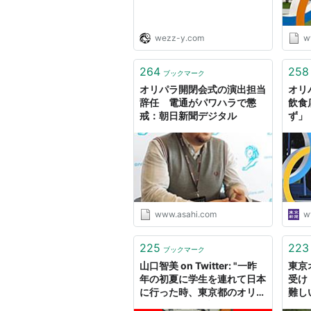
wezz-y.com
w
264
258
ブックマーク
オリパラ開閉会式の演出担当
オリ
辞任 電通がパワハラで懲
飲食
戒：朝日新聞デジタル
ず」
どれ
ジタ
www.asahi.com
w
225
223
ブックマーク
山口智美 on Twitter: "一昨
東京
年の初夏に学生を連れて日本
受け
に行った時、東京都のオリパ
難し
ラ準備局にいき話を聞かせて