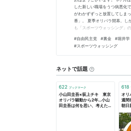
した新しい職場をうつ病悪化で
がわかずずっと放置してしまっ
番」。 夏季オリパラ開幕。し
も「スポーツウォッシング」の
ラ」メダリストが来ないのだろ
#
自由民主党
#
裏金
#
堀井学
党に所属するのだろう さて、
#
スポーツウォッシング
会式がおこなわれる。 で、今
ネットで話題
622
618
ブックマーク
小山田圭吾×荻上チキ 東京
オリ
オリパラ騒動から2年…小山
週間
田圭吾は何を思い、考えたの
朝日
か〜いじめ、メディア、キャ
ンセル - wezzy｜ウェジー