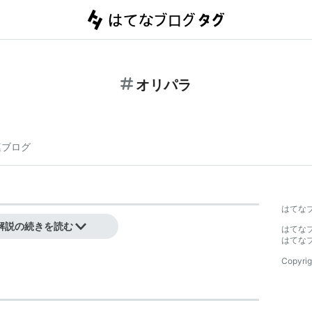
オリパラ
連ブログ
はてな
の略称。
解説の続きを読む
はてな
はてな
Copyrig