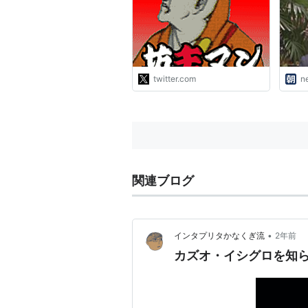
もらったのだが、今もその時
に会合に参加した学生が「あ
れはすごかった」と語り継ぐ
経験になってしまった。学生
が何を質問しても返ってくる
回答の大部分が「それは担当
twitter.com
n
ではないから答えられない」
だったから。"
関連ブログ
•
インタプリタかなくぎ流
2年前
カズオ・イシグロを知