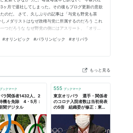
3ヶ月で退社してしまった。その後もブログ更新の意欲
たのだ。 さて、久しぶりの記事は「与党も野党も茶
かしメダリストはなぜ政権与党に所属するのだろう これ
一つだろうな なぜ野党の側にはアスリート、「オリパ
う 夏季オリパラ開幕。しかしメダリストはなぜ政権与
#
オリンピック
#
パラリンピック
#
オリパラ
明日、フランス首都パリで開催される「オリパラ」の開
、かつての「オリパラ」メ…
もっと見る
555
ブックマーク
ブックマーク
パラ関係者1432人、2
東京オリパラ 選手・関係者
待機を免除 4・5月：
のコロナ入院者数は当初発表
新聞デジタル
の5倍 組織委が修正：東京
新聞デジタル