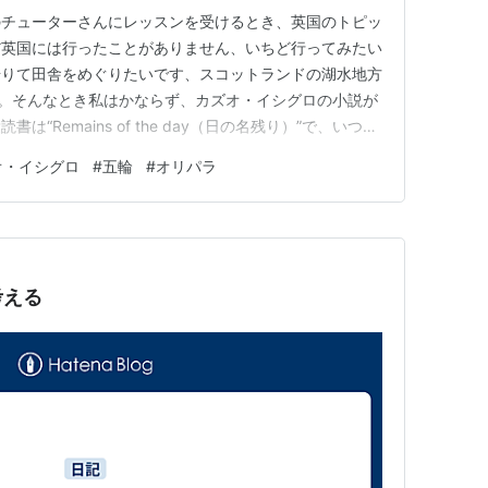
のチューターさんにレッスンを受けるとき、英国のトピッ
だ英国には行ったことがありません、いちど行ってみたい
借りて田舎をめぐりたいです、スコットランドの湖水地方
。そんなとき私はかならず、カズオ・イシグロの小説が
“Remains of the day（日の名残り）”で、いつか
どった道のりを聖地巡礼よろしく訪ねてみたい……てな
オ・イシグロ
#
五輪
#
オリパラ
ろいのは英国人のチューターさんのほとんどがカズオ・イ
いうこ…
考える