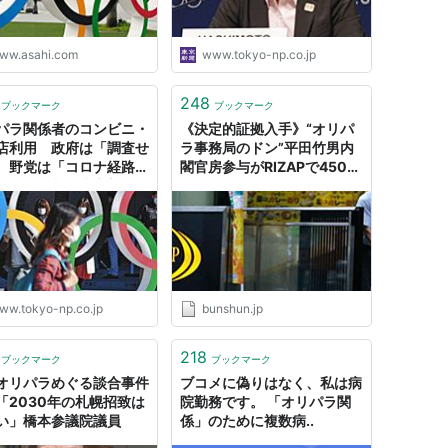
ww.asahi.com
www.tokyo-np.co.jp
248
ブックマーク
ブックマーク
パラ関係者のコンビニ・
《決定的証拠入手》“オリパ
店利用 政府は「調査せ
ラ事務局のドン”平田竹男内
 野党は「コロナ経路た
閣官房参与がRIZAPで450万
ず」と批判：東京新聞デ
円超の“ゴチゴルフレッスン”
ル
| 文春オンライン
ww.tokyo-np.co.jp
bunshun.jp
218
ブックマーク
ブックマーク
オリパラめぐる談合事件
ブコメに偽りはなく、私は病
「2030年の札幌招致は
院勤務です。 「オリパラ関
い」橋本参議院議員
係」のために複数病..