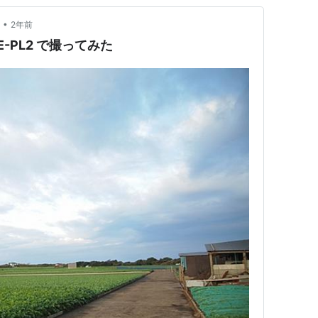
•
2年前
 E-PL2 で撮ってみた