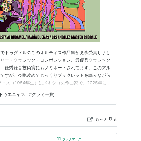
門でドゥダメルのこのオルティス作品集が見事受賞しまし
ラリー・クラシック・コンポジション、最優秀クラシック
い．優秀録音技術賞にもノミネートされてます。このアル
んですが、今晩改めてじっくりブックレットを読みながら
ィス（1964年生）はメキシコの作曲家で、2025年に
イン・レジデンスを務めるとのこと。パリやロンドンで学
ドゥエニャス
#
グラミー賞
てたり、現在はメキシコ国立自治大学で教えています。女
ltar de…
もっと見る
11
ブックマーク