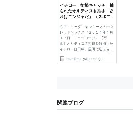
イチロー 衝撃キャッチ 捕
られたオルティスも拍手「あ
れはニンジャだ」 （スポニ
チアネックス） - Yahoo!ニ
◇ア・リーグ ヤンキース３―２
ュース
レッドソックス（２０１４年４月
１３日 ニューヨーク） 【写
真】オルティスの打球を好捕した
イチローは田中、黒田に迎えられ
笑顔 ヤンキースのイチロー外
headlines.yahoo.co.jp
野手（４０）が１３日（日本時間
１４日）、レッドソックス戦でス
ーパープレーを演じた。１点リー
ドの８回にデービッド・オルティ
ス...
関連ブログ