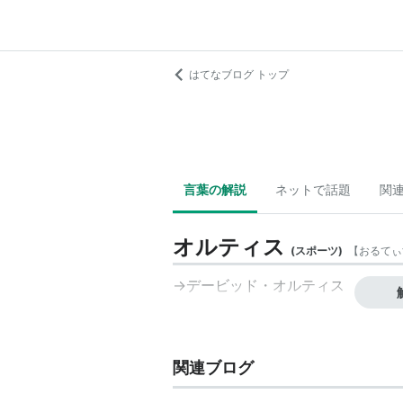
はてなブログ トップ
言葉の解説
ネットで話題
関
オルティス
(
スポーツ
)
【
おるてぃ
→デービッド・オルティス
関連ブログ