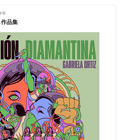
年前
ス作品集