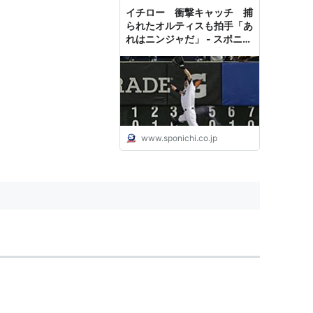
イチロー 衝撃キャッチ 捕
られたオルティスも拍手「あ
れはニンジャだ」 - スポニチ
Sponichi Annex 野球
www.sponichi.co.jp