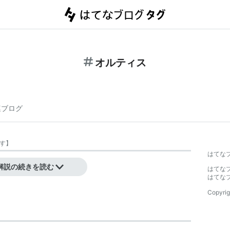
オルティス
連ブログ
す
】
はてな
解説の続きを読む
はてな
はてな
Copyrig