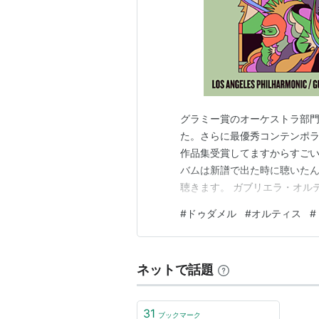
グラミー賞のオーケストラ部
た。さらに最優秀コンテンポ
作品集受賞してますからすご
バムは新譜で出た時に聴いた
聴きます。 ガブリエラ・オルテ
カーネギーホールの作曲家・
#
ドゥダメル
#
オルティス
#
び、インディアナ大学で教え
性の作曲家ですね。 アルバムは《A
ネットで話題
31
ブックマーク