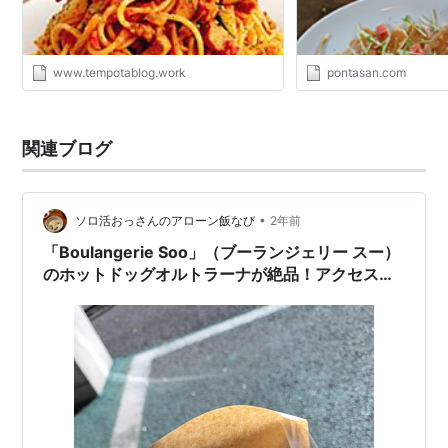
www.tempotablog.work
pontasan.com
関連ブログ
•
ソロ活おっさんのアローン飯なび
2年前
「Boulangerie Soo」（ブーランジェリー スー）
のホットドッグオルトラーナが絶品！アクセスは
志村坂上駅A3出口から徒歩