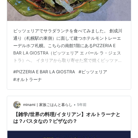
ピッツェリアでサラダランチを食べてみました。 創成川
通り（札幌駅の東側）に面して建つホテルモントレーエ
ーデルホフ札幌。こちらの南館1階にあるPIZZERIA E
BAR LA GIOSTRA（ピッツェリア エ バール ラ・ジェス
トラ）へ。 イタリアから取り寄せた窯で焼くピッツァの
評判がよい、カジュアルなピッツェリアです。軽く食べ
#
PIZZERIA E BAR LA GIOSTRA
#
ピッツェリア
たかったので、3種類のランチメニューのうち、サラダが
#
オルトラーナ
メインのランチセット オルトラーナ（蒸し鶏と 8種の野
菜のシャキシャキサラダ、フォカッチャ、ドリンク付き
1000円）を、ドリンク・チョイスはアメリカーノでオー
ダー。 少し待つと運ばれてきた、いかにもイタリアっぽ
•
minami ∣ 家族ごはんと暮らし
5年前
い器に…
【雑学/世界の料理/イタリアン】オルトラーナと
は？パスタなの？ピザなの？