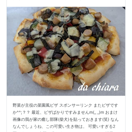
野菜が主役の菜園風ピザ スポンサーリンク またピザです
か^^;？？ 最近、ピザばかりですみませんm(_ _)m おまけ
画像の我が家の癒し部隊(柴犬)を貼っておきます(笑) なん
なんでしょうね、この可愛い生き物は。 可愛いすぎる2