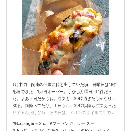
1月中旬、配達の仕事に精を出していた頃。日曜日は16件
配達できた、1万円オーバー。しかし月曜日…11件だっ
た。まあ平日だからね。注文も、20時過ぎたらかなり、
減る。雨降ってたり、土日なら、20時以降も注文あった
りするんだけどね。その日は、イオンスタイル赤羽で待
機してた。16時50分～17時50分ぐらい、1件も注文来な
#
Boulangerie Soo
#
ブーランジェリー スー
かった。赤羽といえば、北区最大の繁華街のはずなの
#
小豆沢 パン屋
#
板橋 パン屋
#
板橋区 パン屋