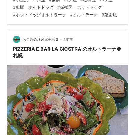
に。平日はおとなしいのかな…。18時前だとまだ、みん
#
板橋 ホットドッグ
#
板橋区 ホットドッグ
なメシ食う時間じゃないか。飲み屋が多いから、家で食
#
ホットドッグオルトラーナ
#
オルトラーナ
#
菜園風
う人は少ないのか。18時前に注文あったからいいけど。
普段は北区なんかには来ない。自分のテリトリーの範囲
外だったが。板橋区から、浮間船…
•
ちこ丸の庶民派生活２
4年前
PIZZERIA E BAR LA GIOSTRA のオルトラーナ＠
札幌