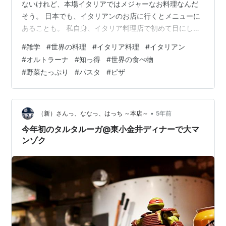
ないけれど、本場イタリアではメジャーなお料理なんだ
そう。 日本でも、イタリアンのお店に行くとメニューに
あることも。 私自身、イタリア料理店で初めて目にした
んだ！ 出てきたのは、カラフルな野菜がたっぷりと乗っ
#
雑学
#
世界の料理
#
イタリア料理
#
イタリアン
たピザ。 だから勝手に「ピザの種類の1つなのね〜」っと
#
オルトラーナ
#
知っ得
#
世界の食べ物
思っていたのです。 ダニエルズ 生パスタ3種セット (オ
#
野菜たっぷり
#
パスタ
#
ピザ
ルトラーナ、ペペロンチーノ、トマトクリーム) 各1人前
京都 錦 パスタ イタリアン お取り寄せ グルメ クール代込
産直 産地直送 kyotopi価格：3780円（税込、送料無料…
•
（新）さんっ、ななっ、はっち ～本店～
5年前
今年初のタルタルーガ@東小金井ディナーで大マ
ンゾク