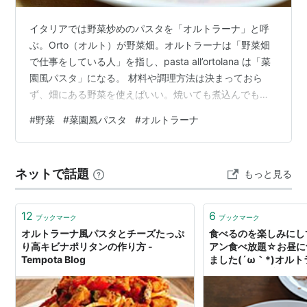
イタリアでは野菜炒めのパスタを「オルトラーナ」と呼
ぶ。Orto（オルト）が野菜畑。オルトラーナは「野菜畑
で仕事をしている人」を指し、pasta all’ortolana は「菜
園風パスタ」になる。 材料や調理方法は決まっておら
ず、畑にある野菜を使えばいい。焼いても煮込んでもい
い。一般的に「菜園風パスタ（オルトラーナ）」を作る
#
野菜
#
菜園風パスタ
#
オルトラーナ
ときはズッキーニやパプリカ、トマトなどを使うことが
多い。 菜園風パスタ（オルトラーナ） 菜園風パスタ（オ
ルトラーナ）の材料 菜園風パスタ（オルトラーナ）のレ
ネットで話題
もっと見る
シピ 菜園風パスタ（赤パプリカ） 菜園風パスタ（赤パプ
リカ）の材料 菜園風パスタ（赤パプリカ）のレシピ 菜園
風パスタ（…
12
6
ブックマーク
ブックマーク
オルトラーナ風パスタとチーズたっぷ
食べるのを楽しみにし
り高キビナポリタンの作り方 -
アン食べ放題☆お昼に
Tempota Blog
ました(´ω｀*)オルト
Pontasanの日記