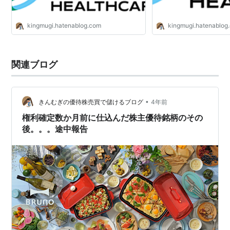
kingmugi.hatenablog.com
kingmugi.hatenablog
関連ブログ
•
きんむぎの優待株売買で儲けるブログ
4年前
権利確定数か月前に仕込んだ株主優待銘柄のその
後。。。途中報告