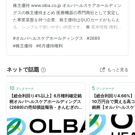
株主優待 www.olba.co.jp オルバヘルスケアホールディン
グスの株主優待まとめ 医療機器の専門商社として安定し
た事業基盤を持つ企業。株主優待はQUOカードがもらえ
る、シンプルで使いやすい内容です。 ■ 基本情報 権利確
定日：6月末日 単元株数：100株 優待内容：QUOカード
#
オルバヘルスケアホールディングス
#
2689
1株配当（予想）：80円 ■ 株主優待の内容（年1回）
#
株主優待
#
6月優待権利
【100株以上】 1年以上保有：1,000円分 3年以上保有：
2,000円分 【1,000株以上】 1年以上保有：4,000円分 3
年以上保有：5,000円分 ※長期保有の判定は「同一株主番
ネットで話題
もっと見る
号での継続記載…
10
5
ブックマーク
ブックマーク
【総合利回り4%以上】6月権利確定銘
【総合利回り4.66%
柄オルバヘルスケアホールディングス
10万円台で買える高
(2689)の売却損益報告 - きんむぎの優
銘柄【オルバヘルスケ
待株売買で儲けるブログ
グス(2689)】 - 
で儲けるブログ