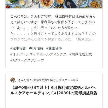
こんにちは。きんむぎです。 株主優待株は優待品がもら
えて嬉しいですが、権利落ちで株価が下がってしまうの
で「あ～。。。先に売っておいた方が良かっ
た。。。。」と思うことってよくありますよね？？ この
ブログではそんな疑問を解消するために、「権利確定前
３～４ヶ月に優待株を買って、権利確定月に売る」とい
#
途中報告
#
6月優待
#
株主優待
う実験をして報告していきたいと思います。 今回は権利
#
オルバヘルスケアホールディングス
#
前澤化成工業
確定数か月前に仕込んだ銘柄のうち、「6月が権利確定
#
ADワークスグループ
月」の銘柄について、6月1週目時点で儲かっているの
か、損しているのかをご報告したいと思います。 その1．
BRUNO(3140) その2．オルバヘルスケアホールディング
ス(2689) その3．前澤化成工業(…
•
きんむぎの優待株売買で儲けるブログ
4年前
【総合利回り4%以上】6月権利確定銘柄オルバヘ
ルスケアホールディングス(2689)の売却損益報告