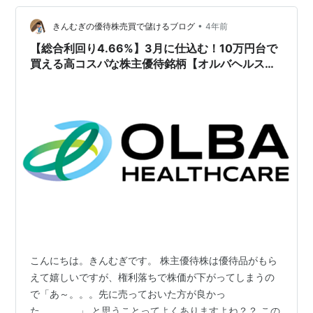
スケアホールディングス HPより オルバヘルスケアホー
ルディングスは本ブログで会社概要、株主優待の内容、
•
きんむぎの優待株売買で儲けるブログ
4年前
会社の業績、利回りや株価チャートなどを紹…
【総合利回り4.66%】3月に仕込む！10万円台で
買える高コスパな株主優待銘柄【オルバヘルスケ
アホールディングス(2689)】
こんにちは。きんむぎです。 株主優待株は優待品がもら
えて嬉しいですが、権利落ちで株価が下がってしまうの
で「あ～。。。先に売っておいた方が良かっ
た。。。。」 と思うことってよくありますよね？？ この