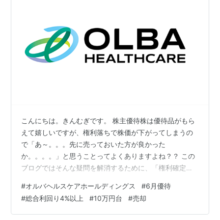
こんにちは。きんむぎです。 株主優待株は優待品がもら
えて嬉しいですが、権利落ちで株価が下がってしまうの
で「あ～。。。先に売っておいた方が良かった
か。。。。」と思うことってよくありますよね？？ この
ブログではそんな疑問を解消するために、「権利確定前
３～４ヶ月に優待株を買って、権利確定月に売る」とい
#
オルバヘルスケアホールディングス
#
6月優待
う実験をして報告していきたいと思います。 本日は6月
#
総合利回り4%以上
#
10万円台
#
売却
権利確定銘柄オルバヘルスケアホールディングス(2689)
を売却しましたので、損益を報告します！！ オルバヘル