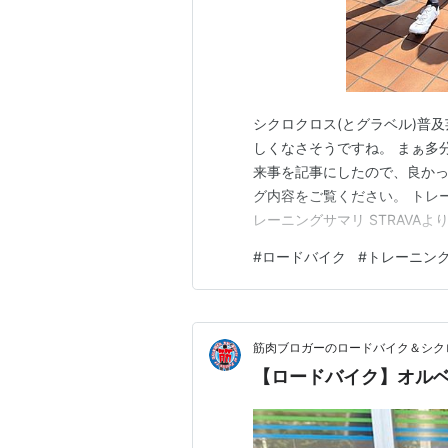
シクロクロス(とグラベル)普
しくなさそうですね。 まぁ多分
来事を記事にしたので、良かっ
グ内容をご覧ください。 トレーニ
レーニングサマリ STRAVAよ
STRAVAより抜粋！の図 感想 O
#
ロードバイク
#
トレーニン
※TOJで展示するとの事 てな
筋肉ブロガーのロードバイク＆シク
【ロードバイク】オルベ