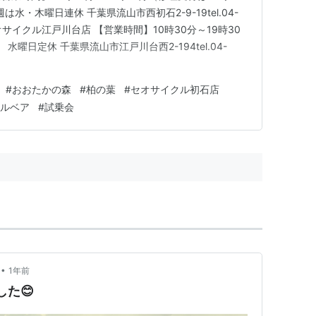
は水・木曜日連休 千葉県流山市西初石2-9-19tel.04-
プ セオサイクル江戸川台店 【営業時間】10時30分～19時30
水曜日定休 千葉県流山市江戸川台西2-194tel.04-
#
おおたかの森
#
柏の葉
#
セオサイクル初石店
ルベア
#
試乗会
•
1年前
した😊