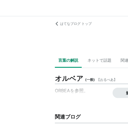
はてなブログ トップ
言葉の解説
ネットで話題
関
オルベア
(
一般
)
【
おるべあ
】
ORBEA
を参照。
関連ブログ