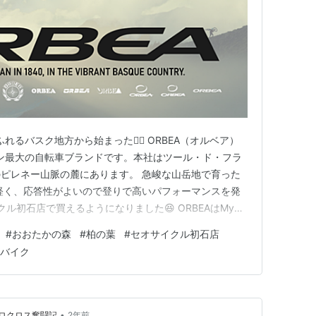
れるバスク地方から始まった🚴‍♀️ ORBEA（オルベア）
イン最大の自転車ブランドです。本社はツール・ド・フラ
ピレネー山脈の麓にあります。 急峻な山岳地で育った
は軽く、応答性がよいので登りで高いパフォーマンスを発
クル初石店で買えるようになりました😆 ORBEAはMy
略してMyO（マイオー）というカスタムオーダーシステム
#
おおたかの森
#
柏の葉
#
セオサイクル初石店
ーイメージを作成できます。 しかも、特別なソフトは必
バイク
•
ロクロス奮闘記
2年前