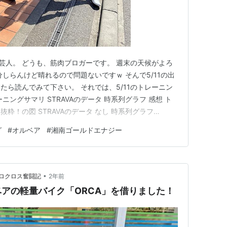
及芸人。 どうも、筋肉ブロガーです。 週末の天候がよろ
しらんけど晴れるので問題ないですｗ そんで5/11の出
たら読んでみて下さい。 それでは、5/11のトレーニン
ングサマリ STRAVAのデータ 時系列グラフ 感想 ト
り抜粋！の図 STRAVAのデータ なし 時系列グラフ
RBEA ORCA、一度ORBEA Japanへ返却します。
グ
#
オルベア
#
湘南ゴールドエナジー
訳で、返却場所まで自走する事にした。 ポジション…
•
ロクロス奮闘記
2年前
アの軽量バイク「ORCA」を借りました！