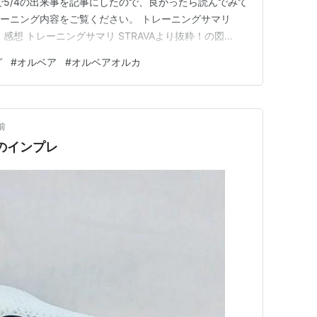
で5/4の出来事を記事にしたので、良かったら読んでみて
トレーニング内容をご覧ください。 トレーニングサマリ
フ 感想 トレーニングサマリ STRAVAより抜粋！の図
列グラフ 1 感想 後述するけど、この日はオルベアのORCA
グ
#
オルベア
#
オルベアオルカ
くことにした。 めっちゃ久しぶりのゼルコバジャー
前
のインプレ