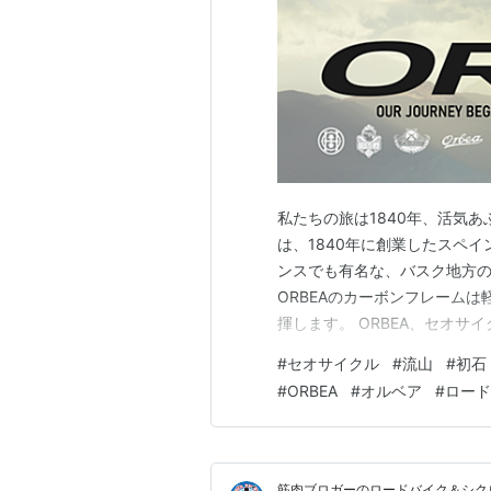
私たちの旅は1840年、活気あふ
は、1840年に創業したスペ
ンスでも有名な、バスク地方の
ORBEAのカーボンフレーム
揮します。 ORBEA、セオサイ
ORBEA（マイ・オルベア）
#
セオサイクル
#
流山
#
初石
を提供していて、Webでカラ
#
ORBEA
#
オルベア
#
ロード
要なくアナタのパソコン…
筋肉ブロガーのロードバイク＆シク