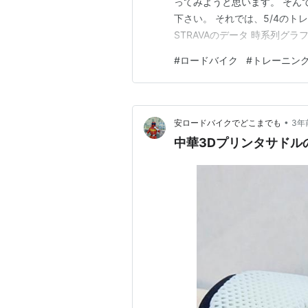
ってみようと思います。 そん
下さい。 それでは、5/4の
STRAVAのデータ 時系列グラ
STRAVAのデータ なし 時系
#
ロードバイク
#
トレーニン
を借りるので、自走で都内へ行
ジ！の図 1月に…
•
安ロードバイクでどこまでも
3年
中華3Dプリンタサドル