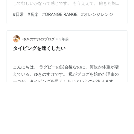
して欲しいかなって感じです。 もうええて。 飽きた飽き
たGERIネタは。 平成生まれが懐かしさを感じる名曲が令
#
日常
#
音楽
#
ORANGE RANGE
#
オレンジレンジ
和バージョンで戻ってきたらしい。 好きだったなぁとし
みじみしますね。 そう、この曲です。 youtu.be イ ケ ナ
イ 太 陽 ナーナーナーナナナーナナー
•
wwwwwwwwwwwwww これがコメントで流れてたあの
ゆきのすけのブログ
3年前
時代を懐かしむのもたまにはいいよな！！！ 平成生ま…
タイピングを速くしたい
こんにちは。 ラグビーの試合後なのに、何故か体重が増
えている、ゆきのすけです。 私がブログを始めた理由の
一つが、タイピングを早くしたいというのがあります。
何故、タイピングが早くなりたいかというと、仕事上、
パソコン業務が多く、タイピングの速さが仕事の速さ
に、多々に影響するからなのです。 ちなみに、会社の方
#
寿司打
#
タイピング
#
ブラインドタッチ
#
寿司
は、私以外に全員めちゃくちゃ速いです。ブラインドタ
#
魚べい
#
寿司食べたい
#
オレンジレンジ
ッチなんて、平仮名を読むくらい当たり前にやります。
（多分、私が出来なさすぎるだけ。） ですので、こうや
って面白投稿をする事により、自分の練習にもなってい