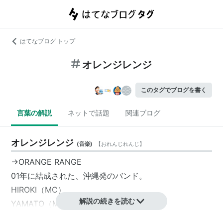
はてなブログ トップ
オレンジレンジ
このタグでブログを書く
言葉の解説
ネットで話題
関連ブログ
オレンジレンジ
(
音楽
)
【
おれんじれんじ
】
→ORANGE RANGE
01年に結成された、沖縄発のバンド。
HIROKI（MC）
解説の続きを読む
YAMATO（MC）
RYO（MC）