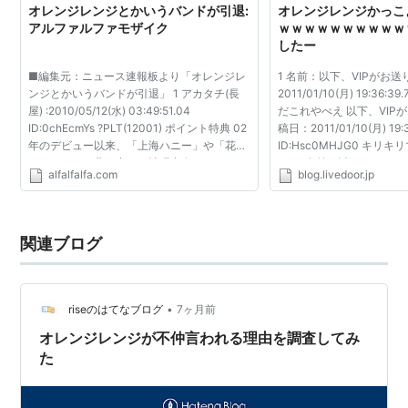
オレンジレンジとかいうバンドが引退:
オレンジレンジかっこ
アルファルファモザイク
ｗｗｗｗｗｗｗｗｗｗｗ
したー
■編集元：ニュース速報板より「オレンジレ
1 名前：以下、VIPがお送
ンジとかいうバンドが引退」 1 アカタチ(長
2011/01/10(月) 19:36:39.
屋) :2010/05/12(水) 03:49:51.04
だこれやべえ 以下、VIPが
ID:0chEcmYs ?PLT(12001) ポイント特典 02
稿日：2011/01/10(月) 19:3
年のデビュー以来、「上海ハニー」や「花」
ID:Hsc0MHJG0 キリ
など、ヒット曲を出した沖縄出身バンドの
た 11 名前：以下、VIPが
alfalfalfa.com
blog.livedoor.jp
「ORANGE RANGE」が、レコード会社との
日：2011/01/10(月) 19:39:
契約を終了し、インディーズに戻る...
ID:fXbRtt230 いま何してんだ
関連ブログ
•
riseのはてなブログ
7ヶ月前
オレンジレンジが不仲言われる理由を調査してみ
た