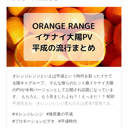
オレンジレンジといえば平成という時代を彩ったイケて
る陽キャグループ。 そんな彼らのヒット曲イケナイ大陽
のPVが令和バージョンとして公開され話題になっていま
す。 もちろん、もう見ましたよね？！えっまだ！？ 昭和
平成生まれ、オレンジレンジ育ちの人は是非1度見てみて
ください！ そこには平成時代に流行ったモノや出来事が
#
オレンジレンジ
#
致死量の平成
たっっくさん詰まっているのでいくつかご紹介します！
#
プロモーションビデオ
#
平成時代
イケナイ大陽PVにみる平成の流行 学校の校門 青春アミ