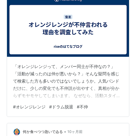
「オレンジレンジって、メンバー同士が不仲なの？」
「活動が減ったのは仲が悪いから？」そんな疑問を感じ
て検索した方も多いのではないでしょうか。人気バンド
だけに、少しの変化でも不仲説が出やすく、真相が分か
らずモヤモヤしてしまいます。 なぜなら、活動スタイル
の変化やメディア露出の減少、メンバーそれぞれの立場
#
オレンジレンジ
#
ドラム脱退
#
不仲
の違いなどが、「不仲」という言葉に置き換えられて広
まっているからです。実際の発言や行動を整理すれば、
違った見え方がしてきます。 この記事では、・オレンジ
•
レンジが不仲と言われ始めたきっかけ・噂が広がった理
何か食べつつ急いでゐる
10ヶ月前