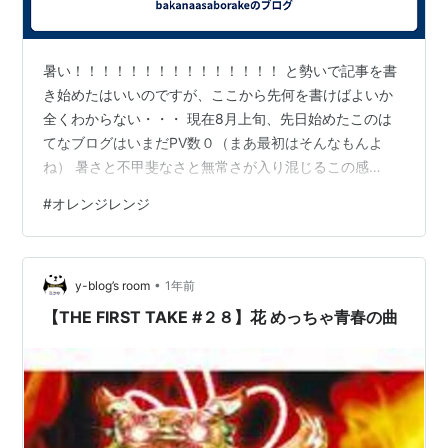
暑い！！！！！！！！！！！！！！！ と勢いで記事を書
き始めたはいいのですが、ここから先何を書けばよいか
全くわからない・・・ 現在8月上旬、先日始めたこのは
てなブログはいまだPV数０（まあ最初はそんなもんよ
ね） 暑さと不甲斐なさと無常さが入り混じるこの感
情・・・ ここで一句 パソコンの 熱さでやけど 残暑かな
#
オレンジレンジ
オレンジレンジってそろそろ夏の季語になってもいいと
思うんですよね。 なんでならないのかな もうなってる？
最近すごい人気で。リバイバルってやつですか？ やっぱ
•
りみんな平成を求めているんだなぁ
y-blog’s room
1年前
【THE FIRST TAKE #２８】花 めっちゃ青春の曲