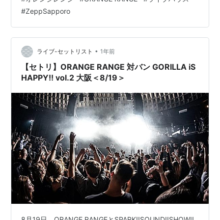
ブこんなだったよ ・秋分の日の札幌の服装ってこんなだ
#
ZeppSapporo
よ 的なことをまとめました。 感想を共有したくてライブ
レポをググってみたけど、まじでひとつもヒットしなく
て、もうブログの時代オワタ…書くのやめよかなと思っ
たけど、イケナイ太陽令和verの精神を受け継いで、平…
•
ライブ-セットリスト
1年前
【セトリ】ORANGE RANGE 対バン GORILLA iS
HAPPY!! vol.2 大阪＜8/19＞
8月19日、ORANGE RANGEとSPARK!!SOUND!!SHOW!!