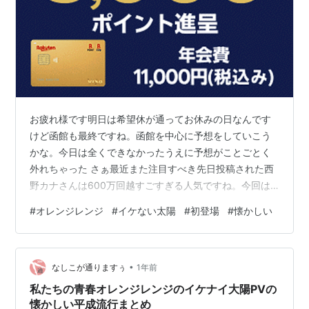
お疲れ様です明日は希望休が通ってお休みの日なんです
けど函館も最終ですね。函館を中心に予想をしていこう
かな。今日は全くできなかったうえに予想がことごとく
外れちゃった さぁ最近また注目すべき先日投稿された西
野カナさんは600万回越すごすぎる人気ですね。今回は
オレンジレンジライブこそは行ったことないけどイケな
#
オレンジレンジ
#
イケない太陽
#
初登場
#
懐かしい
い太陽を含めまさに青春時代の曲たちばかり リンクTHE
FIRST TAKELISAの曲をきくことが多いですけど鬼滅の刃
関連ででも西野カナさんも含めオレンジレンジが出演す
•
ると嬉しいですね。以心伝心 上海ハニーも期待して待と
なしこが通りますぅ
1年前
うかな。ぜひご覧ください
私たちの青春オレンジレンジのイケナイ大陽PVの
懐かしい平成流行まとめ