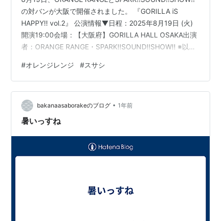
の対バンが大阪で開催されました。 『GORILLA iS
HAPPY!! vol.2』 公演情報▼日程：2025年8月19日 (火)
開演19:00会場：【大阪府】GORILLA HALL OSAKA出演
者：ORANGE RANGE・SPARK!!SOUND!!SHOW!! ※以
下、セトリになります。 【スポンサーリンク】
#
オレンジレンジ
#
スサシ
GORILLA iS HAPPY!! vol.2 8/19 大阪 GORILLA HALL
OSAKA セットリスト▼ ・ORANGE RANGE 1. イケナイ
太陽2. 裸足のチェッコリー3. …
•
bakanaasaborakeのブログ
1年前
暑いっすね