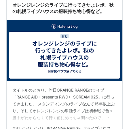
由・事実として分かっていること を、できるだけ分かり
オレンジレンジのライブに行ってきたよレポ。秋
やすく解説します。 オレンジレンジが不仲と言わ…
の札幌ライブハウスの服装持ち物心得など。
タイトルのとおり、昨日ORANGE RANGEのライブ
「RANGE AID+ presents RWD← SCREAM 025」に行っ
てきました。 スタンディングのライブなんて15年以上ぶ
り、そしてオレンジレンジの単独ライブは初参戦で色々
勝手がわからなくて行く前にめっちゃ調べたので、 ・ラ
イブハウスってこんなだったよ ・オレンジレンジのライ
#
オレンジレンジ
#
ORANGE RANGE
#
ライブハウス