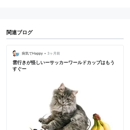
NAOTO（ギター）
YOH（ベース）
*1
KATCHAN（ドラム・脱退）
*2
大阪府出身。
そのキャッチーな曲調で人気を掴むも、一方で盗作疑惑
関連ブログ
が波紋を呼んでいる。
詳しくは「ORANGE RANGE」を参照。
•
病気でHappy
3ヶ月前
雲行きが怪しいーサッカーワールドカップはもう
すぐー
*1
:
RYOとYOHは兄弟
*2
:
沖縄出身では、なく岐阜生まれの大阪育ち