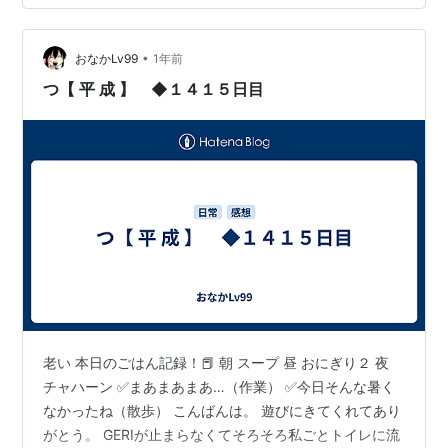
ーゴの振り付け 平成の年号発表会見 壁ドン 落書きスク
ールバックと上履き GTO ポッキーCM ガラケー(デコ) ご
くせん 未成年の主張(学校へ行こう) あいのり グリーン
•
おなかLv99
1年前
リプトン…
つ【 平 成 】 ◆１４１５日目
老い 本日のごはん記録！📕 朝 スープ 昼 おにぎり２ 夜
チャハーン ✅まあまあまあ…（作業） ✅今日そんな暑く
なかったね（散歩） こんばんは。 遊びにきてくれてあり
がとう。 GERIが止まらなくてそろそろ私ごとトイレに流