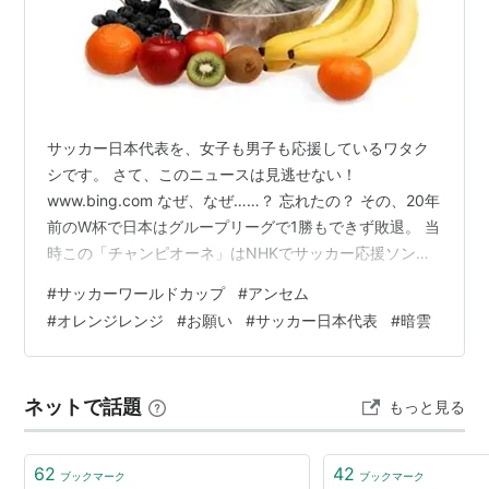
サッカー日本代表を、女子も男子も応援しているワタク
シです。 さて、このニュースは見逃せない！
www.bing.com なぜ、なぜ……？ 忘れたの？ その、20年
前のW杯で日本はグループリーグで1勝もできず敗退。 当
時この「チャンピオーネ」はNHKでサッカー応援ソング
として大々的に流されていました。 再度書きますが、日
#
サッカーワールドカップ
#
アンセム
本代表は「惨敗」と表現できる負けっぷりでした。 次に
#
オレンジレンジ
#
お願い
#
サッカー日本代表
#
暗雲
椎名林檎がNHKのサッカーソングを担当した2014年のブ
ラジルワールドカップ で、またまた日本代表は1分け2敗
でグループリーグで敗退。 オレンジで負け、りんごでま
ネットで話題
もっと見る
た負け。 頼むわ。 このdaznのニュース、まさに暗雲立
ち込めると…
62
42
ブックマーク
ブックマーク