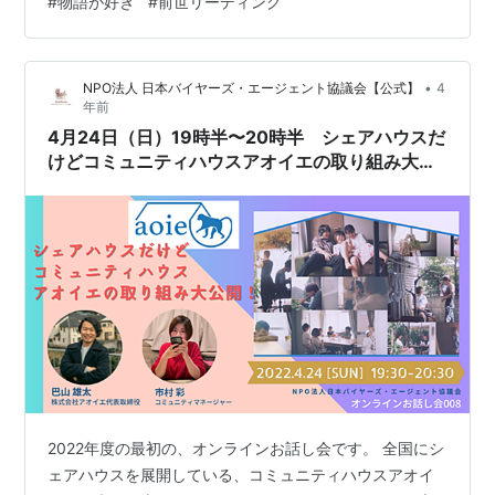
#
物語が好き
#
前世リーディング
なかなか お話する機会のない私たちの個人的な体験談 な
どをしてゆく予定です。 というか、オープンでお話でき
ないことを クローズドのお話会でやる、といった方が 良
•
NPO法人 日本バイヤーズ・エージェント協議会【公式】
4
いかもしれませんwww 次回のオンラインお話会のテー…
年前
4月24日（日）19時半〜20時半 シェアハウスだ
けどコミュニティハウスアオイエの取り組み大公
開！【NPO法人日本バイヤーズ・エージェント協
議会オンラインでお話し会008】
2022年度の最初の、オンラインお話し会です。 全国にシ
ェアハウスを展開している、コミュニティハウスアオイ