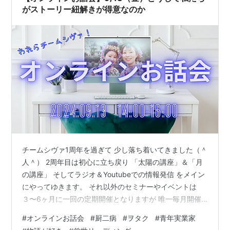
がストーリー紐解きが得意なのか
チームシヴァ1周年を過ぎて 少し落ち着いてきました（＾
人＾） 2周年目は初心に立ち戻り 「太陽の講座」＆「月
の講座」 そしてラジオ＆Youtubeでの情報発信 をメイン
にやってゆきます。 それ以外のセミナーやイベントは
３〜6ヶ月に一回の定期開催となりますが 唯一毎月開催
するのがオンラインお話会です。 次回は9月13日（金）
#
オンラインお話会
#
厨二病
#
ヲタク
#
青年実業家
13日の金曜日ですwww お話会ではラジオやYoutubeでは