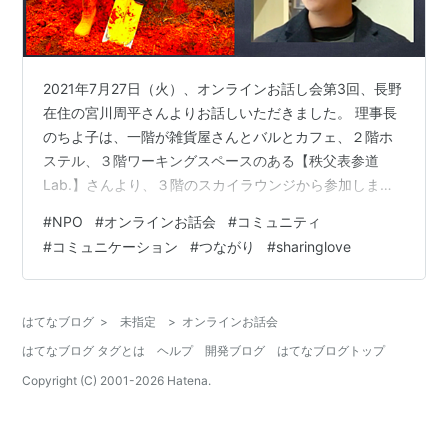
2021年7月27日（火）、オンラインお話し会第3回、長野
在住の宮川周平さんよりお話しいただきました。 理事長
のちよ子は、一階が雑貨屋さんとバルとカフェ、２階ホ
ステル、３階ワーキングスペースのある【秩父表参道
Lab.】さんより、３階のスカイラウンジから参加しまし
た！ スカイラウンジさん、ありがとうございました！ 以
#
NPO
#
オンラインお話会
#
コミュニティ
下、宮川さんからのレポートです。 長野市在住。1994年
#
コミュニケーション
#
つながり
#
sharinglove
生まれ（あいみょんさんと同学年）のフリーランス。
WEBライターと塾のスタッフ、NPO団体で活動するパラ
レルワーカーです。 「愛をわかちあう瞬間を増やした
はてなブログ
>
未指定
>
オンラインお話会
い」という想いから、sharing love クリエイターという
はてなブログ タグとは
ヘルプ
開発ブログ
はてなブログトップ
肩書きを自…
Copyright (C) 2001-
2026
Hatena.