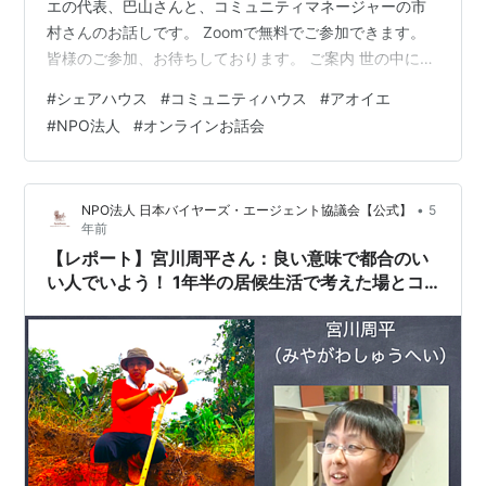
エの代表、巴山さんと、コミュニティマネージャーの市
村さんのお話しです。 Zoomで無料でご参加できます。
皆様のご参加、お待ちしております。 ご案内 世の中に
は、さまざまなコミュニティがあります。シェアハウス
#
シェアハウス
#
コミュニティハウス
#
アオイエ
は、最近メジャーになりつつあるコミュニティの一つ。
#
NPO法人
#
オンラインお話会
空き家問題や貧困問題などの社会課題の解決策としても
注目を集めるシェアハウスは、この10年で10倍にも増え
たそうです。 あなたの周りにも「住んでいる」という声
•
NPO法人 日本バイヤーズ・エージェント協議会【公式】
5
を耳にすることが増えたのではないでしょうか。 今回は
年前
アオイエという一風変わったシェ…
【レポート】宮川周平さん：良い意味で都合のい
い人でいよう！ 1年半の居候生活で考えた場とコ
ミュニティでの在り方 【NPO・JBAオンラインで
お話し会003】