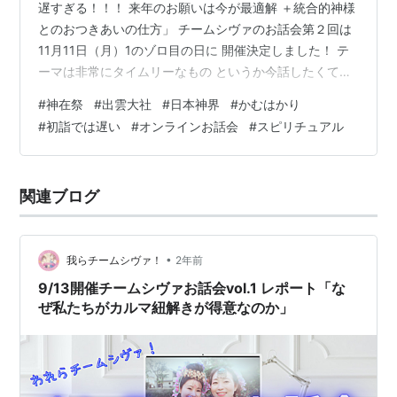
遅すぎる！！！ 来年のお願いは今が最適解 ＋統合的神様
とのおつきあいの仕方」 チームシヴァのお話会第２回は
11月11日（月）1のゾロ目の日に 開催決定しました！ テ
ーマは非常にタイムリーなもの というか今話したくて仕
方ない！ と言うものにしました（笑） まず前半は なぜ
#
神在祭
#
出雲大社
#
日本神界
#
かむはかり
新しい年のお願いは 初詣では遅すぎる！のか その理由を
#
初詣では遅い
#
オンラインお話会
#
スピリチュアル
お話しします。 旧暦10月は日本と日本の神様方にとって
年間最大行事の１つである 「かむはかり」が開催される
時です。 この時期、出雲大社では「神在祭」が 開催され
関連ブログ
ます。 ですから出雲では「神無月」ではなく 「神在月」
と言…
•
我らチームシヴァ！
2年前
9/13開催チームシヴァお話会vol.1 レポート「な
ぜ私たちがカルマ紐解きが得意なのか」