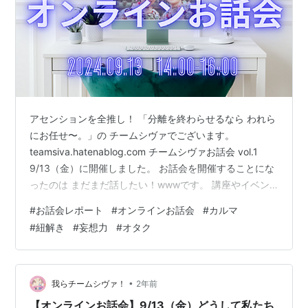
アセンションを全推し！ 「分離を終わらせるなら われら
にお任せ〜。」の チームシヴァでございます。
teamsiva.hatenablog.com チームシヴァお話会 vol.1
9/13（金）に開催しました。 お話会を開催することにな
ったのは まだまだ話したい！wwwです。 講座やイベン
トでは 講座内容をきちんとお伝えしないと！ なので面白
#
お話会レポート
#
オンラインお話会
#
カルマ
いけど時間的制約のため 話せないものが沢山ありまし
#
紐解き
#
妄想力
#
オタク
て。 お話きれない（できない）ものとは ①私たちの個
人体験談 （面白いけど長いwww） ②個人的見解 （ぶっ
ちゃけた感情www） ②情報としてオープンするには ま
だ早すぎる！ （炎上、それ以上になるかも？）…
•
我らチームシヴァ！
2年前
【オンラインお話会】9/13（金）どうして私たち