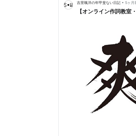
•
吉里颯洋の年甲斐ない日記
5ヶ月
【オンライン作詞教室・