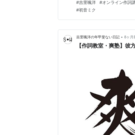
#
吉里颯洋
#
オンライン作詞
#
初音ミク
•
吉里颯洋の年甲斐ない日記
8ヶ月
【作詞教室・爽塾】彼