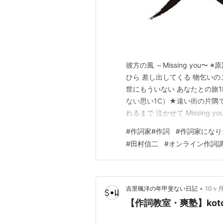
彼方の風 ～Missing you〜
ひら 差し出してくる 物乞いの
世にもういない あなたとの旅1
ない思い1C）★遠い街の片隅
れるまで 泣かせて Missing y
葉もわからない ざわめきの中 
#
作詞家#作詞
#
作詞家になり
かり2B） ふと肩を抱く 風に
#
田村信二
#
オンライン作詞
•
吉里颯洋の年甲斐ない日記
10ヶ
【作詞教室・爽塾】kot