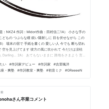
 ※原題：NKZ4 作詞：Midori作曲：田村信二1A） 小さな手の
こどもの つぶらな瞳 鋭い陽射しに 目を伏せながら この
B） 場末の宿で 手紙を書くの 愛しい人 今でも 断ち切れ
で 空を見上げてます 彼方の風に吹かれて 今だけは涙枯
ou, Darling… 2A） あてもないままに 路地をさまよう 言
胸によぎるのは あなたとふたり 何度も旅した 思い出ば
たい
#
作詞家デビュー
#
作詞家
#
吉里颯洋
まどろむ 夢の中…
講座・爽塾
#
作詞教室・爽塾
#
初音ミク
#
GReeeeN
月前
onohaさん卒業コメント