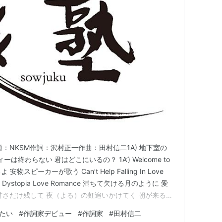
ce ※原題：NKSM作詞：沢村正一作曲：田村信二1A) 地下室の
は終わらない 君はどこにいるの？ 1A’) Welcome to
物スピーカーが歌う Can’t Help Falling In Love
nce Dystopia Love Romance 満ちて欠ける月のように 愛
甘さだけ残して 夜（よる）の虹追いかけてく 朝が来るま
と違う人に抱かれてる 2A) 「あいつなんか…
たい
#
作詞家デビュー
#
作詞家
#
田村信二