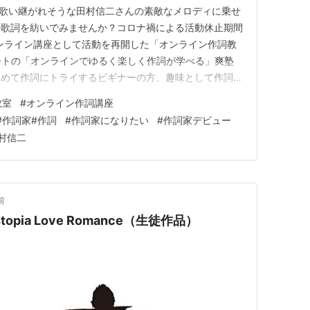
も歌い継がれそうな田村信二さんの素敵なメロディに乗せ
の歌詞を紡いでみませんか？コロナ禍による活動休止期間
オンライン講座として活動を再開した「オンライン作詞教
タートの「オンラインでゆるく楽しく作詞が学べる」爽塾
初めて作詞にトライするビギナーの方、趣味として作詞を
として作詞のスキルを伸ばしたい方、プロ志向の方、いず
教室
#
オンライン作詞講座
作詞に取り組む方なら、すべてのカリキュラムを終えた後
#
作詞家#作詞
#
作詞家になりたい
#
作詞家デビュー
楽しんでいける』よう…
村信二
前
pia Love Romance（生徒作品）