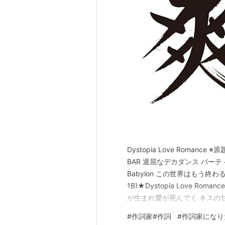
Dystopia Love Roman
BAR 退屈なデカダンス パーティー
Babylon この世界はもう終わるよ 安
1B)★Dystopia Love Roma
が生まれ愛が死んでく キスの
での夢 もう君の顔も忘れて 君
#
作詞家#作詞
#
作詞家になり