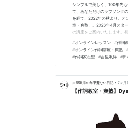
シンプルで美しく、100年先
て、あなただけのラブソング
を経て、2022年の秋より、
室・爽塾」。2026年4月ス
の講座をご案内いたします。
楽しみたい方、ボーカリスト
#
オンラインレッスン
#
作詞
れも歓迎いたします。初めて
#
オンライン作詞講座・爽塾
には『作詞を一生の趣味として
#
作詞家志望
#
吉里颯洋
#
田
•
吉里颯洋の年甲斐ない日記
7ヶ月
【作詞教室・爽塾】Dysto