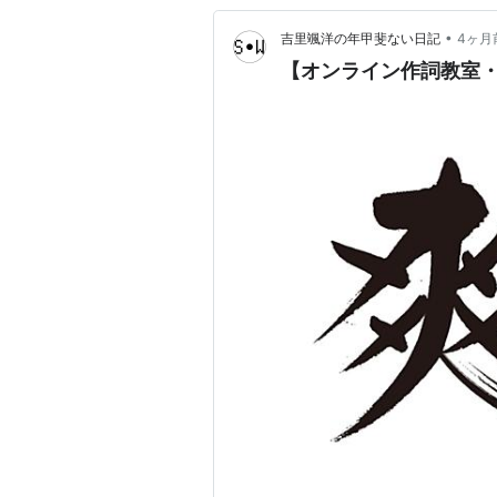
•
吉里颯洋の年甲斐ない日記
4ヶ月
【オンライン作詞教室・