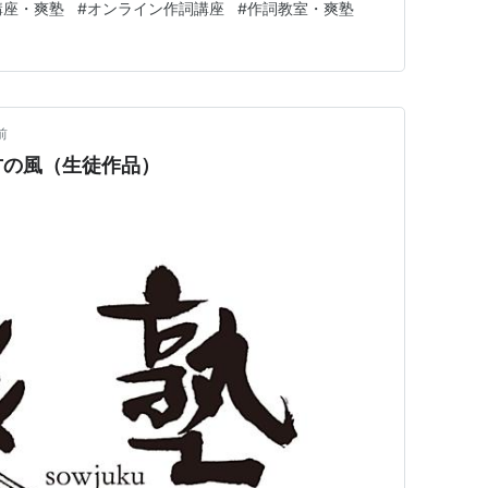
講座・爽塾
#
オンライン作詞講座
#
作詞教室・爽塾
前
方の風（生徒作品）