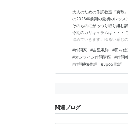
大人のための作詞教室『爽塾』
の2026年前期の最初のレッ
そのものにがっつり取り組む
今期のカリキュラムは・・・ 
進めていきます。ゆるい感じの
スンは、楽曲を聴いたその場
#
作詞家
#
吉里颯洋
#
田村信
会議」を初体験してもらいま
#
オンライン作詞講座
#
作詞
ッスンで、まったくの作詞未経
#
作詞家#作詞
#
Jpop 歌詞
関連ブログ