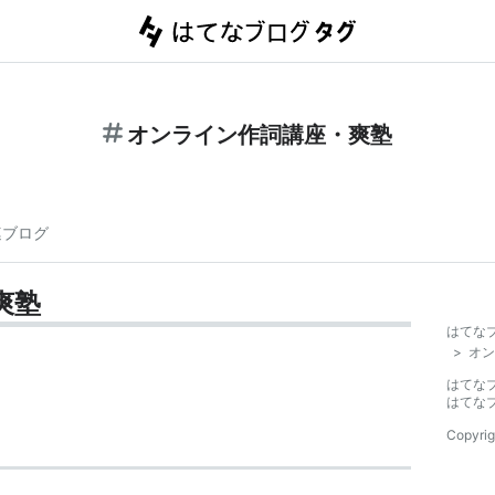
オンライン作詞講座・爽塾
連ブログ
爽塾
はてな
>
オン
はてな
はてな
Copyrig