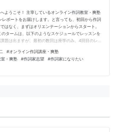
へようこそ！ 主宰しているオンライン作詞教室・爽塾
スンレポートをお届けします。と言っても、初回から作詞
訳ではなく、まずはオリエンテーションからスタート。
このタームは、以下のようなスケジュールでレッスンを
課題は出ますが、最初の数回は座学のみ。4回目のレッ
でどんな歌詞を書くのかをプランニングする楽しい「企画
二
#
オンライン作詞講座・爽塾
す。爽塾で過去に学んだ生徒さんの誰もが体験したこのレ
教室・爽塾
#
作詞家志望
#
作詞家になりたい
験の方であっても「あ、自…