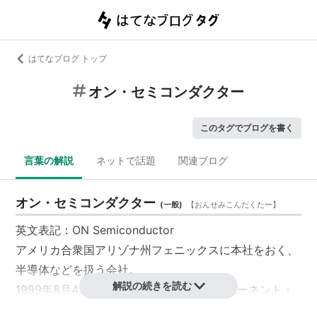
はてなブログ トップ
オン・セミコンダクター
このタグでブログを書く
言葉の解説
ネットで話題
関連ブログ
オン・セミコンダクター
(
一般
)
【
おんせみこんだくたー
】
英文表記
：
ON Semiconductor
アメリカ合衆国
アリゾナ州
フェニックス
に本社をおく、
半導体などを扱う会社。
解説の続きを読む
1999年8月4日、
モトローラ
の半導体コンポーネント・
グループからスピンアウトして発足。