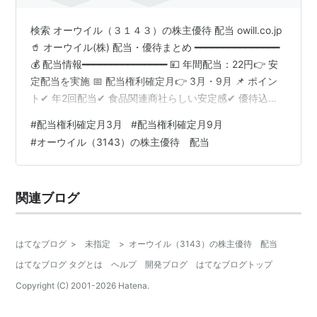
検索 オーウイル（３１４３）の株主優待 配当 owill.co.jp
🥤 オーウイル(株) 配当・優待まとめ ━━━━━━━━━━━━━━━
💰 配当情報━━━━━━━━━━━━━━━ 💴 年間配当：22円👉 安
定配当を実施 📅 配当権利確定月👉 3月・9月 📌 ポイン
ト✔ 年2回配当✔ 食品関連商社らしい安定感✔ 優待込み
の総合利回りも魅力✔ QUOカード優待あり
#
配当権利確定月3月
#
配当権利確定月9月
━━━━━━━━━━━━━━━🎁 株主優待情報（重要）
#
オーウイル（3143）の株主優待 配当
━━━━━━━━━━━━━━━ 📅 優待権利確定月👉 9月 🎁 優待内
容 ① オリジナルQUOカード✨② ギフト商品（食料品）
✨ ━━━━━━━━━━━━━━━📦 優待条件━━━…
関連ブログ
はてなブログ
>
未指定
>
オーウイル（3143）の株主優待 配当
はてなブログ タグとは
ヘルプ
開発ブログ
はてなブログトップ
Copyright (C) 2001-
2026
Hatena.