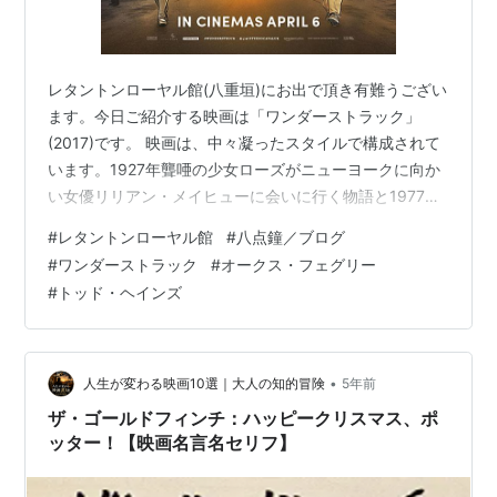
レタントンローヤル館(八重垣)にお出で頂き有難うござい
ます。今日ご紹介する映画は「ワンダーストラック」
(2017)です。 映画は、中々凝ったスタイルで構成されて
います。1927年聾唖の少女ローズがニューヨークに向か
い女優リリアン・メイヒューに会いに行く物語と1977年
少年ベンが父親に会うために亡くなった母親の遺品「ワ
#
レタントンローヤル館
#
八点鐘／ブログ
ンダーストラック」の中のしおりに書かれた電話番号か
#
ワンダーストラック
#
オークス・フェグリー
らニューヨークに向う物語が交互に組み合われてそこが
#
トッド・ヘインズ
この作品の魅力ですが、うーん、何というか構成が良く
ありません。 同様の作品に名作「ゴッドファーザー
PARTⅡ」がありますが、あの作品程スムーズな展開にな
っていません。そこが残念なとこ…
•
人生が変わる映画10選｜大人の知的冒険
5年前
ザ・ゴールドフィンチ：ハッピークリスマス、ポ
ッター！【映画名言名セリフ】