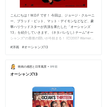
こんにちは！W.D.F です！ 今回は、ジョージ・クルーニ
ー、ブラッド・ピット、マット・デイモンなどなど、豪
華ハリウッドスターが共演を果たした「オーシャンズ
13」を紹介していきます。 (ネタバレなし) チーム"オー
シャンズ"の最後の闘いが今始まる！ (C)2007 Warner
Bros. Entertainment Inc - U.S., Canada, Bahamas &
#
洋画
#
オーシャンズ13
Bermuda.(C)2007 Village Roadshow Films (BVI) Limited
- All Other Territories あらすじ オーシャンズの一員のル
ーベンが危篤状態に陥ってしまう。 …
•
映画の感想と日常風景
8年前
オーシャンズ13