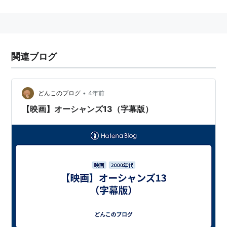
監督：
スティーブン・ソダーバーグ
製作：
ジェリー・ワイントローブ
製作総指揮：
ジョージ・クルーニー
、
スティーブ
ン・ソダーバーグ
、
スーザン・イーキンス
、
グレゴ
関連ブログ
リー・ジェイコブズ
、
ブルース・バーマン
、
フレデ
リック・W・ブロスト
脚本：
ブライアン・コッペルマン
、
デヴィッド・レ
•
どんこのブログ
4年前
ヴィーン
【映画】オーシャンズ13（字幕版）
撮影：
ピーター・アンドリュース
（
スティーブン・
ソダーバーグ
の変名）
編集：
スティーヴン・ミリオン
音楽：
デヴィッド・ホームズ
出演
ジョージ・クルーニー
ブラッド・ピット