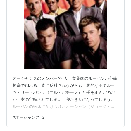
オーシャンズのメンバーの1人、実業家のルーベンが心筋
梗塞で倒れる。皆に反対されながらも世界的なホテル王
ウィリー・バンク（アル・パチーノ）と手を組んだのだ
が、案の定騙されてしまい、寝たきりになってしまう。
ルーベンの病床にかけつけたオーシャン（ジョージ・ク
ルーニー）たちは、仇をとるために計画をたてるが、バ
#
オーシャンズ13
ンクの新たにラスベガスに建設するカジノホテルは、最
新鋭の人工知能を持つセキュリティに守られていた…。