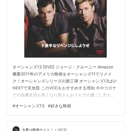
オーシャンズ13 [DVD] ジョージ・クルーニー Amazon
概要2011年のアメリカ映画をオーシャンズ11でリメイ
ク！オーシャンズシリーズの第三弾 オーシャンズ13はU-
NEXTで見放題 このVODをおすすめする理由 今やコロナ
での自粛生活も長くなり皆さんおうちでの過ごし方も慣
れてきている頃だと思います。自分なりの趣味を見つけ
#
オーシャンズ13
#
好きな映画
てそれに時間を費やし外出できないこのご時世過ごされ
てるかと思います。そのひとつの趣味として映画鑑賞を
されている方も多いのではないでしょうかVOD（ビデオ
•
オンデマンド）はAmazonプライム、Netflix、U-NEXT、
今夜は映画ナイト！
6年前