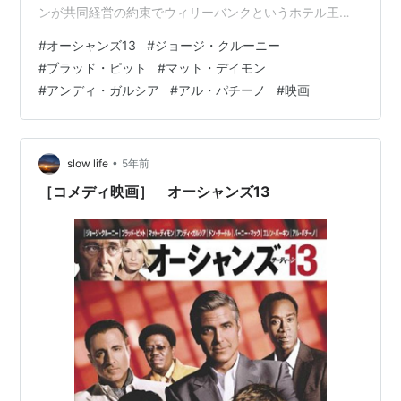
ンが共同経営の約束でウィリーバンクというホテル王に
投資、オーシャンらのアイツは裏切るでって忠告をシナ
#
オーシャンズ13
#
ジョージ・クルーニー
トラと握手したって だけで全く聞かずに騙されて、ショ
#
ブラッド・ピット
#
マット・デイモン
ックで心筋梗塞になったもんだから みんなで復讐するで
#
アンディ・ガルシア
#
アル・パチーノ
#
映画
ってストーリー。 今回の敵はアルパチーノですよ。 すっ
かりおじいちゃんになっちゃったけど。 今の方が何か好
きだ。 やっぱりこの作品は面白い。 あんだけ派手にし…
•
slow life
5年前
［コメディ映画］ オーシャンズ13