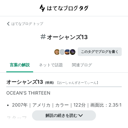
はてなブログ トップ
オーシャンズ13
このタグでブログを書く
言葉の解説
ネットで話題
関連ブログ
オーシャンズ13
(
映画
)
【
おーしゃんずさーてぃーん
】
OCEAN'S THIRTEEN
2007年｜アメリカ｜カラー｜122分｜画面比：2.35:1
解説の続きを読む
スタッフ