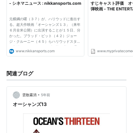
- シネマニュース : nikkansports.com
すじキャスト評価 オ
弾映画 - THE ENTER
DIARIES
『オーシャンと十一人の仲間』(1960年、ルイス・マイ
元横綱の曙（３７）が、ハリウッドに進出す
る。超大作映画「オーシャンズ１３」（来年
ルストン監督)のリメイク及び続編である『オーシャン
６月全米公開）に出演することが１５日、分
ズ11』(2001年、スティーヴン・ソダーバーグ監督)と
かった。ブラッド・ピット（４２）ジョー
ジ・クルーニー（４５）らハリウッドスター
『オーシャンズ12』(2004年、同監督)の続編。
が集結するヒットシリーズの第３弾で、曙は
www.nikkansports.com
www.myprivatecomed
力士役で登場。同作は既に８月中旬に撮影が
始まっており、曙も...
関連ブログ
•
雲散霧消
5年前
オーシャンズ13