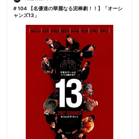
Huluと多くの動画配信サービスが充実しており…
# 104 【名優達の華麗なる泥棒劇！！】「オーシ
ャンズ13」