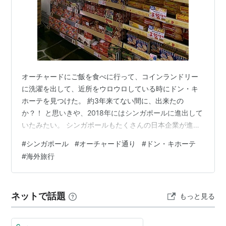
オーチャードにご飯を食べに行って、コインランドリー
に洗濯を出して、近所をウロウロしている時にドン・キ
ホーテを見つけた。 約3年来てない間に、出来たの
か？！ と思いきや、2018年にはシンガポールに進出して
いたみたい。 シンガポールもたくさんの日本企業が進出
しており、多少高いとは言え住んでいる方にも便利にな
#
シンガポール
#
オーチャード通り
#
ドン・キホーテ
んではないでしょうか。 それにしても、あの「ドンドン
#
海外旅行
ドン、ドンキー、ドン・キホーテ♪」という歌もそのま
ま。ごちゃごちゃした陳列、丸っこいPOPも日本とほぼ
一緒。 シンガポールなのか？！ここ！？と錯覚するくら
ネットで話題
もっと見る
い。 結構混んでいて、中を見ていないのだけど、バラマ
キ土産とか、ここで調達できるのかなー…