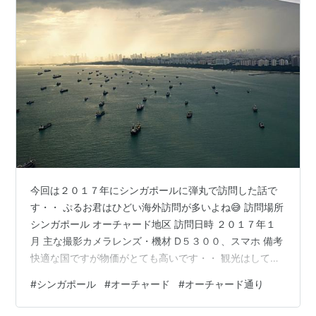
今回は２０１７年にシンガポールに弾丸で訪問した話で
す・・ ぷるお君はひどい海外訪問が多いよね😅 訪問場所
シンガポール オーチャード地区 訪問日時 ２０１７年１
月 主な撮影カメラレンズ・機材 D５３００、スマホ 備考
快適な国ですが物価がとても高いです・・ 観光はしてま
せん。海外に行った気分になって貰えればと思います❗ 南
#
シンガポール
#
オーチャード
#
オーチャード通り
の国の雲が大好きです😊 ANAの機内食です♪海外行けな
いし懐かしいなー😊 ７時間程度のフライトでシンガポー