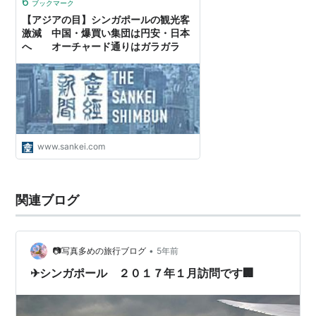
6
ブックマーク
【アジアの目】シンガポールの観光客
激減 中国・爆買い集団は円安・日本
へ オーチャード通りはガラガラ
www.sankei.com
関連ブログ
•
📷写真多めの旅行ブログ
5年前
✈シンガポール ２０１７年１月訪問です🏢