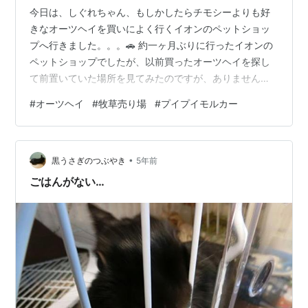
今日は、しぐれちゃん、もしかしたらチモシーよりも好
きなオーツヘイを買いによく行くイオンのペットショッ
プへ行きました。。。🚗 約一ヶ月ぶりに行ったイオンの
ペットショップでしたが、以前買ったオーツヘイを探し
て前置いていた場所を見てみたのですが、ありません。
で、よく見ると、背中の方の棚一面が牧草売り場になっ
#
オーツヘイ
#
牧草売り場
#
プイプイモルカー
ているではありませんか…！！ こ、これは！！うさぎ飼
いが爆増えしてる？？？ もしくはモルモット革命？？？
巷では『プイプイモルカー』というモルモットのパペッ
•
トアニメが幼児向けに流行っているという話だし、何よ
黒うさぎのつぶやき
5年前
り、このコロナ渦で、お家での楽しみも尽きてきて、家
ごはんがない…
族だけでは持たない…！ じゃ、ペット飼おう…