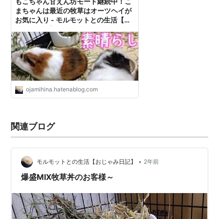
もこちゃん甘えん坊モード継続中！こ
まちゃんは最近の牧草はオーツヘイが
お気に入り - モルモットとの生活【お
じゃみ日記】
ojamihina.hatenablog.com
関連ブログ
•
モルモットとの生活【おじゃみ日記】
2年前
爆盛MIX牧草丼のお客様～