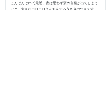
こんばんは(^-^)最近、夜は思わず褒め言葉が出てしまう
ほど、大きなコロコロうんちをするうさぎのつきです。
うさぎのつき 「つきちゃん、いいウンチしてるやんー！
ほんとうに賢いねー！」って、褒めまくっています！去
年の初めまで１番刈りチモシーをメインにあげていたの
ですが、ある時からオーツヘイをあげるようになり、そ
#
牧草
#
うさぎ
#
オーツヘイ
#
１番刈り牧草