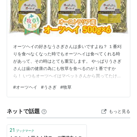
オーツヘイの好きなうさぎさんは多いですよね？ １番刈
りを食べなくなった時でもオーツヘイは食べてくれる時
があって、その時はとても重宝します。 やっぱりうさぎ
さんは歯の健康の為にも牧草を食べるのが１番ですか
ら！ いつもオーツヘイはマペットさんから買ってたけれ
ど、ここ数か月間はずっと粉が多くて、食べられる部分
#
オーツヘイ
#
うさぎ
#
牧草
が少なくなっていました。 なので、他に安くて質の良い
オーツヘイはないかと探していたら、今回、楽天市場か
ら見つけたのです。 安いうえに粉が無かった・・・そし
ネットで話題
もっと見る
てうさぎさんの食いつきも良い。 それがこちらです。
【人気商品】うさぎ牧草 ウサギ オーツヘイ 500g×6袋
オーストラリア産 牧草王国 う…
21
ブックマーク