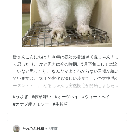
皆さんこんにちは！ 今年は春始め暑過ぎて夏じゃん！っ
て思ったり、 かと思えば今の時期、5月下旬にしては涼
しいなと思ったり、 なんだかよくわからない天候が続い
ていますね。 気圧の変化も激しい時期で、かつ大換毛シ
ーズン・・・。 なるちゃんも突然換毛が開始しました。
この時期は人間もですけど、特にうさぎさんは体調を崩
#
うさぎ
#
牧草嫌い
#
オーツヘイ
#
ウィートヘイ
しやすい時期ですよね。 体調第一に過ごしていきましょ
#
カナダ産チモシー
#
生牧草
う！！ ちなみになるちゃんも1年半ほど前までは、 この
季節になると毎週のように体調を崩していました。 この1
年ほど食生活に変化をつけてみたり、ペレットを変えた
りと色々試した結果、 ようやく鬱滞まみれの生活から脱
•
たれみみ日和
5年前