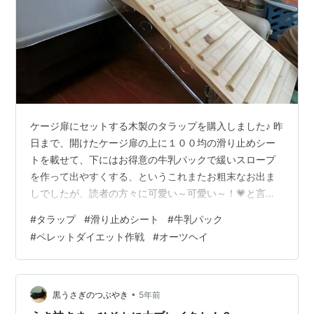
ケージ扉にセットする木製のタラップを購入しました♪ 昨
日まで、開けたケージ扉の上に１００均の滑り止めシー
トを載せて、下にはお得意の牛乳パックで緩いスロープ
を作って出やすくする、というこれまたお粗末なお出ま
しでしたが、読者の方々に可愛い～可愛い～！💗と言っ
てもらってるのだから、滑り止めシートからグレードア
#
タラップ
#
滑り止めシート
#
牛乳パック
ップです✨ そのままだと傾斜が急でプラスチックも滑る
#
ペレットダイエット作戦
#
オーツヘイ
ので、おっかなくて出れらないというのはちょっと笑っ
てしまいます。いやいや。足の裏がモフモフしてて滑る
のですね。しぐれちゃん🐰 あ、そうそう。ブログの投稿
が１００回越えたのも記念してです！いつの頃からか三
•
黒うさぎのつぶやき
5年前
日坊主が得意になったお母ちゃんが、ブログを…