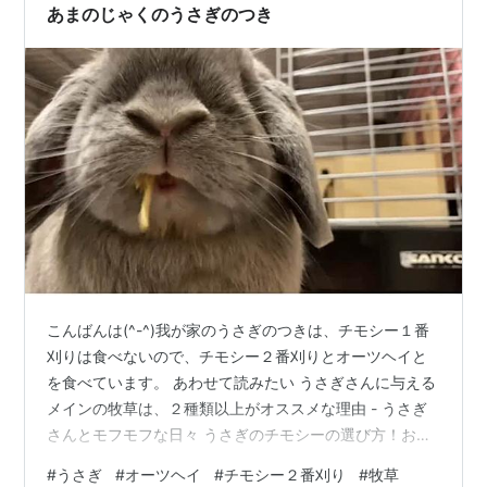
出できました。 そんな牧草…
あまのじゃくのうさぎのつき
こんばんは(^-^)我が家のうさぎのつきは、チモシー１番
刈りは食べないので、チモシー２番刈りとオーツヘイと
を食べています。 あわせて読みたい うさぎさんに与える
メインの牧草は、２種類以上がオススメな理由 - うさぎ
さんとモフモフな日々 うさぎのチモシーの選び方！おう
ちのうさぎさんが好きなチモシー牧草を見つけよう！ -
#
うさぎ
#
オーツヘイ
#
チモシー２番刈り
#
牧草
うさぎさんとモフモフな日々 違う牧草入れにそれぞれ入