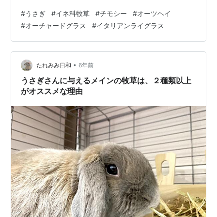
ぎの主食になる理由 主なイネ科の牧草とは？ チモシー
#
うさぎ
#
イネ科牧草
#
チモシー
#
オーツヘイ
イタリアンライグラス、オーチャードグラス、オーツヘ
#
オーチャードグラス
#
イタリアンライグラス
イ オオムギ クレイングラス（カラードギニアグラス）
バミューダグラス（ギョウギシバ） トールフェスク（オ
ニウシノケグサ） メドウフェスク（ヒロハノウシノケグ
サ） ペレニアルライグラス うさぎにあげる牧草の選び方
•
たれみみ日和
6年前
まずはチモシー 色々な…
うさぎさんに与えるメインの牧草は、２種類以上
がオススメな理由