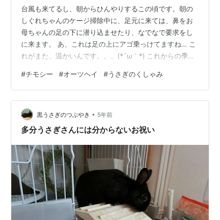
台風も来てるし、朝からひんやりするこの頃です。朝の
しぐれちゃんのケージ掃除中に、足元に来ては、鼻をお
母ちゃんの足の下に潜り込ませたり、なでなで要求をし
に来ます。 あ、これは足の上にアゴ乗っけてますね… こ
れがまた、温かいんです。。。(*´ω｀*) これからの季節
はしぐれちゃんがくっついてきてくれると心も体も温ま
#
チモシー
#
オーツヘイ
#
うさぎのくしゃみ
ります❤（正確には心と足） ラビットファーです。＋し
ぐれちゃんの愛…ぬくもり…もう、ラブラブになるしかあ
りません。お母ちゃんは、昔から動物が好きでしたが、
•
動物関係の仕事がしたいとか考えたことがありませんで
黒うさぎのつぶやき
5年前
した。けれども、子供の頃にうさぎさんを飼ってたら、
多分うさぎさんには分からないお祝い
結婚しなくてもうさぎさんが居ればい…