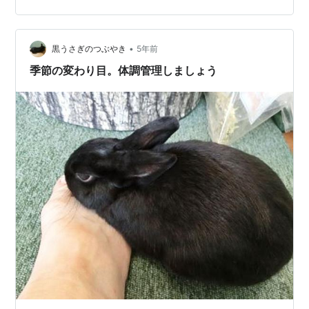
れているのすが、一時期にはオーツヘイの方が好きだか
らオーツヘイの方を多く入れるようにしてたんです。オ
•
ーツヘイの方がなくなるのが早いから、少なくなると足
黒うさぎのつぶやき
5年前
したりしてました。そしたら、ある時期から２番刈りの
季節の変わり目。体調管理しましょう
方をよく食べるようになったん…