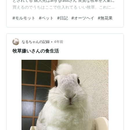
とされてる 購入先はany grassさん 良質な牧草を大量に
買えるのでうちはここで仕入れてる いい牧草、これには
期待 ちまきちゃんはオーツヘイメイン ちまきちゃんはオ
#
モルモット
#
ペット
#
日記
#
オーツヘイ
#
無花果
ーツヘイいっぱい食べてほしいのでオーツヘイをぎっし
り チモシーも少しはいってる 横からもそもそ食べてる
うーん。可愛い もこちゃんたちにもオーツヘイ もこちゃ
•
んたちにもオーツヘイをプレゼント なんか、爆盛にして
なるちゃんの記録
4年前
しまった まぁそのうち食べるでしょう 早速食べる小町
牧草嫌いさんの食生活
もこちゃんも来…