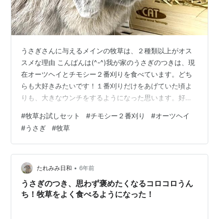
うさぎさんに与えるメインの牧草は、２種類以上がオス
スメな理由 こんばんは(^-^)我が家のうさぎのつきは、現
在オーツヘイとチモシー２番刈りを食べています。どち
らも大好きみたいです！１番刈りだけをあげていた頃よ
りも、大きなウンチをするようになった思います。好き
な牧草だから、牧草を食べる量が増えたのだと思いま
#
牧草お試しセット
#
チモシー２番刈り
#
オーツヘイ
す。目次 チモシー２番刈りの品質が変化 色々な牧草をあ
#
うさぎ
#
牧草
げておこう チモシー２番刈りの品質が変化 チモシー２番
刈りの品質が変化 しかし、今回年末に購入した２番刈り
チモシーが、前回購入したものと品質が変わっていまし
た。前回までは柔らかいところが多かったのですが、今
•
たれみみ日和
6年前
回は硬いところが多くてつきがあまり…
うさぎのつき、思わず褒めたくなるコロコロうん
ち！牧草をよく食べるようになった！