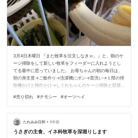
3月4日木曜日 『また牧草を注文しなきゃ。』と、朝のケ
ージ掃除をして新しい牧草をフィーダーに入れようとし
てる最中に思っていました。 お母ちゃんの朝の毎日は、
朝の身支度→ご飯作り→洗濯機にポン→皿洗い→１階の掃
除機かけと雑巾かけ→しぐれちゃんのケージ掃除と部屋
んぽ～の最中に、２回目の洗濯機→洗濯物を干す という
#
売り切れ
#
チモシー
#
オーツヘイ
流れでやっています(午前中の仕事)。そして、それがひと
段落して、タブレットパソコンを開けて立ち上げまし
た。前に買った牧草を注文しようとポチッとしたら、売
•
り切れです の文字が…。無いのかぁ。。。じゃ、他の牧
たれみみ日和
5年前
草売ってるところで探そうと、他のサイトも探してみま
うさぎの主食、イネ科牧草を深堀りします
した、APDの青パケチモシー。そして…