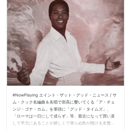
#NowPlaying エイント・ザット・グッド・ニュース / サ
ム・クック名編曲＆名唱で崇高に響いてくる「ア・チェ
ンジ・ゴナ・カム」を筆頭に「グッド・タイムズ」、
「ローマは一日にして成らず」等、最近になって買い直
して手元にあることが嬉しくて堪らぬ歌が聴ける名盤🎶
— そ ら な か ００４® (@aerialwalk004) December 28,