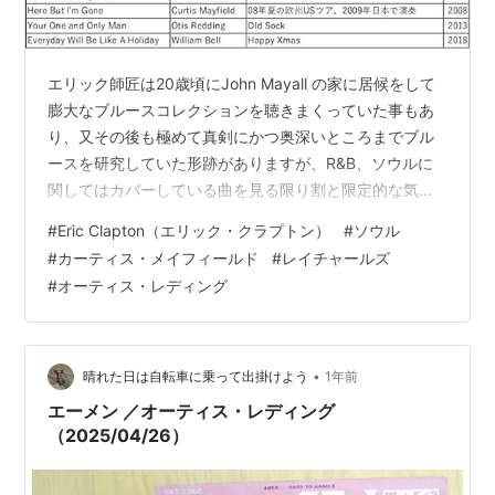
エリック師匠は20歳頃にJohn Mayall の家に居候をして
膨大なブルースコレクションを聴きまくっていた事もあ
り、又その後も極めて真剣にかつ奥深いところまでブル
ースを研究していた形跡がありますが、R&B、ソウルに
関してはカバーしている曲を見る限り割と限定的な気が
します。歌物なので本家に比べて・・・と言われるリス
#
Eric Clapton（エリック・クラプトン）
#
ソウル
クはありますね。 音源となったものでは次のようなカバ
#
カーティス・メイフィールド
#
レイチャールズ
ーがあります。（トラッドやゴスペルは含んでいませ
#
オーティス・レディング
ん。） 圧倒的に多いのはRay Charlesのカバーです。ど
れもブルージーなバラード・タイプなので違和感は覚え
ません。しかも小手先のアレンジをせず真っ向勝負して
います。むしろエリック…
•
晴れた日は自転車に乗って出掛けよう
1年前
エーメン ／オーティス・レディング
（2025/04/26）