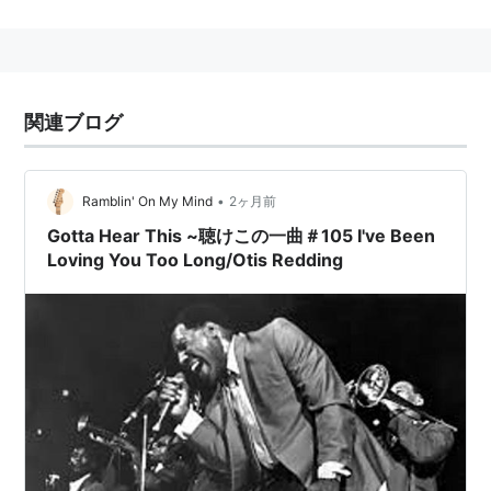
関連ブログ
•
Ramblin' On My Mind
2ヶ月前
Gotta Hear This ~聴けこの一曲＃105 I've Been
Loving You Too Long/Otis Redding