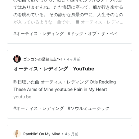
ではありませんね。 ただ海辺に座って、船が行き来する
のを眺めている。 その静かな風景の中に、人生そのもの
が入っているような一曲です。 ■ オーティス・レディン
グの温かい声 Otis Reddingの歌声って、不思議ですね。
#
オーティス・レディング
#
ドッグ・オブ・ザ・ベイ
力強いのに優しい。 少しザラついているのに、すごく人
間らしい温かさがある。 だから歌詞以上の感情が伝わっ
てくるんです。 ■ “何もしていない”のに深い この曲には
•
大きな出来事はありません。 ただ海辺に座っているだ
ゴンゴンの足跡点点🐾♪
4ヶ月前
け。 でも人生って、実はそういう時間の中でいろいろ
オーティス・レディング YouTube
考…
昨日聴いた曲 オーティス・レディング Otis Redding
These Arms of Mine youtu.be Pain in My Heart
youtu.be
#
オーティス・レディング
#
ソウルミュージック
•
Ramblin' On My Mind
4ヶ月前