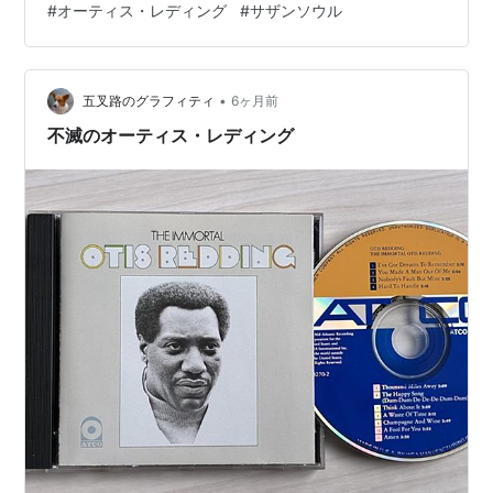
#
オーティス・レディング
#
サザンソウル
youtu.be 実際に滞在していたサンフランシスコのホテル
で港を眺めながら歌詞を書き始めたらしいです。 Sittin’
in the mornin’ sunI’ll be sittin’ when the evenin’ c…
•
五叉路のグラフィティ
6ヶ月前
不滅のオーティス・レディング