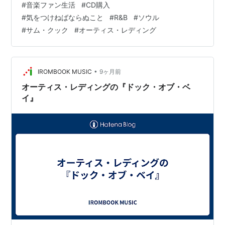
#
音楽ファン生活
#
CD購入
2025 エイント・ザット・グッド・ニュース(紙ジャケッ
#
気をつけねばならぬこと
#
R&B
#
ソウル
ト仕様) アーティスト:サム・クック Universal Amazon
#
サム・クック
#
オーティス・レディング
#NowPlaying️️ サム・クックの歌と曲をもう一度傍に呼び
寄せようと決めた時点でこの名盤の購入も必然だった。
…
•
IROMBOOK MUSIC
9ヶ月前
オーティス・レディングの『ドック・オブ・ベ
イ』