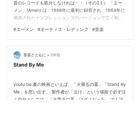
昔のレコードも処分しなければ・・（その2１） 「エー
メン」(Amen) は、1948年に最初に録音され、1964年に
発表されたインプレッションズのバージョンで広く知ら
れるようになった伝統的なゴスペルの楽曲。 元々は、
#
エーメン
#
オーティス・レディング
#
音楽
B・H・ホーガン (B.H. Hogan) とローラ・B・デイヴィス
(Laura B. Davis) が書いた楽曲とされる。 1968年、オー
ティス・レディングの死後に、彼が歌ったこの曲のバー
•
ジョンがヒットとなり、R&B チャートで最高15位となっ
音楽とともに
2年前
た。 彼のソウルフルな歌声と…
Stand By Me
youtu.be 夏の映画といえば、「火垂るの墓」「Stand By
Me」を思い出す。 製作者が「泣け」という場面で必ず泣
く自分としては、「火垂るの墓」はダメだった… でも泣
けるっていうのも凄いパワーだ。 ほんとうにパワーがな
くなってしまったら、泣くことも悩むことも嘆くことも
できない… ところで、いちばん感情を揺さぶられるのは
#
ジョン・レノン
#
オーティス・レディング
「死」だ。人の死、愛するものの死、自分の死… 死とい
うのは、なんだか許せないような気になるよ。 許せない