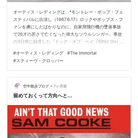
オーティス・レディングは、*モントレー・ポップ・フェ
スティバルに出演し（1967.6.17）ロックやポップス・フ
ァンを虜にしたばかりなのに、自家用飛行機の墜落事故
で26才の若さで亡くなった偉大なソウルシンガー。事故
の3日前に録音した『ドック・オブ・ベイ（Sittin' On）
The Dock of The Bay』を置き土産に天国へのフライト
#
オーティス・レディング
#
The Immortal
に向かったのだった。不滅のオーティス・レディング /
#
スティーヴ・クロッパー
The Immortal Otis Redding (1968)生前のアルバムはど
れもソウルファン必聴盤ですが、死後出たアルバムでは
これは出色の出来。先々月亡くなったスティーヴ・クロ
ッパー（ブッカー・Ｔ…
•
空中散歩ブログ
7ヶ月前
留めておくって方向へと...