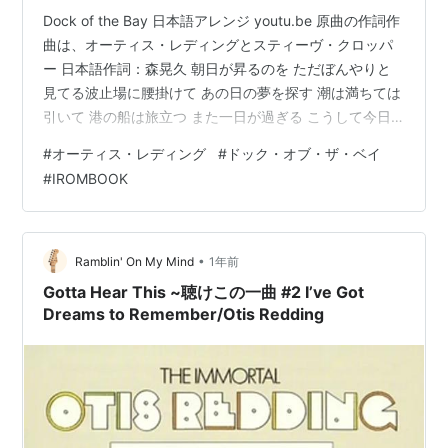
Dock of the Bay 日本語アレンジ youtu.be 原曲の作詞作
曲は、オーティス・レディングとスティーヴ・クロッパ
ー 日本語作詞：森晃久 朝日が昇るのを ただぼんやりと
見てる波止場に腰掛けて あの日の夢を探す 潮は満ちては
引いて 港の船は旅立つ また一日が過ぎる こうして今日
が終わる おれの故郷はジョージアたどり着いたサンフラ
#
オーティス・レディング
#
ドック・オブ・ザ・ベイ
ンシスコ・ベイ夢とか希望ってやつを 探す旅だった2000
#
IROMBOOK
マイルも離れて もうどこにも行く場所はない夢はもろく
も 壊れてしまったか ここは憧れの場所 ... なんて 情けな
いやつ 新しい人生を探して 旅立った日は遠い昔 俺は波
止場にたたづむ 桟橋は人で賑わう …
•
Ramblin' On My Mind
1年前
Gotta Hear This ~聴けこの一曲 #2 I’ve Got
Dreams to Remember/Otis Redding