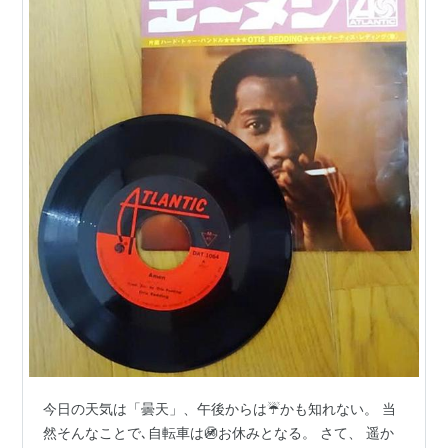
今日の天気は「曇天」、午後からは☔かも知れない。 当
然そんなことで､自転車は🚳お休みとなる。 さて、 遥か