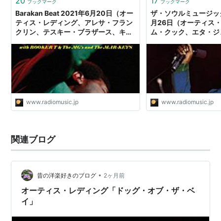
20
17
ブックマーク
ブックマーク
Barakan Beat 2021年6月20日（オー
ザ・ソウルミュージックI
ティス・レディング、アレサ・フラン
月26日（オーティス
クリン、テスキー・ブラザース、キン
ム・クック、エタ・ジ
グ・カーティス、パット・メセニー・
ティス・メイフィールド
グループ） & 週間プレイリスト - ラジ
音楽
オと音楽
www.radiomusic.jp
www.radiomusic.jp
関連ブログ
•
昔の洋楽好きのブログ
2ヶ月前
オーティス・レディング「ドッグ・オブ・ザ・ベ
イ」