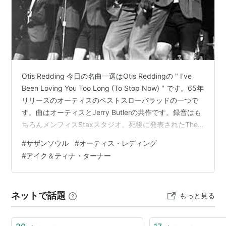
Otis Redding 今日の名曲一選はOtis Reddingの " I've
Been Loving You Too Long (To Stop Now) " です。65年
リリースのオーティスのベストスローバラッドの一つで
す。曲はオーティスとJerry Butlerの共作です。録音はも
ちろんメンフィスStaxスタジオ。死後に発表されたThe
Dock of The Bayを除いて生前中に最もチャートの上位ま
#
サザンソウル
#
オーティス・レディング
で登った曲です。Booker T & MG'sとメンフィスホーンズ
#
アイク＆ティナ・ターナー
の生んだ最上の音の一つです。オーティスの声はどんな
テンポの曲でも哀しげですが、バラッドとなるとやはり
心揺れます。Ste…
ネットで話題
もっと見る