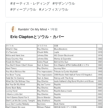
です。 youtu.be 愛する人への未練を歌った物ですがオー
#
オーティス・レディング
#
サザンソウル
ティスの声が悲しい。 バックはもちろんBooker
#
ディープソウル
#
メンフィスソウル
T&MG's。Steve Cropperのギターが悲しい。 I've got
dreams to remember. Honey I saw you there …
•
Ramblin' On My Mind
1年前
Eric Claptonとソウル・カバー