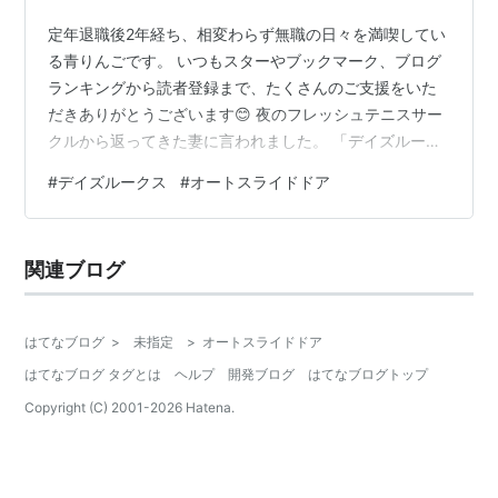
定年退職後2年経ち、相変わらず無職の日々を満喫してい
る青りんごです。 いつもスターやブックマーク、ブログ
ランキングから読者登録まで、たくさんのご支援をいた
だきありがとうございます😊 夜のフレッシュテニスサー
クルから返ってきた妻に言われました。 「デイズルーク
スのオートスライドドアが開かないんだけど、何かし
#
デイズルークス
#
オートスライドドア
た？」 特に何かした記憶はなかったですけれど、ネット
で調べてみましたら、こんな情報が‥‥。
carview.yahoo.co.jp で、運転席の該当部分を調べてみる
関連ブログ
と、確かにメインスイッチがOFFになっていました。 こ
れ、ETCカードを入れるときに触れてしまったんでしょ
うね。 今さらではが、一…
はてなブログ
>
未指定
>
オートスライドドア
はてなブログ タグとは
ヘルプ
開発ブログ
はてなブログトップ
Copyright (C) 2001-
2026
Hatena.