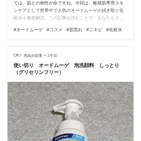
ては、肌との相性が命ですね。今回は、敏感肌専用スキ
ンケアとして世界中で人気のオードムーゲの拭き取り化
粧水を徹底解説。この記事を読むことで、あなたもオー
ドムーゲの魅力に取り憑かれること間違いなし！ 2. オー
#
オードムーゲ
#
コスメ
#
肌荒れ
#
ニキビ
#
化粧水
ドムーゲとは？ オードムーゲは、フランス発の敏感肌専
門のスキンケアブランド。特にその核となる成分である
オードムーゲ温泉水は、肌を鎮静させる効果が絶大で
•
す。 【100円OFFクーポン配布中!】オードムーゲ薬用ロ
月白の日常
3年前
ーション500ml×2本【医薬部外品】【送料無料】価格:
使い切り オードムーゲ 泡洗顔料 しっとり
4180 円楽天で詳…
（グリセリンフリー）