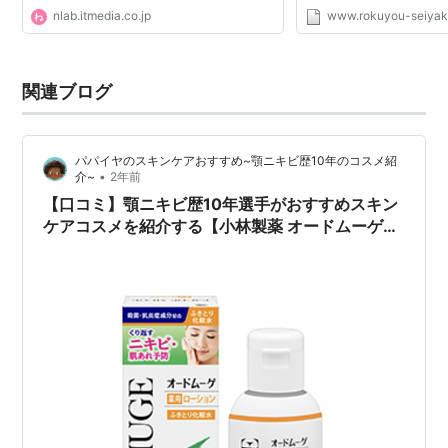
も・ひび・にきびを防ぐ
nlab.itmedia.co.jp
www.rokuyou-seiyaku
肌を清浄にする。肌をと
こやかに保つ。 皮膚...
関連ブログ
パパイヤのスキンケアおすすめ~顎ニキビ歴10年のコスメ紹
•
介~
2年前
【口コミ】顎ニキビ歴10年選手がおすすめスキン
ケアコスメを紹介する【小林製薬 オードムーゲ薬
用ローション】