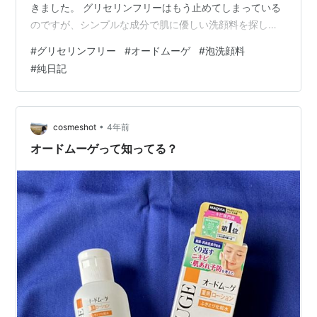
きました。 グリセリンフリーはもう止めてしまっている
のですが、シンプルな成分で肌に優しい洗顔料を探し求
め色々使ってみるも（ファンケルやビオレなど）イマイ
#
グリセリンフリー
#
オードムーゲ
#
泡洗顔料
チ自分肌に合う洗顔料が見つからず。 スキンライフの洗
#
純日記
顔フォームはリピしてみて今使っているのは2本目なので
すが、やっぱり別の物に変えた方がよさそうだなと思い
まして、色々探してみたんだけど、シンプルな成分でっ
ていうのが、意外と見つけられなくてですね。 ちょっと
•
cosmeshot
4年前
探すのに苦労しました。 多分私の探し方も悪…
オードムーゲって知ってる？