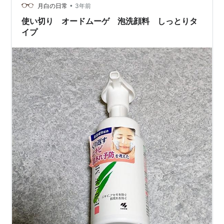
•
満もなく肌が荒れる事もないので安心して使える洗顔料
月白の日常
3年前
です（私にとっては）。 成分がシンプルなのも良いのか
使い切り オードムーゲ 泡洗顔料 しっとりタ
もしれませんね。 洗顔料は色々と使って…
イプ