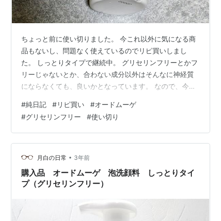
ちょっと前に使い切りました。 今これ以外に気になる商
品もないし、問題なく使えているのでリピ買いしまし
た。 しっとりタイプで継続中。 グリセリンフリーとかフ
リーじゃないとか、合わない成分以外はそんなに神経質
にならなくても、良いかとなっています。 なので、今は
クレンジングも洗顔もグリセリンフリーです。 たまたま
#
純日記
#
リピ買い
#
オードムーゲ
なのですが。 左側の耳とか左側の耳周辺に、吹き出物が
#
グリセリンフリー
#
使い切り
できてしまったりしていたのですが、石けんで洗っても
なかなか治りませんでした。 試しにオードムーゲの泡洗
顔料で、軽く洗ってみたら悪化せず良くなったりしたの
で、そんなこともあって、今はちょっとこれが手放せな
•
月白の日常
3年前
い感じです。 洗顔はとりあえず、オード…
購入品 オードムーゲ 泡洗顔料 しっとりタイ
プ（グリセリンフリー）