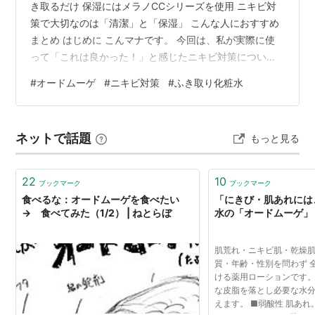
き取るだけ 保湿にはメラノCCシリーズを使用 ニキビ対
策で大切なのは「清潔」と「保湿」 こんな人におすすめ
まとめ はじめに こんマナです。 今回は、私が実際に使
って「これは良かった！」と感じたニキビ対策について
紹介します。 それが オードムーゲ 薬用ふきとり化粧水
#
オードムーゲ
#
ニキビ対策
#
ふき取り化粧水
です。 「ニキビがなかなか治らない」「小鼻やあご周り
がベタつく」「鼻の下にポツポツできやすい」 そんな悩
みを抱えている人に、ぜひ試してみてほしいアイテムで
ネットで話題
もっと見る
す。 朝晩2回の使用でニキビが激減！ 私は以前、おで
こ・小鼻・鼻の下に繰り返しニキビができていました。
特に気になっていたの…
22
10
ブックマーク
ブックマーク
食べるな：オードムーゲを食べたい
「にきび・肌あれには
→ 食べてみた（1/2） | ねとらぼ
水の「オードムーゲ」
肌荒れ・ニキビ肌・乾燥
質・年齢・性別を問わず 
ける薬用ローションです。
な皮脂を落とし必要な水
えます。 ■弱酸性 肌あ