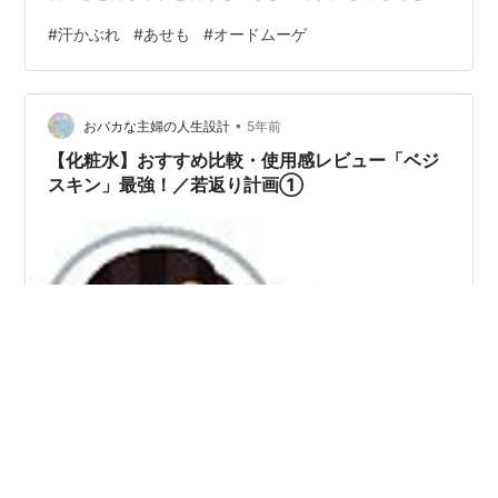
どくなるしでもかゆくてたまらない。 専用のクリームな
#
汗かぶれ
#
あせも
#
オードムーゲ
どを買おうかと思いましたが こういうのって一時的なも
のだから専用のものって必ず余ってしまう。 悩んでいた
ら、洗面所であれ？て文字をみつけました。 オードムー
•
ゲのボトルに「あせも」の文字が。 もともと春の花粉症
おバカな主婦の人生設計
5年前
シーズンに肌が荒れるから お世話になっていたオードム
【化粧水】おすすめ比較・使用感レビュー「ベジ
ーゲ。 ニキビ予防で若いこ…
スキン」最強！／若返り計画①