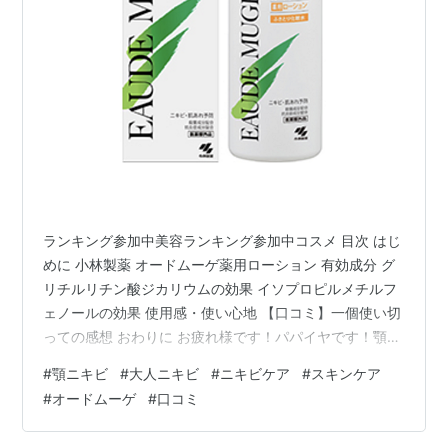
ランキング参加中美容ランキング参加中コスメ 目次 はじ
めに 小林製薬 オードムーゲ薬用ローション 有効成分 グ
リチルリチン酸ジカリウムの効果 イソプロピルメチルフ
ェノールの効果 使用感・使い心地 【口コミ】一個使い切
っての感想 おわりに お疲れ様です！パパイヤです！顎ニ
キビに悩まされた私が使ってみた化粧品の口コミをご紹
#
顎ニキビ
#
大人ニキビ
#
ニキビケア
#
スキンケア
介！ ※本記事はアフィリエイト広告を使用しています 顎
#
オードムーゲ
#
口コミ
のニキビ 写真は顎ニキビに悩まされいていた頃の私。 皮
膚科・美容皮膚科に数万かけても ダメだったけど… ベス