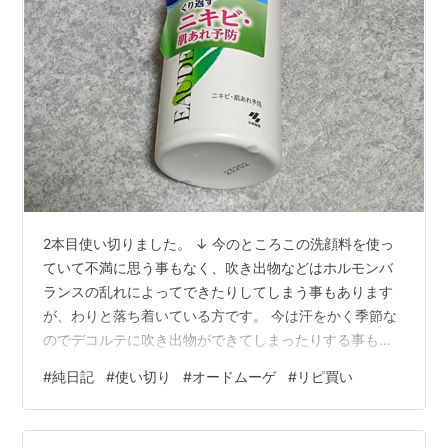
2本目使い切りました。 ↓ 今のところこの洗顔料を使っ
ていて不満に思う事もなく、吹き出物などはホルモンバ
ランスの乱れによってできたりしてしまう事もあります
が、わりと落ち着いている方です。 今は汗をかく季節な
のでデコルテに吹き出物ができてしまったりする事もあ
るので、そんな時はこの泡洗顔で洗ってみたりしてま
#
純日記
#
使い切り
#
オードムーゲ
#
リピ買い
す。 体を洗う石鹸は今はシャボン玉石けんなのですが、
それで洗うよりは治りが良い気がしています。 そんな感
じで使っているのでわりと手放せない感じです。 特に不