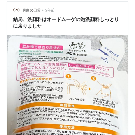
トコスメと出会ってニキビに悩まされることがなくなり
ました！ はじめに 効果には個人差があります。 また肌
•
月白の日常
2年前
質に合わない場…
結局、洗顔料はオードムーゲの泡洗顔料しっとり
に戻りました