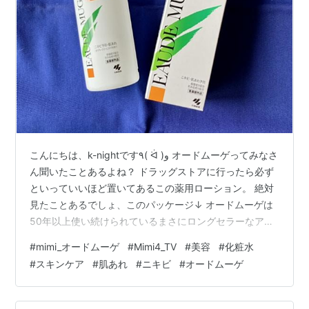
こんにちは、k-nightです٩( ᐛ )و オードムーゲってみなさ
ん聞いたことあるよね？ ドラッグストアに行ったら必ず
といっていいほど置いてあるこの薬用ローション。 絶対
見たことあるでしょ、このパッケージ↓ オードムーゲは
50年以上使い続けられているまさにロングセラーなアイ
テム✨ 実際使ってみたらどうなのか。。 テクスチャは水
#
mimi_オードムーゲ
#
Mimi4_TV
#
美容
#
化粧水
みたいにサラッサラのテクスチャです💎 香りは少し薬用
#
スキンケア
#
肌あれ
#
ニキビ
#
オードムーゲ
化粧品の感じがあります。 オードムーゲは一般的な化粧
水みたいに顔に塗るタイプではなくて、 コットンに出し
て顔を拭き取る、拭き取りタイプのローション💡 肌の余