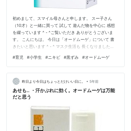
初めまして、スマイル母さんと申します。 スー子さん
（10才）と一緒に買って 試して 遊んだ物を中心に 感想
を綴っています ^ - ^ご覧いただき ありがとうございま
す。 こんにちは。 今日は「オードムーゲ」について 書
きたいと思います ^ - ^ マスク生活も 長くなりました
ね。 小学生のスー子さんは 小３の去年から急に 鼻の横
#
育児
#
小学生
#
ニキビ
#
黒ずみ
#
オードムーゲ
や下に ニキビが出来たり、 鼻の頭がポツポツ黒く なり
始めました。 皮膚科にかかったところ、 汗をかいて、
マスクで蒸れるので 小学生のニキビが増えていると 言わ
•
れました。 かかりつけの皮膚科では ニキビには塗り薬が
昨日より今日はちょっとだけいい日に。
5年前
出たけれど 「黒いポツポツは 指で押して出してくださ
あせも.. ・汗かぶれに効く。オードムーゲは万能
い…
だと思う