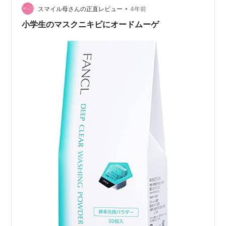
分な汚れや皮脂を取り除いて、ニキビや肌荒れを防いで
•
スマイル母さんの正直レビュー
4年前
くれるそうで…
小学生のマスクニキビにオードムーゲ