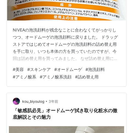
NIVEAの泡洗顔料が残念なことに合わなくてがっかりし
つつ、オードムーゲの泡洗顔料に戻りました。 ドラッグ
ストアではじめてオードムーゲの泡洗顔料の詰め替え用
を手に取り、いつも本体の方を買っていたのですが、今
回は詰め替え用を買ってみました。 なぜ詰め替え用にし
たかというと… ↓ ボトルとポンプは洗わずに詰め替えて
#
美容
#
スキンケア
#
オードムーゲ
#
泡洗顔料
くださいって書いてあったから、じゃぁ今回は詰め替え
#
アミノ酸系
#
アミノ酸系洗顔
#
詰め替え用
用を買ってみようと思って購入してみたんですけども。
私はこの洗顔料をグリセリンフリーのスキンケアをして
いた頃から気になっていて、初めて使ったのはグリセリ
ンフリーのスキンケアを止めてからなんですが、今まで
•
kou_biyoulog
3年前
グリセリンが入っているかどうかしか気…
「敏感肌必見」オードムーゲ拭き取り化粧水の徹
底解説とその魅力