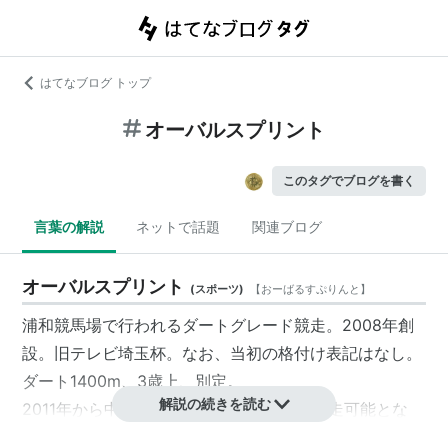
はてなブログ トップ
オーバルスプリント
このタグでブログを書く
言葉の解説
ネットで話題
関連ブログ
オーバルスプリント
(
スポーツ
)
【
おーばるすぷりんと
】
浦和競馬場で行われるダートグレード競走。2008年創
設。旧テレビ埼玉杯。なお、当初の格付け表記はなし。
ダート1400m、3歳上、別定。
解説の続きを読む
2011年から中央所属馬、他地区所属馬も出走可能とな
る。