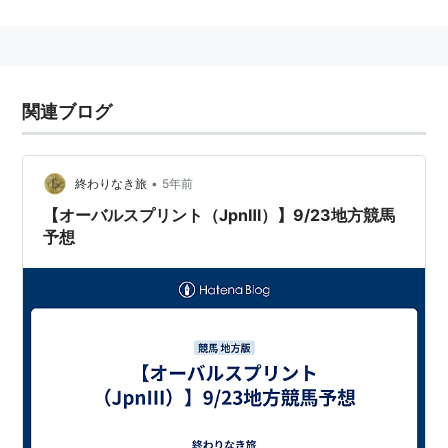
歴代優勝馬一覧
中央・地方交流となった第22回以降
関連ブログ
回数
年月日
距離
優勝馬
性
騎手
齢
第22
2011年9月
浦和 ダ
ダイショウジェ
牡
柴山雄
•
終わりなき旅
5年前
回
8日
1400
ット
8
一
【オーバルスプリント（JpnⅢ）】9/23地方競馬
予想