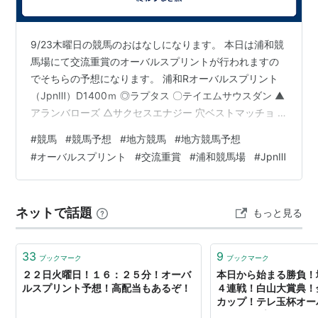
9/23木曜日の競馬のおはなしになります。 本日は浦和競
馬場にて交流重賞のオーバルスプリントが行われますの
でそちらの予想になります。 浦和Rオーバルスプリント
（JpnⅢ）D1400ｍ ◎ラプタス 〇テイエムサウスダン ▲
アランバローズ △サクセスエナジー 穴ベストマッチョ ◎
はラプタスです。 この相手関係を考えると勝ち切ってい
#
競馬
#
競馬予想
#
地方競馬
#
地方競馬予想
ただき、しっかり賞金を上積みしてもらい、JBCに出走
#
オーバルスプリント
#
交流重賞
#
浦和競馬場
#
JpnⅢ
出来る可能性を高めて欲しいと思っています。 〇はテイ
エムサウスダンにしました。 ここ2戦の交流重賞も好走
しておりますし2着に喰い込む可能性が一番高いと考えま
ネットで話題
もっと見る
した。 ▲はアランバローズです。 地方馬ながら昨年の2
歳時は、全…
33
9
ブックマーク
ブックマーク
２２日火曜日！１６：２５分！オーバ
本日から始まる勝負！
ルスプリント予想！高配当もあるぞ！
４連戦！白山大賞典！
カップ！テレ玉杯オー
ト！園田プリンセスカ